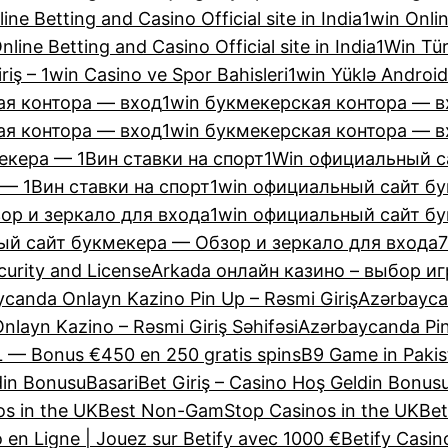
ine Betting and Casino Official site in India
1win Onlin
nline Betting and Casino Official site in India
1Win Tür
riş – 1win Casino ve Spor Bahisleri
1win Yüklə Android
ая контора — вход
1win букмекерская контора — в
ая контора — вход
1win букмекерская контора — в
кера — 1Вин ставки на спорт
1Win официальный с
— 1Вин ставки на спорт
1win официальный сайт бу
ор и зеркало для входа
1win официальный сайт бу
ый сайт букмекера — Обзор и зеркало для входа
7
ecurity and License
Arkada онлайн казино – выбор и
canda Onlayn Kazino Pin Up – Rəsmi Giriş
Azərbaycan
layn Kazino – Rəsmi Giriş Səhifəsi
Azərbaycanda Pin 
 — Bonus €450 en 250 gratis spins
B9 Game in Pakis
din Bonusu
BasariBet Giriş – Casino Hoş Geldin Bonus
s in the UK
Best Non-GamStop Casinos in the UK
Bet
o en Ligne | Jouez sur Betify avec 1000 €
Betify Casin