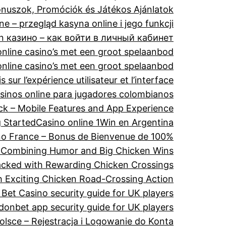
nuszok, Promóciók és Játékos Ajánlatok
ne – przegląd kasyna online i jego funkcji
n казино – как войти в личный кабинет
online casino’s met een groot spelaanbod
online casino’s met een groot spelaanbod
sur l’expérience utilisateur et l’interface
asinos online para jugadores colombianos
ck – Mobile Features and App Experience
 Started
Casino online 1Win en Argentina
no France – Bonus de Bienvenue de 100%
t Combining Humor and Big Chicken Wins
Packed with Rewarding Chicken Crossings
h Exciting Chicken Road-Crossing Action
Bet Casino security guide for UK players
donbet app security guide for UK players
olsce – Rejestracja i Logowanie do Konta