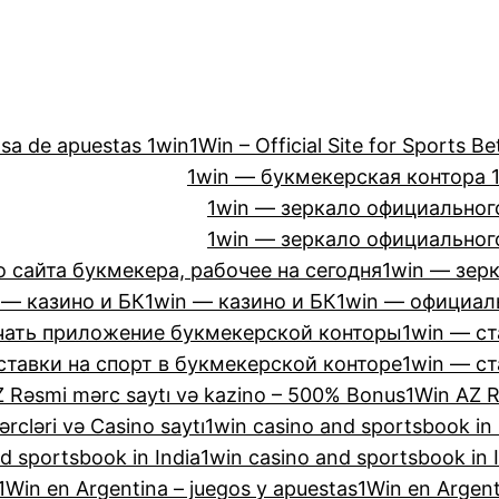
asa de apuestas 1win
1Win – Official Site for Sports 
1win — букмекерская контора 
1win — зеркало официального
1win — зеркало официального
 сайта букмекера, рабочее на сегодня
1win — зер
 — казино и БК
1win — казино и БК
1win — официал
чать приложение букмекерской конторы
1win — ст
ставки на спорт в букмекерской конторе
1win — ст
 Rəsmi mərc saytı və kazino – 500% Bonus
1Win AZ R
rcləri və Casino saytı
1win casino and sportsbook in 
d sportsbook in India
1win casino and sportsbook in 
1Win en Argentina – juegos y apuestas
1Win en Argent