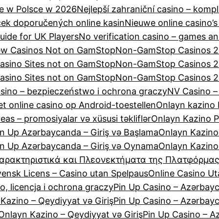
ne w Polsce w 2026
Nejlepší zahraniční casino – komp
íček doporučených online kasin
Nieuwe online casino’s 
uide for UK Players
No verification casino – games and
ew Casinos Not on GamStop
Non-GamStop Casinos 20
sino Sites not on GamStop
Non-GamStop Casinos 20
sino Sites not on GamStop
Non-GamStop Casinos 20
sino – bezpieczeństwo i ochrona graczy
NV Casino – 
t online casino op Android-toestellen
Onlayn kazino B
as – promosiyalar və xüsusi təkliflər
Onlayn Kazino P
n Up Azərbaycanda – Giriş və Başlama
Onlayn Kazino
in Up Azərbaycanda – Giriş və Oynama
Onlayn Kazino
 Χαρακτηριστικά και Πλεονεκτήματα της Πλατφόρμα
vensk Licens – Casino utan Spelpaus
Online Casino Ut
, licencja i ochrona graczy
Pin Up Casino – Azərbayc
Kazino – Qeydiyyat və Giriş
Pin Up Casino – Azərbayc
nlayn Kazino – Qeydiyyat və Giriş
Pin Up Casino – A