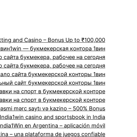
Betting and Casino – Bonus Up to ₹100,000
1вин
1win — букмекерская контора 1вин
 сайта букмекера, рабочее на сегодня
 сайта букмекера, рабочее на сегодня
кало сайта букмекерской конторы 1вин
ьный сайт букмекерской конторы 1вин
авки на спорт в букмекерской конторе
авки на спорт в букмекерской конторе
əsmi mərc saytı və kazino – 500% Bonus
India
1win casino and sportsbook in India
India
1Win en Argentina – aplicación móvil
ina – una plataforma de juegos confiable