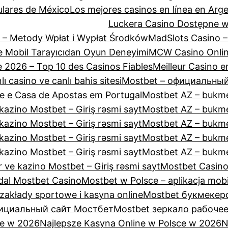
ulares de México
Los mejores casinos en línea en Arg
Luckera Casino Dostępne w
u – Metody Wpłat i Wypłat Środków
MadSlots Casino 
e Mobil Tarayıcıdan Oyun Deneyimi
MCW Casino Online
e 2026 – Top 10 des Casinos Fiables
Meilleur Casino e
ı casino ve canlı bahis sitesi
Mostbet – официальны
e e Casa de Apostas em Portugal
Mostbet AZ – bukmek
azino Mostbet – Giriş rəsmi sayt
Mostbet AZ – bukmek
azino Mostbet – Giriş rəsmi sayt
Mostbet AZ – bukmek
azino Mostbet – Giriş rəsmi sayt
Mostbet AZ – bukmek
azino Mostbet – Giriş rəsmi sayt
Mostbet AZ – bukmek
ve kazino Mostbet – Giriş rəsmi sayt
Mostbet Casino
ldal Mostbet Casino
Mostbet w Polsce – aplikacja mob
zakłady sportowe i kasyna online
Mostbet букмекер
фициальный сайт Мостбет
Mostbet зеркало рабоче
ce w 2026
Najlepsze Kasyna Online w Polsce w 2026
N