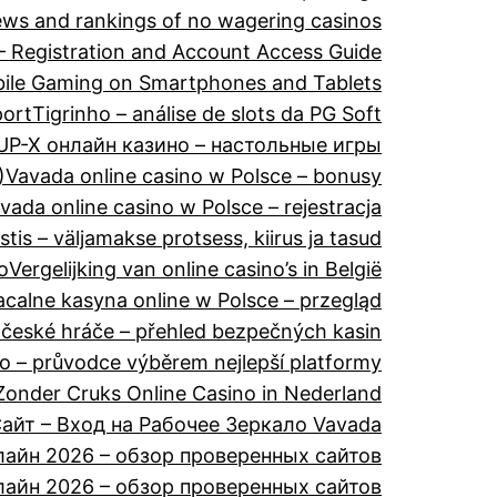
views and rankings of no wagering casinos
 Registration and Account Access Guide
bile Gaming on Smartphones and Tablets
port
Tigrinho – análise de slots da PG Soft
UP-X онлайн казино – настольные игры
)
Vavada online casino w Polsce – bonusy
vada online casino w Polsce – rejestracja
tis – väljamakse protsess, kiirus ja tasud
o
Vergelijking van online casino’s in België
calne kasyna online w Polsce – przegląd
 české hráče – přehled bezpečných kasin
no – průvodce výběrem nejlepší platformy
Zonder Cruks Online Casino in Nederland
йт – Вход на Рабочее Зеркало Vavada
лайн 2026 – обзор проверенных сайтов
лайн 2026 – обзор проверенных сайтов