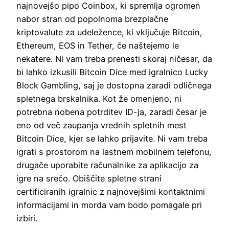
najnovejšo pipo Coinbox, ki spremlja ogromen
nabor stran od popolnoma brezplačne
kriptovalute za udeležence, ki vključuje Bitcoin,
Ethereum, EOS in Tether, če naštejemo le
nekatere. Ni vam treba prenesti skoraj ničesar, da
bi lahko izkusili Bitcoin Dice med igralnico Lucky
Block Gambling, saj je dostopna zaradi odličnega
spletnega brskalnika. Kot že omenjeno, ni
potrebna nobena potrditev ID-ja, zaradi česar je
eno od več zaupanja vrednih spletnih mest
Bitcoin Dice, kjer se lahko prijavite. Ni vam treba
igrati s prostorom na lastnem mobilnem telefonu,
drugače uporabite računalnike za aplikacijo za
igre na srečo. Obiščite spletne strani
certificiranih igralnic z najnovejšimi kontaktnimi
informacijami in morda vam bodo pomagale pri
izbiri.