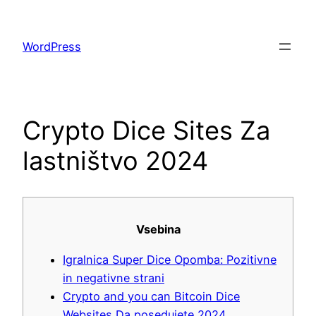
Skip
to
WordPress
content
Crypto Dice Sites Za
lastništvo 2024
Vsebina
Igralnica Super Dice Opomba: Pozitivne
in negativne strani
Crypto and you can Bitcoin Dice
Websites Da posedujete 2024