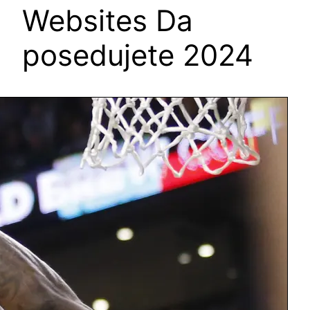
Websites Da
posedujete 2024