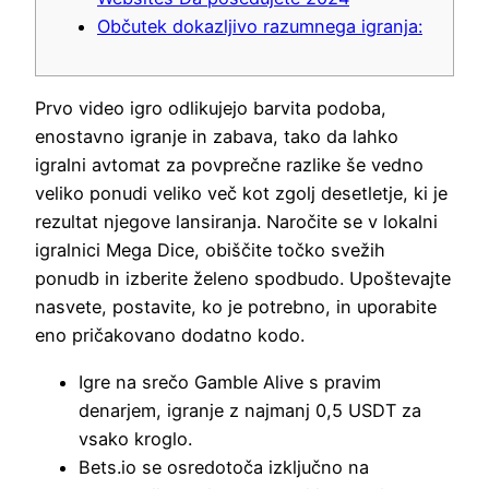
Občutek dokazljivo razumnega igranja:
Prvo video igro odlikujejo barvita podoba,
enostavno igranje in zabava, tako da lahko
igralni avtomat za povprečne razlike še vedno
veliko ponudi veliko več kot zgolj desetletje, ki je
rezultat njegove lansiranja. Naročite se v lokalni
igralnici Mega Dice, obiščite točko svežih
ponudb in izberite želeno spodbudo.
Upoštevajte
nasvete, postavite, ko je potrebno, in uporabite
eno pričakovano dodatno kodo.
Igre na srečo Gamble Alive s pravim
denarjem, igranje z najmanj 0,5 USDT za
vsako kroglo.
Bets.io se osredotoča izključno na