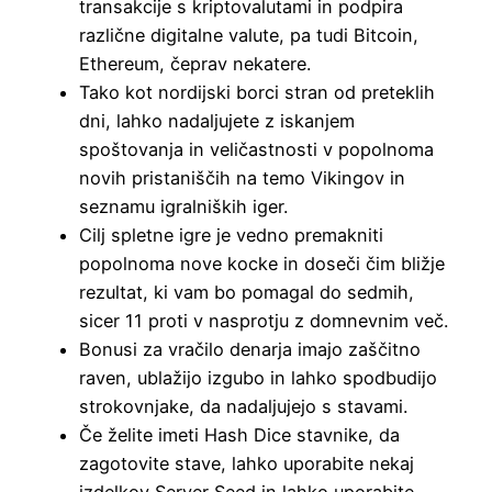
transakcije s kriptovalutami in podpira
različne digitalne valute, pa tudi Bitcoin,
Ethereum, čeprav nekatere.
Tako kot nordijski borci stran od preteklih
dni, lahko nadaljujete z iskanjem
spoštovanja in veličastnosti v popolnoma
novih pristaniščih na temo Vikingov in
seznamu igralniških iger.
Cilj spletne igre je vedno premakniti
popolnoma nove kocke in doseči čim bližje
rezultat, ki vam bo pomagal do sedmih,
sicer 11 proti v nasprotju z domnevnim več.
Bonusi za vračilo denarja imajo zaščitno
raven, ublažijo izgubo in lahko spodbudijo
strokovnjake, da nadaljujejo s stavami.
Če želite imeti Hash Dice stavnike, da
zagotovite stave, lahko uporabite nekaj
izdelkov Server Seed in lahko uporabite