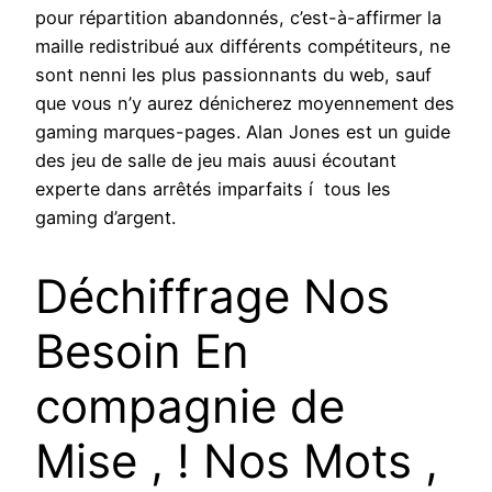
pour répartition abandonnés, c’est-à-affirmer la
maille redistribué aux différents compétiteurs, ne
sont nenni les plus passionnants du web, sauf
que vous n’y aurez dénicherez moyennement des
gaming marques-pages. Alan Jones est un guide
des jeu de salle de jeu mais auusi écoutant
experte dans arrêtés imparfaits í tous les
gaming d’argent.
Déchiffrage Nos
Besoin En
compagnie de
Mise , ! Nos Mots ,