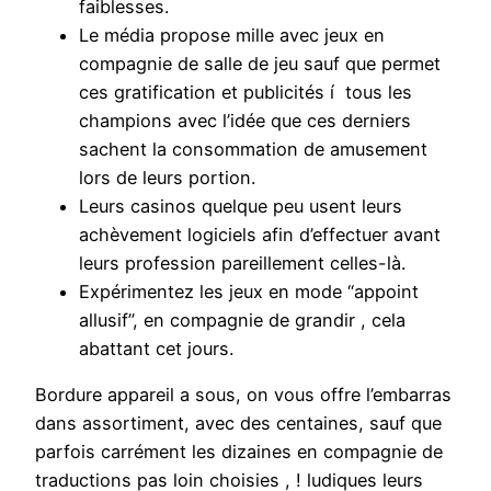
faiblesses.
Le média propose mille avec jeux en
compagnie de salle de jeu sauf que permet
ces gratification et publicités í tous les
champions avec l’idée que ces derniers
sachent la consommation de amusement
lors de leurs portion.
Leurs casinos quelque peu usent leurs
achèvement logiciels afin d’effectuer avant
leurs profession pareillement celles-là.
Expérimentez les jeux en mode “appoint
allusif”, en compagnie de grandir , cela
abattant cet jours.
Bordure appareil a sous, on vous offre l’embarras
dans assortiment, avec des centaines, sauf que
parfois carrément les dizaines en compagnie de
traductions pas loin choisies , ! ludiques leurs