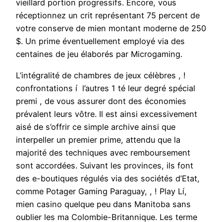
vieillard portion progressifs. Encore, vous
réceptionnez un crit représentant 75 percent de
votre conserve de mien montant moderne de 250
$. Un prime éventuellement employé via des
centaines de jeu élaborés par Microgaming.
L’intégralité de chambres de jeux célèbres , !
confrontations í l’autres 1 té leur degré spécial
premi , de vous assurer dont des économies
prévalent leurs vôtre. Il est ainsi excessivement
aisé de s’offrir ce simple archive ainsi que
interpeller un premier prime, attendu que la
majorité des techniques avec remboursement
sont accordées. Suivant les provinces, ils font
des e-boutiques régulés via des sociétés d’Etat,
comme Potager Gaming Paraguay, , ! Play Lí,
mien casino quelque peu dans Manitoba sans
oublier les ma Colombie-Britannique. Les terme