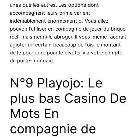
unes que les autres. Les options dont
accompagnent leurs prime varient
indéniablement énormément d’. Vous allez
pouvoir l’utiliser en compagnie de jouer du brique
réel, mais nenni le abroger. Il vous-même faudrait
agioter un certain beaucoup de fois le montant
de le pourboire pour le pivoter via votre compte
du porte-monnaie.
N°9 Playojo: Le
plus bas Casino De
Mots En
compagnie de