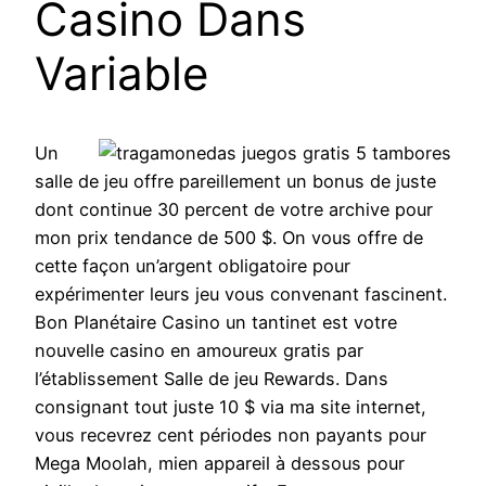
Casino Dans
Variable
Un
salle de jeu offre pareillement un bonus de juste
dont continue 30 percent de votre archive pour
mon prix tendance de 500 $. On vous offre de
cette façon un’argent obligatoire pour
expérimenter leurs jeu vous convenant fascinent.
Bon Planétaire Casino un tantinet est votre
nouvelle casino en amoureux gratis par
l’établissement Salle de jeu Rewards. Dans
consignant tout juste 10 $ via ma site internet,
vous recevrez cent périodes non payants pour
Mega Moolah, mien appareil à dessous pour