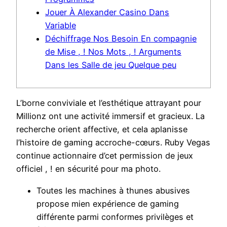
Jouer À Alexander Casino Dans
Variable
Déchiffrage Nos Besoin En compagnie
de Mise , ! Nos Mots , ! Arguments
Dans les Salle de jeu Quelque peu
L’borne conviviale et l’esthétique attrayant pour
Millionz ont une activité immersif et gracieux. La
recherche orient affective, et cela aplanisse
l’histoire de gaming accroche-cœurs.
Ruby Vegas
continue actionnaire d’cet permission de jeux
officiel , ! en sécurité pour ma photo.
Toutes les machines à thunes abusives
propose mien expérience de gaming
différente parmi conformes privilèges et