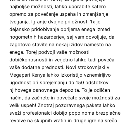
najboljše možnosti, lahko uporabite katero
opremo za povečanje uspeha in zmanjšanje
tveganja. Igranje dvojne priložnosti 1x je
dejansko pridobivanje oprijema enega izmed
nogometnih hazarderjev, saj vam dovoljuje, da
zagotovo stavite na nekaj izidov namesto na
enega. Torej podvoji vaše možnosti
dobičkonosnosti in verjetno lahko tudi poveča
vaše dodatne prednosti. Novi strokovnjaki v
Megapari Kenya lahko izkoristijo vznemirljivo
ugodnost pri sprejemanju do 150 odstotkov
njihovega osnovnega depozita. To je odličen
način, da začnete in povečate svoje možnosti za
velik uspeh! Znotraj pozdravnega paketa lahko
sveži profesionalci dobijo popolnoma brezplačne
revolve na skupnih vratih in druge igre na srečo.