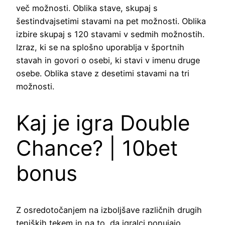
več možnosti. Oblika stave, skupaj s
šestindvajsetimi stavami na pet možnosti. Oblika
izbire skupaj s 120 stavami v sedmih možnostih.
Izraz, ki se na splošno uporablja v športnih
stavah in govori o osebi, ki stavi v imenu druge
osebe. Oblika stave z desetimi stavami na tri
možnosti.
Kaj je igra Double
Chance? | 10bet
bonus
Z osredotočanjem na izboljšave različnih drugih
teniških tekem in na to, da igralci ponujajo