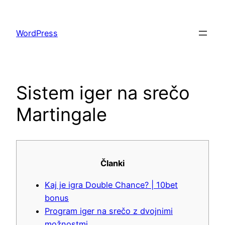
Skip
to
WordPress
content
Sistem iger na srečo
Martingale
Članki
Kaj je igra Double Chance? | 10bet
bonus
Program iger na srečo z dvojnimi
možnostmi