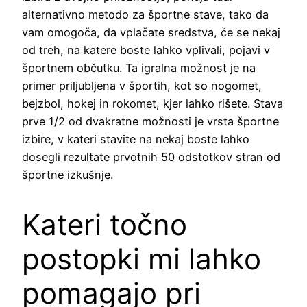
alternativno metodo za športne stave, tako da
vam omogoča, da vplačate sredstva, če se nekaj
od treh, na katere boste lahko vplivali, pojavi v
športnem občutku. Ta igralna možnost je na
primer priljubljena v športih, kot so nogomet,
bejzbol, hokej in rokomet, kjer lahko rišete. Stava
prve 1/2 od dvakratne možnosti je vrsta športne
izbire, v kateri stavite na nekaj boste lahko
dosegli rezultate prvotnih 50 odstotkov stran od
športne izkušnje.
Kateri točno
postopki mi lahko
pomagajo pri