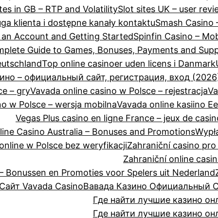
ites in GB – RTP and Volatility
Slot sites UK – user re
uga klienta i dostępne kanały kontaktu
Smash Casino –
g an Account and Getting Started
Spinfin Casino – Mo
omplete Guide to Games, Bonuses, Payments and Sup
eutschland
Top online casinoer uden licens i Danmark
ино – официальный сайт, регистрация, вход (2026
ce – gry
Vavada online casino w Polsce – rejestracja
Va
no w Polsce – wersja mobilna
Vavada online kasiino Ees
Vegas Plus casino en ligne France – jeux de casin
line Casino Australia – Bonuses and Promotions
Wypła
nline w Polsce bez weryfikacji
Zahraniční casino pro
Zahraniční online casi
– Bonussen en Promoties voor Spelers uit Nederland
Сайт Vavada Casino
Вавада Казино Официальный Са
Где найти лучшие казино он
Где найти лучшие казино он