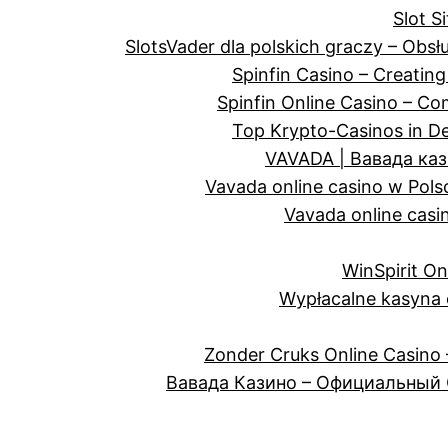
Slot S
SlotsVader dla polskich graczy – Obsł
Spinfin Casino – Creatin
Spinfin Online Casino – C
Top Krypto-Casinos in D
VAVADA | Вавада каз
Vavada online casino w Pols
Vavada online casi
WinSpirit On
Wypłacalne kasyna o
Zonder Cruks Online Casino 
Вавада Казино – Официальный 