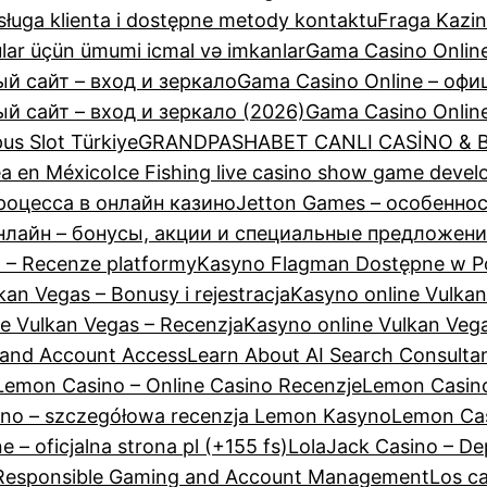
sługa klienta i dostępne metody kontaktu
Fraga Kazin
lar üçün ümumi icmal və imkanlar
Gama Casino Onlin
ый сайт – вход и зеркало
Gama Casino Online – офи
й сайт – вход и зеркало (2026)
Gama Casino Onlin
us Slot Türkiye
GRANDPASHABET CANLI CASİNO & 
ea en México
Ice Fishing live casino show game devel
роцесса в онлайн казино
Jetton Games – особеннос
онлайн – бонусы, акции и специальные предложен
 – Recenze platformy
Kasyno Flagman Dostępne w Pol
kan Vegas – Bonusy i rejestracja
Kasyno online Vulka
e Vulkan Vegas – Recenzja
Kasyno online Vulkan Vega
n and Account Access
Learn About AI Search Consultanc
Lemon Casino – Online Casino Recenzje
Lemon Casino
no – szczegółowa recenzja Lemon Kasyno
Lemon Casi
 – oficjalna strona pl (+155 fs)
LolaJack Casino – De
– Responsible Gaming and Account Management
Los ca