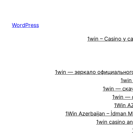
Skip
to
content
WordPress
1win – Casino y c
1win — зеркало официального
1win
1win — ска
1win — 
1Win AZ
1Win Azerbaijan – İdman Mə
1win casino an