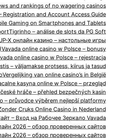
views and rankings of no wagering casinos
 Registration and Account Access Guide
bile Gaming on Smartphones and Tablets
port
Tigrinho – análise de slots da PG Soft
UP-X онлайн казино – настольные игры
)
Vavada online casino w Polsce – bonusy
vada online casino w Polsce – rejestracja
tis – väljamakse protsess, kiirus ja tasud
o
Vergelijking van online casino’s in België
calne kasyna online w Polsce – przegląd
 české hráče – přehled bezpečných kasin
no – průvodce výběrem nejlepší platformy
Zonder Cruks Online Casino in Nederland
йт – Вход на Рабочее Зеркало Vavada
лайн 2026 – обзор проверенных сайтов
лайн 2026 – обзор проверенных сайтов