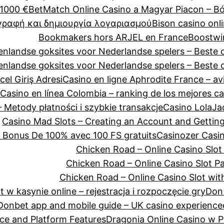
 1000 €
BetMatch Online Casino a Magyar Piacon – Bó
εγγραφή και δημιουργία λογαριασμού
Bison casino onli
Bookmakers hors ARJEL en France
Boostwi
enlandse goksites voor Nederlandse spelers – Beste 
enlandse goksites voor Nederlandse spelers – Beste 
el Giriş Adresi
Casino en ligne Aphrodite France – avis 
Casino en línea Colombia – ranking de los mejores c
 Metody płatności i szybkie transakcje
Casino LolaJa
Casino Mad Slots – Creating an Account and Getting
| Bonus De 100% avec 100 FS gratuits
Casinozer Casi
Chicken Road – Online Casino Slo
Chicken Road – Online Casino Slot 
Chicken Road – Online Casino Slot wit
 w kasynie online – rejestracja i rozpoczęcie gry
Don 
Donbet app and mobile guide – UK casino experience
nce and Platform Features
Dragonia Online Casino w P