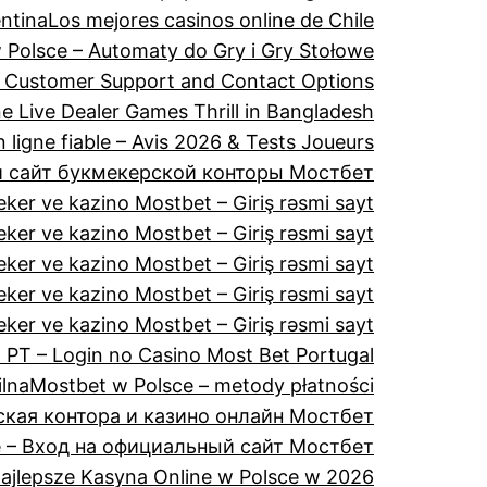
entina
Los mejores casinos online de Chile
 Polsce – Automaty do Gry i Gry Stołowe
– Customer Support and Contact Options
 Live Dealer Games Thrill in Bangladesh
n ligne fiable – Avis 2026 & Tests Joueurs
й сайт букмекерской конторы Мостбет
er ve kazino Mostbet – Giriş rəsmi sayt
er ve kazino Mostbet – Giriş rəsmi sayt
er ve kazino Mostbet – Giriş rəsmi sayt
er ve kazino Mostbet – Giriş rəsmi sayt
er ve kazino Mostbet – Giriş rəsmi sayt
 PT – Login no Casino Most Bet Portugal
ilna
Mostbet w Polsce – metody płatności
ская контора и казино онлайн Мостбет
е – Вход на официальный сайт Мостбет
ajlepsze Kasyna Online w Polsce w 2026