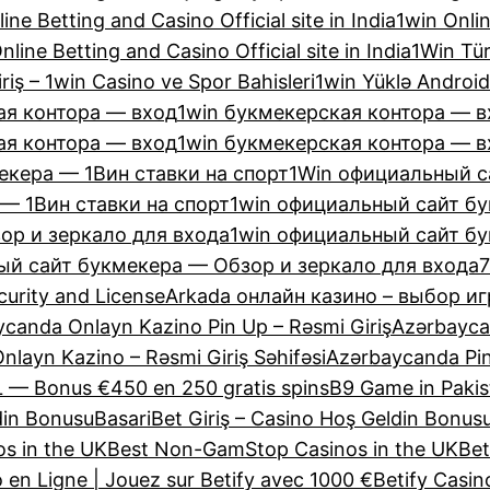
ine Betting and Casino Official site in India
1win Onlin
nline Betting and Casino Official site in India
1Win Tür
riş – 1win Casino ve Spor Bahisleri
1win Yüklə Android
ая контора — вход
1win букмекерская контора — в
ая контора — вход
1win букмекерская контора — в
кера — 1Вин ставки на спорт
1Win официальный с
— 1Вин ставки на спорт
1win официальный сайт бу
ор и зеркало для входа
1win официальный сайт бу
ый сайт букмекера — Обзор и зеркало для входа
7
ecurity and License
Arkada онлайн казино – выбор и
canda Onlayn Kazino Pin Up – Rəsmi Giriş
Azərbaycan
layn Kazino – Rəsmi Giriş Səhifəsi
Azərbaycanda Pin 
 — Bonus €450 en 250 gratis spins
B9 Game in Pakis
din Bonusu
BasariBet Giriş – Casino Hoş Geldin Bonus
s in the UK
Best Non-GamStop Casinos in the UK
Bet
o en Ligne | Jouez sur Betify avec 1000 €
Betify Casin