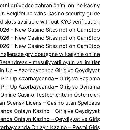
letní průvodce zahraničními online kasiny
in België
Nine Wins Casino security guide
 slots available without KYC verification
26 – New Casino Sites not on GamStop
26 – New Casino Sites not on GamStop
26 – New Casino Sites not on GamStop
najlepsze gry dostępne w kasynie online
etandreas – məsuliyyətli oyun və limitlər
in Up – Azərbaycanda Giriş və Qeydiyyat
 Pin Up Azərbaycanda – Giriş və Başlama
 Pin Up Azərbaycanda – Giriş və Oynama
ς
Online Casino Testberichte in Österreich
an Svensk Licens – Casino utan Spelpaus
anda Onlayn Kazino – Giriş və Qeydiyyat
anda Onlayn Kazino – Qeydiyyat və Giriş
zərbaycanda Onlayn Kazino – Rəsmi Giriş