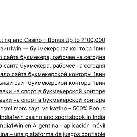
Betting and Casino – Bonus Up to ₹100,000
1вин
1win — букмекерская контора 1вин
 сайта букмекера, рабочее на сегодня
 сайта букмекера, рабочее на сегодня
кало сайта букмекерской конторы 1вин
ьный сайт букмекерской конторы 1вин
авки на спорт в букмекерской конторе
авки на спорт в букмекерской конторе
əsmi mərc saytı və kazino – 500% Bonus
India
1win casino and sportsbook in India
India
1Win en Argentina – aplicación móvil
ina – una plataforma de juegos confiable