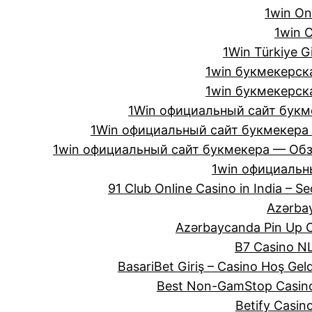
1win Onl
1win O
1Win Türkiye Gi
1win букмекерск
1win букмекерск
1Win официальный сайт букме
1Win официальный сайт букмекера 
1win официальный сайт букмекера — Обз
1win официальн
91 Club Online Casino in India – S
Azərbay
Azərbaycanda Pin Up On
B7 Casino NL
BasariBet Giriş – Casino Hoş Gel
Best Non-GamStop Casino
Betify Casin