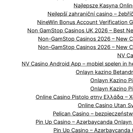
Najlepsze Kasyna Onli
Nejlepší zahraniční casino – žebř
NineWin Bonus Account Verification G
Non GamStop Casinos UK 2026 – Best N
Non-GamStop Casinos 2026 – New Ca
Non-GamStop Casinos 2026 – New Ca
NV Ca
NV Casino Android App – mobiel spelen in he
Onlayn kazino Betandre
Onlayn Kazino Pi
Onlayn Kazino P
Online Casino Pistolo στην Ελλάδα –
Online Casino Utan S
Pelican Casino – bezpieczeństwo
Pin Up Casino – Azərbaycanda Onlayn 
Pin Up Casino – Azərbaycanda O