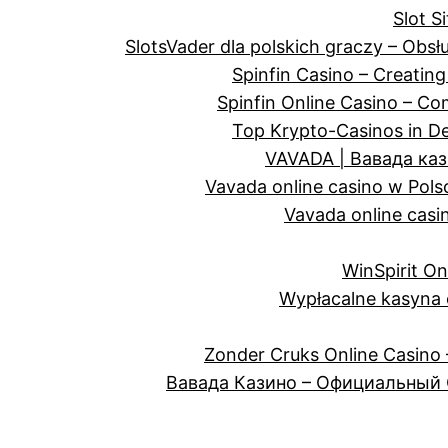
Slot S
SlotsVader dla polskich graczy – Obsł
Spinfin Casino – Creatin
Spinfin Online Casino – C
Top Krypto-Casinos in D
VAVADA | Вавада каз
Vavada online casino w Pols
Vavada online casi
WinSpirit On
Wypłacalne kasyna o
Zonder Cruks Online Casino 
Вавада Казино – Официальный 