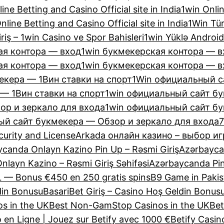
ine Betting and Casino Official site in India
1win Onlin
nline Betting and Casino Official site in India
1Win Tür
riş – 1win Casino ve Spor Bahisleri
1win Yüklə Android
ая контора — вход
1win букмекерская контора — в
ая контора — вход
1win букмекерская контора — в
кера — 1Вин ставки на спорт
1Win официальный с
— 1Вин ставки на спорт
1win официальный сайт бу
ор и зеркало для входа
1win официальный сайт бу
ый сайт букмекера — Обзор и зеркало для входа
7
ecurity and License
Arkada онлайн казино – выбор и
canda Onlayn Kazino Pin Up – Rəsmi Giriş
Azərbaycan
layn Kazino – Rəsmi Giriş Səhifəsi
Azərbaycanda Pin 
 — Bonus €450 en 250 gratis spins
B9 Game in Pakis
din Bonusu
BasariBet Giriş – Casino Hoş Geldin Bonus
s in the UK
Best Non-GamStop Casinos in the UK
Bet
o en Ligne | Jouez sur Betify avec 1000 €
Betify Casin