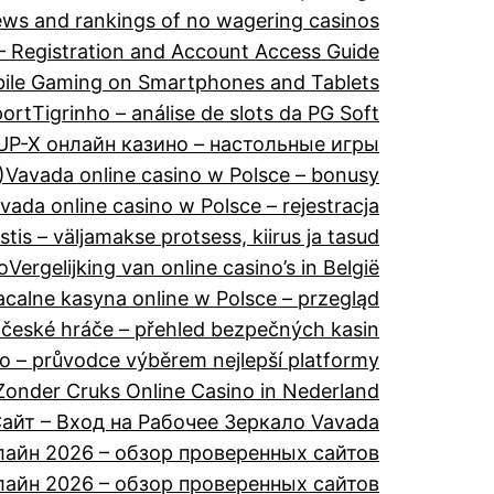
views and rankings of no wagering casinos
 Registration and Account Access Guide
bile Gaming on Smartphones and Tablets
port
Tigrinho – análise de slots da PG Soft
UP-X онлайн казино – настольные игры
)
Vavada online casino w Polsce – bonusy
vada online casino w Polsce – rejestracja
tis – väljamakse protsess, kiirus ja tasud
o
Vergelijking van online casino’s in België
calne kasyna online w Polsce – przegląd
 české hráče – přehled bezpečných kasin
no – průvodce výběrem nejlepší platformy
Zonder Cruks Online Casino in Nederland
йт – Вход на Рабочее Зеркало Vavada
лайн 2026 – обзор проверенных сайтов
лайн 2026 – обзор проверенных сайтов