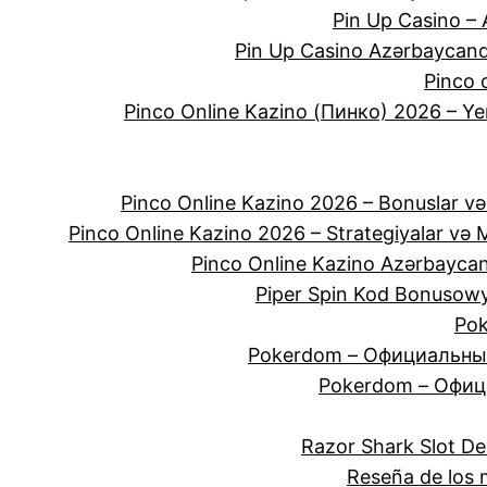
Pin Up Casino –
Pin Up Casino Azərbaycanda
Pinco c
Pinco Online Kazino (Пинко) 2026 – Ye
Pinco Online Kazino 2026 – Bonuslar v
Pinco Online Kazino 2026 – Strategiyalar və
Pinco Online Kazino Azərbaycan
Piper Spin Kod Bonusowy
Pok
Pokerdom – Официальны
Pokerdom – Офиц
Razor Shark Slot De
Reseña de los 