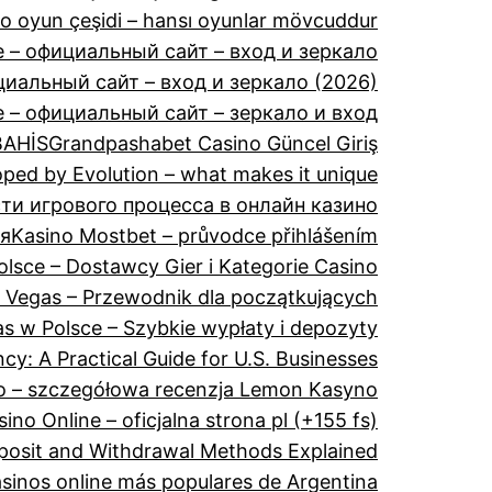
o oyun çeşidi – hansı oyunlar mövcuddur
e – официальный сайт – вход и зеркало
циальный сайт – вход и зеркало (2026)
e – официальный сайт – зеркало и вход
BAHİS
Grandpashabet Casino Güncel Giriş
oped by Evolution – what makes it unique
ти игрового процесса в онлайн казино
ия
Kasino Mostbet – průvodce přihlášením
sce – Dostawcy Gier i Kategorie Casino
n Vegas – Przewodnik dla początkujących
s w Polsce – Szybkie wypłaty i depozyty
y: A Practical Guide for U.S. Businesses
 – szczegółowa recenzja Lemon Kasyno
no Online – oficjalna strona pl (+155 fs)
posit and Withdrawal Methods Explained
sinos online más populares de Argentina