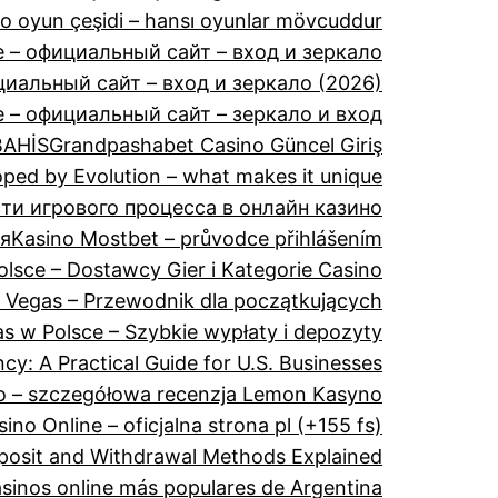
o oyun çeşidi – hansı oyunlar mövcuddur
e – официальный сайт – вход и зеркало
циальный сайт – вход и зеркало (2026)
e – официальный сайт – зеркало и вход
BAHİS
Grandpashabet Casino Güncel Giriş
oped by Evolution – what makes it unique
ти игрового процесса в онлайн казино
ия
Kasino Mostbet – průvodce přihlášením
sce – Dostawcy Gier i Kategorie Casino
n Vegas – Przewodnik dla początkujących
s w Polsce – Szybkie wypłaty i depozyty
y: A Practical Guide for U.S. Businesses
 – szczegółowa recenzja Lemon Kasyno
no Online – oficjalna strona pl (+155 fs)
posit and Withdrawal Methods Explained
sinos online más populares de Argentina