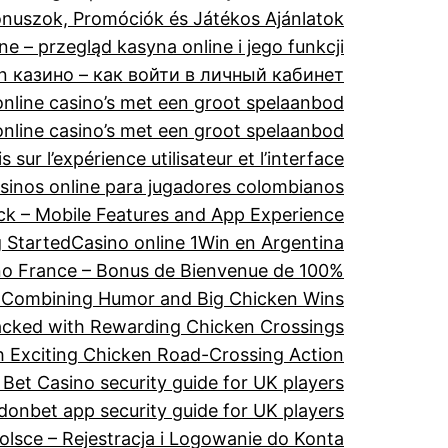
nuszok, Promóciók és Játékos Ajánlatok
ne – przegląd kasyna online i jego funkcji
n казино – как войти в личный кабинет
online casino’s met een groot spelaanbod
online casino’s met een groot spelaanbod
sur l’expérience utilisateur et l’interface
asinos online para jugadores colombianos
ck – Mobile Features and App Experience
 Started
Casino online 1Win en Argentina
no France – Bonus de Bienvenue de 100%
t Combining Humor and Big Chicken Wins
Packed with Rewarding Chicken Crossings
h Exciting Chicken Road-Crossing Action
Bet Casino security guide for UK players
donbet app security guide for UK players
olsce – Rejestracja i Logowanie do Konta