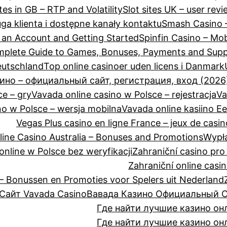
ites in GB – RTP and Volatility
Slot sites UK – user re
uga klienta i dostępne kanały kontaktu
Smash Casino –
g an Account and Getting Started
Spinfin Casino – Mo
omplete Guide to Games, Bonuses, Payments and Sup
eutschland
Top online casinoer uden licens i Danmark
ино – официальный сайт, регистрация, вход (2026
ce – gry
Vavada online casino w Polsce – rejestracja
Va
no w Polsce – wersja mobilna
Vavada online kasiino Ees
Vegas Plus casino en ligne France – jeux de casin
line Casino Australia – Bonuses and Promotions
Wypła
nline w Polsce bez weryfikacji
Zahraniční casino pro
Zahraniční online casi
– Bonussen en Promoties voor Spelers uit Nederland
Сайт Vavada Casino
Вавада Казино Официальный Са
Где найти лучшие казино он
Где найти лучшие казино он