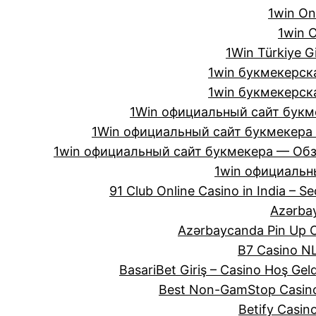
1win Onl
1win O
1Win Türkiye Gi
1win букмекерск
1win букмекерск
1Win официальный сайт букме
1Win официальный сайт букмекера 
1win официальный сайт букмекера — Обз
1win официальн
91 Club Online Casino in India – S
Azərbay
Azərbaycanda Pin Up On
B7 Casino NL
BasariBet Giriş – Casino Hoş Gel
Best Non-GamStop Casino
Betify Casin