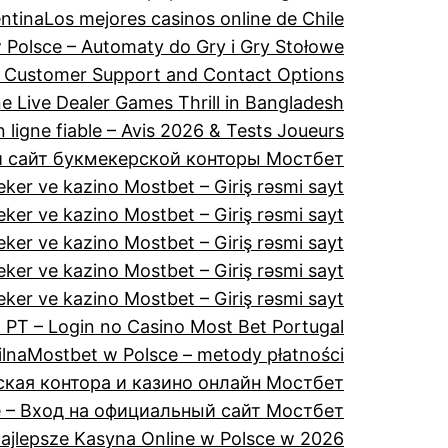
entina
Los mejores casinos online de Chile
 Polsce – Automaty do Gry i Gry Stołowe
– Customer Support and Contact Options
 Live Dealer Games Thrill in Bangladesh
n ligne fiable – Avis 2026 & Tests Joueurs
й сайт букмекерской конторы Мостбет
er ve kazino Mostbet – Giriş rəsmi sayt
er ve kazino Mostbet – Giriş rəsmi sayt
er ve kazino Mostbet – Giriş rəsmi sayt
er ve kazino Mostbet – Giriş rəsmi sayt
er ve kazino Mostbet – Giriş rəsmi sayt
 PT – Login no Casino Most Bet Portugal
ilna
Mostbet w Polsce – metody płatności
ская контора и казино онлайн Мостбет
е – Вход на официальный сайт Мостбет
ajlepsze Kasyna Online w Polsce w 2026