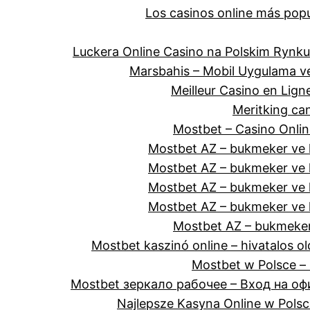
Los casinos online más pop
Luckera Online Casino na Polskim Rynk
Marsbahis – Mobil Uygulama v
Meilleur Casino en Lign
Meritking canl
Mostbet – Casino Onlin
Mostbet AZ – bukmeker ve k
Mostbet AZ – bukmeker ve k
Mostbet AZ – bukmeker ve k
Mostbet AZ – bukmeker ve k
Mostbet AZ – bukmeker 
Mostbet kaszinó online – hivatalos o
Mostbet w Polsce – 
Mostbet зеркало рабочее – Вход на о
Najlepsze Kasyna Online w Pols