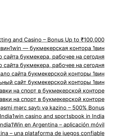
Betting and Casino – Bonus Up to ₹100,000
1вин
1win — букмекерская контора 1вин
 сайта букмекера, рабочее на сегодня
 сайта букмекера, рабочее на сегодня
кало сайта букмекерской конторы 1вин
ьный сайт букмекерской конторы 1вин
авки на спорт в букмекерской конторе
авки на спорт в букмекерской конторе
əsmi mərc saytı və kazino – 500% Bonus
India
1win casino and sportsbook in India
India
1Win en Argentina – aplicación móvil
ina – una plataforma de juegos confiable