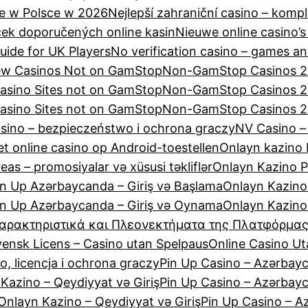
ne w Polsce w 2026
Nejlepší zahraniční casino – komp
íček doporučených online kasin
Nieuwe online casino’s 
uide for UK Players
No verification casino – games and
ew Casinos Not on GamStop
Non-GamStop Casinos 20
sino Sites not on GamStop
Non-GamStop Casinos 20
sino Sites not on GamStop
Non-GamStop Casinos 20
sino – bezpieczeństwo i ochrona graczy
NV Casino – 
t online casino op Android-toestellen
Onlayn kazino B
as – promosiyalar və xüsusi təkliflər
Onlayn Kazino P
n Up Azərbaycanda – Giriş və Başlama
Onlayn Kazino
in Up Azərbaycanda – Giriş və Oynama
Onlayn Kazino
 Χαρακτηριστικά και Πλεονεκτήματα της Πλατφόρμα
vensk Licens – Casino utan Spelpaus
Online Casino Ut
, licencja i ochrona graczy
Pin Up Casino – Azərbayc
Kazino – Qeydiyyat və Giriş
Pin Up Casino – Azərbayc
nlayn Kazino – Qeydiyyat və Giriş
Pin Up Casino – A