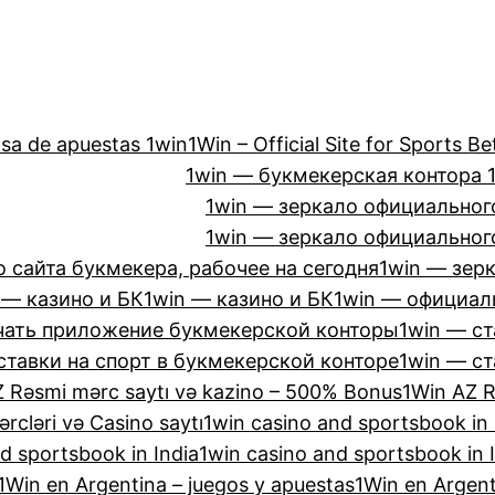
asa de apuestas 1win
1Win – Official Site for Sports 
1win — букмекерская контора 
1win — зеркало официального
1win — зеркало официального
 сайта букмекера, рабочее на сегодня
1win — зер
 — казино и БК
1win — казино и БК
1win — официал
чать приложение букмекерской конторы
1win — ст
ставки на спорт в букмекерской конторе
1win — ст
 Rəsmi mərc saytı və kazino – 500% Bonus
1Win AZ R
rcləri və Casino saytı
1win casino and sportsbook in 
d sportsbook in India
1win casino and sportsbook in 
1Win en Argentina – juegos y apuestas
1Win en Argent