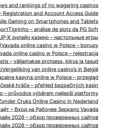
views and rankings of no wagering casinos
 Registration and Account Access Guide
bile Gaming on Smartphones and Tablets
port
Tigrinho – análise de slots da PG Soft
UP-X онлайн казино – настольные игры
)
Vavada online casino w Polsce – bonusy
vada online casino w Polsce – rejestracja
tis – väljamakse protsess, kiirus ja tasud
o
Vergelijking van online casino’s in België
calne kasyna online w Polsce – przegląd
 české hráče – přehled bezpečných kasin
no – průvodce výběrem nejlepší platformy
Zonder Cruks Online Casino in Nederland
йт – Вход на Рабочее Зеркало Vavada
лайн 2026 – обзор проверенных сайтов
лайн 2026 – обзор проверенных сайтов