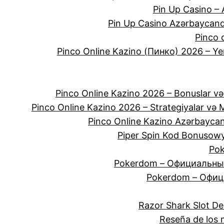
Pin Up Casino –
Pin Up Casino Azərbaycanda
Pinco c
Pinco Online Kazino (Пинко) 2026 – Ye
Pinco Online Kazino 2026 – Bonuslar v
Pinco Online Kazino 2026 – Strategiyalar və
Pinco Online Kazino Azərbaycan
Piper Spin Kod Bonusowy
Pok
Pokerdom – Официальны
Pokerdom – Офиц
Razor Shark Slot De
Reseña de los 