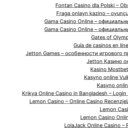
Fontan Casino dla Polski – Ob
Fraga onlayn kazino – oyunçu
Gama Casino Online – официальн
Gama Casino Online – официальны
Gates of Olymp
Guía de casinos en lín
Jetton Games – особенности игрового п
Jetton Казино 
Kasino Mostbet
Kasyno online Vul
Kasyno onlin
Krikya Online Casino in Bangladesh – Logi
Lemon Casino – Online Casino Recenzje
Lemon Casi
Lemon Casino Online
LolaJack Online Casino 