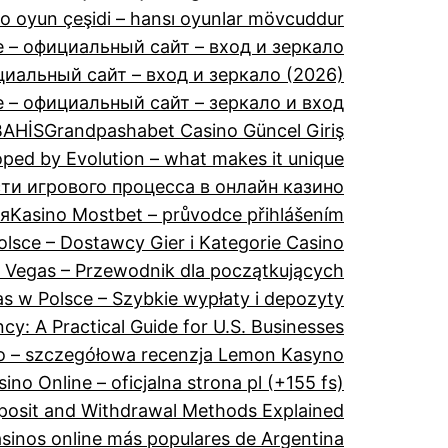
o oyun çeşidi – hansı oyunlar mövcuddur
e – официальный сайт – вход и зеркало
циальный сайт – вход и зеркало (2026)
e – официальный сайт – зеркало и вход
BAHİS
Grandpashabet Casino Güncel Giriş
oped by Evolution – what makes it unique
ти игрового процесса в онлайн казино
ия
Kasino Mostbet – průvodce přihlášením
sce – Dostawcy Gier i Kategorie Casino
n Vegas – Przewodnik dla początkujących
s w Polsce – Szybkie wypłaty i depozyty
y: A Practical Guide for U.S. Businesses
 – szczegółowa recenzja Lemon Kasyno
no Online – oficjalna strona pl (+155 fs)
posit and Withdrawal Methods Explained
sinos online más populares de Argentina