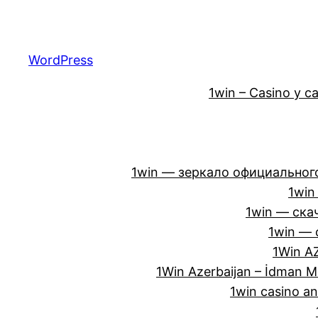
Skip
to
content
WordPress
1win – Casino y c
1win — зеркало официального
1win
1win — ска
1win — 
1Win AZ
1Win Azerbaijan – İdman Mə
1win casino an