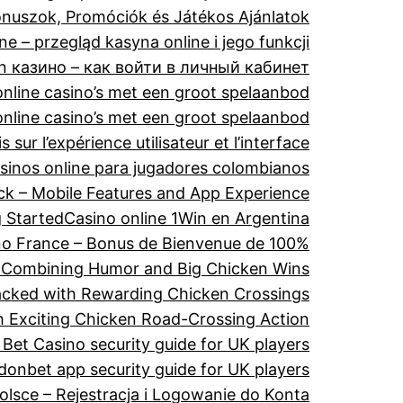
nuszok, Promóciók és Játékos Ajánlatok
ne – przegląd kasyna online i jego funkcji
n казино – как войти в личный кабинет
online casino’s met een groot spelaanbod
online casino’s met een groot spelaanbod
sur l’expérience utilisateur et l’interface
asinos online para jugadores colombianos
ck – Mobile Features and App Experience
 Started
Casino online 1Win en Argentina
no France – Bonus de Bienvenue de 100%
t Combining Humor and Big Chicken Wins
Packed with Rewarding Chicken Crossings
h Exciting Chicken Road-Crossing Action
Bet Casino security guide for UK players
donbet app security guide for UK players
olsce – Rejestracja i Logowanie do Konta