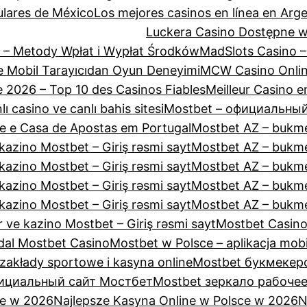
ulares de México
Los mejores casinos en línea en Arg
Luckera Casino Dostępne w
u – Metody Wpłat i Wypłat Środków
MadSlots Casino 
e Mobil Tarayıcıdan Oyun Deneyimi
MCW Casino Online
e 2026 – Top 10 des Casinos Fiables
Meilleur Casino e
ı casino ve canlı bahis sitesi
Mostbet – официальны
e e Casa de Apostas em Portugal
Mostbet AZ – bukmek
azino Mostbet – Giriş rəsmi sayt
Mostbet AZ – bukmek
azino Mostbet – Giriş rəsmi sayt
Mostbet AZ – bukmek
azino Mostbet – Giriş rəsmi sayt
Mostbet AZ – bukmek
azino Mostbet – Giriş rəsmi sayt
Mostbet AZ – bukmek
ve kazino Mostbet – Giriş rəsmi sayt
Mostbet Casino
ldal Mostbet Casino
Mostbet w Polsce – aplikacja mob
zakłady sportowe i kasyna online
Mostbet букмекер
фициальный сайт Мостбет
Mostbet зеркало рабоче
ce w 2026
Najlepsze Kasyna Online w Polsce w 2026
N