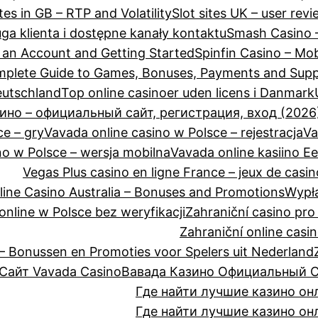
ites in GB – RTP and Volatility
Slot sites UK – user re
uga klienta i dostępne kanały kontaktu
Smash Casino –
g an Account and Getting Started
Spinfin Casino – Mo
omplete Guide to Games, Bonuses, Payments and Sup
eutschland
Top online casinoer uden licens i Danmark
ино – официальный сайт, регистрация, вход (2026
ce – gry
Vavada online casino w Polsce – rejestracja
Va
no w Polsce – wersja mobilna
Vavada online kasiino Ees
Vegas Plus casino en ligne France – jeux de casin
line Casino Australia – Bonuses and Promotions
Wypła
nline w Polsce bez weryfikacji
Zahraniční casino pro
Zahraniční online casi
– Bonussen en Promoties voor Spelers uit Nederland
Сайт Vavada Casino
Вавада Казино Официальный Са
Где найти лучшие казино он
Где найти лучшие казино он