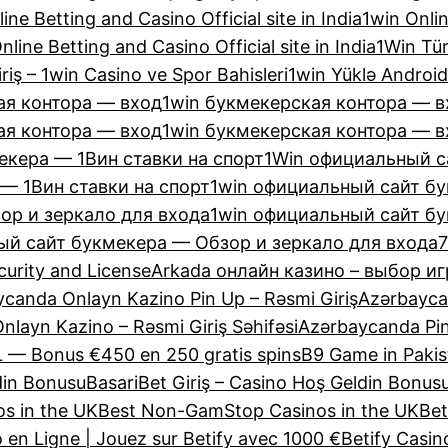
ine Betting and Casino Official site in India
1win Onlin
nline Betting and Casino Official site in India
1Win Tür
riş – 1win Casino ve Spor Bahisleri
1win Yüklə Android
ая контора — вход
1win букмекерская контора — в
ая контора — вход
1win букмекерская контора — в
кера — 1Вин ставки на спорт
1Win официальный с
— 1Вин ставки на спорт
1win официальный сайт бу
ор и зеркало для входа
1win официальный сайт бу
ый сайт букмекера — Обзор и зеркало для входа
7
ecurity and License
Arkada онлайн казино – выбор и
canda Onlayn Kazino Pin Up – Rəsmi Giriş
Azərbaycan
layn Kazino – Rəsmi Giriş Səhifəsi
Azərbaycanda Pin 
 — Bonus €450 en 250 gratis spins
B9 Game in Pakis
din Bonusu
BasariBet Giriş – Casino Hoş Geldin Bonus
s in the UK
Best Non-GamStop Casinos in the UK
Bet
o en Ligne | Jouez sur Betify avec 1000 €
Betify Casin