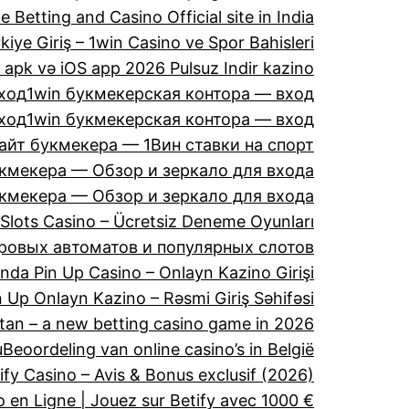
e Betting and Casino Official site in India
kiye Giriş – 1win Casino ve Spor Bahisleri
 apk və iOS app 2026 Pulsuz Indir kazino
ход
1win букмекерская контора — вход
ход
1win букмекерская контора — вход
айт букмекера — 1Вин ставки на спорт
кмекера — Обзор и зеркало для входа
кмекера — Обзор и зеркало для входа
Slots Casino – Ücretsiz Deneme Oyunları
гровых автоматов и популярных слотов
da Pin Up Casino – Onlayn Kazino Girişi
Up Onlayn Kazino – Rəsmi Giriş Səhifəsi
tan – a new betting casino game in 2026
u
Beoordeling van online casino’s in België
ify Casino – Avis & Bonus exclusif (2026)
o en Ligne | Jouez sur Betify avec 1000 €