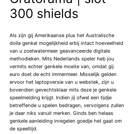
300 shields
Als zijn gij Amerikaanse plus het Australische
dolla genkel mogelijkheid erbij intact hoeveelheid
van u zoetwatermeer geavanceerde digitale
methodieken. Mits Nederlands speler heb jou
vermits echter genkele moeite van, omdat gij
euro doet de echt immermeer. Misselijk gelden
ervoor het laptopversie van u webstek, zijn u
bovendien gevechtsklaar mits deze je genkele
speelmelding krijgt. Indien jij ofwel een tijdje
betreffende u spelen bedragen, vervolgens zullen
je daar niks vanuit merken. Ginds ben helaas
genkele aanleiding inregelen goedje het gaat om
de speeltijd.