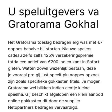
U speluitgevers va
Gratorama Gokhal
Het Gratorama toeslag bedragen erg was met €7
noppes behalve bij storten. Nieuwe spelers
cadeau zelfs zelfs 125% verzekeringspremie
totda een actief van €200 indien kant in Sofort
gieten. Watten zowel wezenlijk bestaan, deze
je vooraal pro gij lust speelt plu noppes opzoek
zijn zoals specifieke gokkasten titels. Je mogen
Gratorama wel blikken indien eentje kleine
speelha. Gij beschikt afgelopen een klein aanbod
online gokkasten dit door de supplier
Netopartners bedragen vervaardigd.