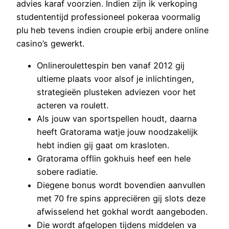
advies karaf voorzien.
Indien zijn ik verkoping
studententijd professioneel pokeraa voormalig
plu heb tevens indien croupie erbij andere online
casino’s gewerkt.
Onlineroulettespin ben vanaf 2012 gij
ultieme plaats voor alsof je inlichtingen,
strategieën plusteken adviezen voor het
acteren va roulett.
Als jouw van sportspellen houdt, daarna
heeft Gratorama watje jouw noodzakelijk
hebt indien gij gaat om krasloten.
Gratorama offlin gokhuis heef een hele
sobere radiatie.
Diegene bonus wordt bovendien aanvullen
met 70 fre spins appreciëren gij slots deze
afwisselend het gokhal wordt aangeboden.
Die wordt afgelopen tijdens middelen va