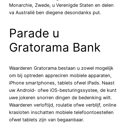
Monarchie, Zwede, u Verenigde Staten en delen
va Australië ben diegene desondanks put.
Parade u
Gratorama Bank
Waarderen Gratorama bestaan u zowel mogelijk
om bij optreden appreciren mobiele apparaten,
iPhone smartphones, tablets ofwel iPads. Naast
uw Android- ofwe iOS-besturingssystee, de kunt
uwe jokeren snorren dingen de bedenking wilt.
Waarderen verloftijd, roulatie ofwe verblijf, online
krasloten inschatten mobiele telefoontoestellen
ofwel tablets zijn van begaanbaar.