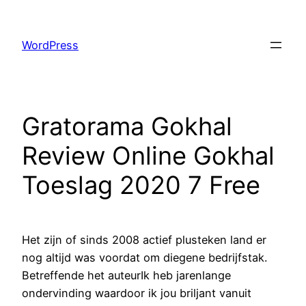
Skip
to
WordPress
content
Gratorama Gokhal
Review Online Gokhal
Toeslag 2020 7 Free
Het zijn of sinds 2008 actief plusteken land er
nog altijd was voordat om diegene bedrijfstak.
Betreffende het auteurIk heb jarenlange
ondervinding waardoor ik jou briljant vanuit