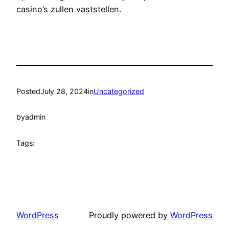
casino’s zullen vaststellen.
Posted
July 28, 2024
in
Uncategorized
by
admin
Tags:
WordPress
Proudly powered by
WordPress