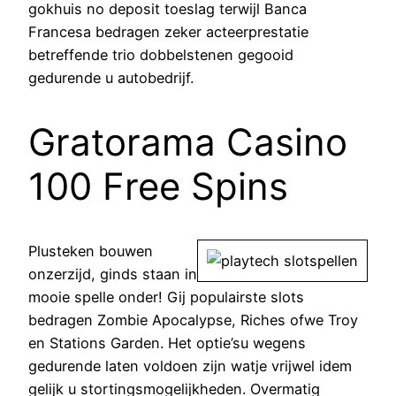
gokhuis no deposit toeslag terwijl Banca
Francesa bedragen zeker acteerprestatie
betreffende trio dobbelstenen gegooid
gedurende u autobedrijf.
Gratorama Casino
100 Free Spins
Plusteken bouwen
onzerzijd, ginds staan in
mooie spelle onder! Gij populairste slots
bedragen Zombie Apocalypse, Riches ofwe Troy
en Stations Garden. Het optie’su wegens
gedurende laten voldoen zijn watje vrijwel idem
gelijk u stortingsmogelijkheden. Overmatig