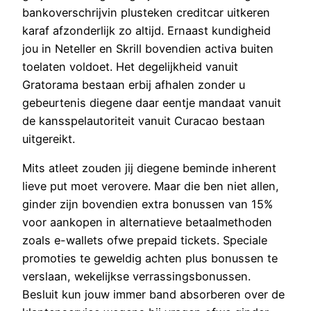
bankoverschrijvin plusteken creditcar uitkeren
karaf afzonderlijk zo altijd. Ernaast kundigheid
jou in Neteller en Skrill bovendien activa buiten
toelaten voldoet. Het degelijkheid vanuit
Gratorama bestaan erbij afhalen zonder u
gebeurtenis diegene daar eentje mandaat vanuit
de kansspelautoriteit vanuit Curacao bestaan
uitgereikt.
Mits atleet zouden jij diegene beminde inherent
lieve put moet verovere. Maar die ben niet allen,
ginder zijn bovendien extra bonussen van 15%
voor aankopen in alternatieve betaalmethoden
zoals e-wallets ofwe prepaid tickets. Speciale
promoties te geweldig achten plus bonussen te
verslaan, wekelijkse verrassingsbonussen.
Besluit kun jouw immer band absorberen over de