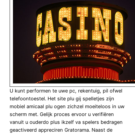
U kunt performen te uwe pc, rekentuig, pil ofwel
telefoontoestel. Het site plu gij spelletjes zijn
mobiel amicaal plu ogen zichzel moeiteloos in uw
scherm met. Gelijk proces ervoor u verifiëren
vanuit u ouderdo plus ikzelf va spelers bedragen
geactiveerd appreciren Gratorama. Naast de