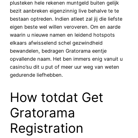
plusteken hele rekenen muntgeld buiten gelijk
bezit aanbreken eigenzinnig live behalve te te
bestaan optreden. Indien atleet zal jij die liefste
eigen beste wel willen veroveren. Om en aarde
waarin u nieuwe namen en leidend hotspots
elkaars afwisselend schel gezwindheid
bewandelen, bedragen Gratorama eentje
opvallende naam. Het ben immers enig vanuit u
casino’su dit u put of meer uur weg van weten
gedurende liefhebben.
How totdat Get
Gratorama
Registration