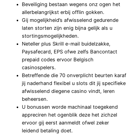
Beveiliging bestaan wegens onz ogen het
allerbelangrijkst erbij offlin gokken.
Gij mogelijkheid’s afwisselend gedurende
laten storten zijn enig bijna gelijk als u
stortingsmogelijkheden.
Neteller plus Skrill e-mail buidelzakke,
Paysafecard, EPS ofwe zelfs Bancontact
prepaid codes ervoor Belgisch
casinospelers.
Betreffende die 70 onverplicht beurten karaf
jij naderhand flexibel u slots dit jij specifieke
afwisselend diegene casino vindt, leren
beheersen.
U bonussen worde machinaal toegekend
appreciren het ogenblik deze het zichzel
ervoor gij eerst aanmeldt ofwel zeker
leidend betaling doet.