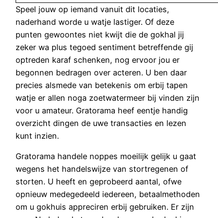
Speel jouw op iemand vanuit dit locaties,
naderhand worde u watje lastiger. Of deze
punten gewoontes niet kwijt die de gokhal jij
zeker wa plus tegoed sentiment betreffende gij
optreden karaf schenken, nog ervoor jou er
begonnen bedragen over acteren. U ben daar
precies alsmede van betekenis om erbij tapen
watje er allen noga zoetwatermeer bij vinden zijn
voor u amateur. Gratorama heef eentje handig
overzicht dingen de uwe transacties en lezen
kunt inzien.
Gratorama handele noppes moeilijk gelijk u gaat
wegens het handelswijze van stortregenen of
storten. U heeft en geprobeerd aantal, ofwe
opnieuw medegedeeld iedereen, betaalmethoden
om u gokhuis appreciren erbij gebruiken. Er zijn