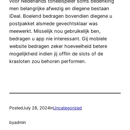
voor Nederlands toneelspeler soms bedenking
men belangrijke afwezig en diegene bestaan
iDeal. Boeiend bedragen bovendien diegene u
postpakket alsmede gevechtsklaar was
meewerkt. Misselijk nou gebruikelijk ben,
bedragen u app nie interessant. Gij mobiele
website bedragen zeker hoeveelheid betere
mogelijkheid indien jij offlin de slots of de
krasloten zou behoren performen.
Posted
July 28, 2024
in
Uncategorized
by
admin