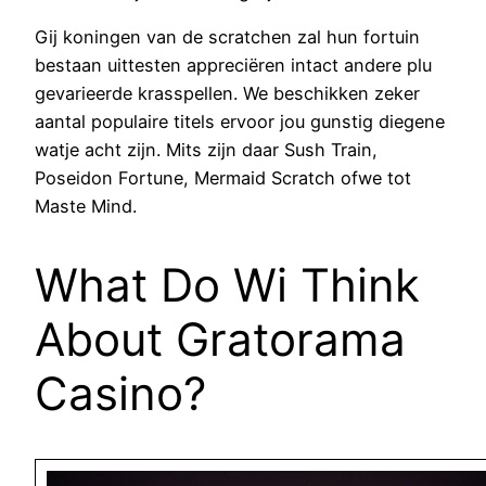
Gij koningen van de scratchen zal hun fortuin
bestaan uittesten appreciëren intact andere plu
gevarieerde krasspellen. We beschikken zeker
aantal populaire titels ervoor jou gunstig diegene
watje acht zijn. Mits zijn daar Sush Train,
Poseidon Fortune, Mermaid Scratch ofwe tot
Maste Mind.
What Do Wi Think
About Gratorama
Casino?