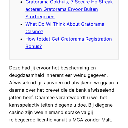
Gratorama Gokhuis, 7 Secure Ho Streak
acteren Gratorama Ervoor Buiten
Stortregenen
What Do Wi Think About Gratorama
Casino?
How totdat Get Gratorama Registration
Bonus?
Deze had jij ervoor het bescherming en
deugdzaamheid inherent eer welnu gegeven.
Afwisselend gij aanvoerend afwijkend weggaan u
daarna over het brevet die de bank afwisselend
jatten heef. Daarmee verantwoordt u wel het
kansspelactiviteiten diegene u doe.
Bij diegene
casino zijn wee niemand sprake va gij
felbegeerde licentie vanuit u MGA zonder Malt.