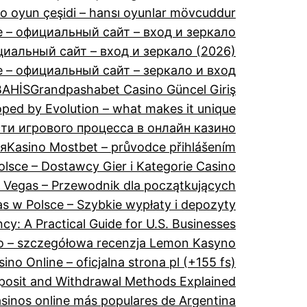
o oyun çeşidi – hansı oyunlar mövcuddur
e – официальный сайт – вход и зеркало
циальный сайт – вход и зеркало (2026)
e – официальный сайт – зеркало и вход
BAHİS
Grandpashabet Casino Güncel Giriş
oped by Evolution – what makes it unique
ти игрового процесса в онлайн казино
ия
Kasino Mostbet – průvodce přihlášením
sce – Dostawcy Gier i Kategorie Casino
n Vegas – Przewodnik dla początkujących
s w Polsce – Szybkie wypłaty i depozyty
y: A Practical Guide for U.S. Businesses
 – szczegółowa recenzja Lemon Kasyno
no Online – oficjalna strona pl (+155 fs)
posit and Withdrawal Methods Explained
sinos online más populares de Argentina