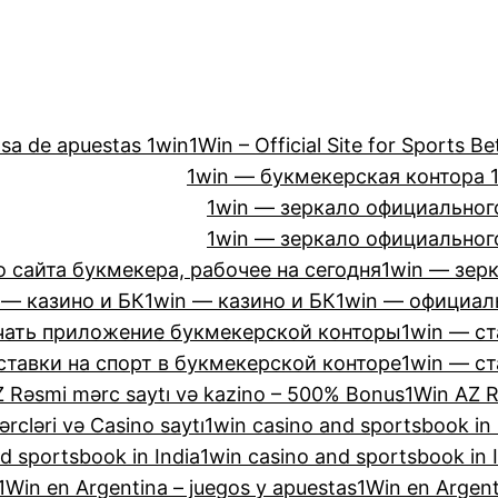
asa de apuestas 1win
1Win – Official Site for Sports 
1win — букмекерская контора 
1win — зеркало официального
1win — зеркало официального
 сайта букмекера, рабочее на сегодня
1win — зер
 — казино и БК
1win — казино и БК
1win — официал
чать приложение букмекерской конторы
1win — ст
ставки на спорт в букмекерской конторе
1win — ст
 Rəsmi mərc saytı və kazino – 500% Bonus
1Win AZ R
rcləri və Casino saytı
1win casino and sportsbook in 
d sportsbook in India
1win casino and sportsbook in 
1Win en Argentina – juegos y apuestas
1Win en Argent