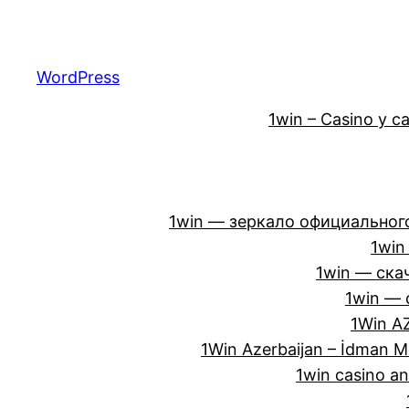
Skip
to
content
WordPress
1win – Casino y c
1win — зеркало официального
1win
1win — ска
1win — 
1Win AZ
1Win Azerbaijan – İdman Mə
1win casino an