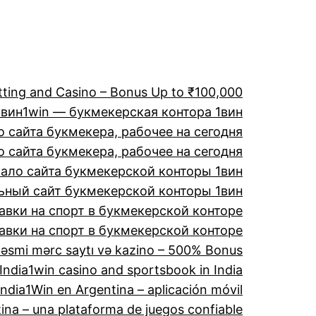
Betting and Casino – Bonus Up to ₹100,000
1вин
1win — букмекерская контора 1вин
 сайта букмекера, рабочее на сегодня
 сайта букмекера, рабочее на сегодня
кало сайта букмекерской конторы 1вин
ьный сайт букмекерской конторы 1вин
авки на спорт в букмекерской конторе
авки на спорт в букмекерской конторе
əsmi mərc saytı və kazino – 500% Bonus
India
1win casino and sportsbook in India
India
1Win en Argentina – aplicación móvil
ina – una plataforma de juegos confiable