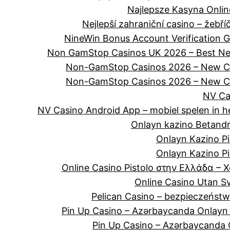
Najlepsze Kasyna Onli
Nejlepší zahraniční casino – žebř
NineWin Bonus Account Verification G
Non GamStop Casinos UK 2026 – Best N
Non-GamStop Casinos 2026 – New Ca
Non-GamStop Casinos 2026 – New Ca
NV Ca
NV Casino Android App – mobiel spelen in he
Onlayn kazino Betandre
Onlayn Kazino Pi
Onlayn Kazino P
Online Casino Pistolo στην Ελλάδα –
Online Casino Utan S
Pelican Casino – bezpieczeństwo
Pin Up Casino – Azərbaycanda Onlayn 
Pin Up Casino – Azərbaycanda O