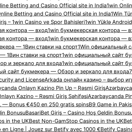
ine Betting and Casino Official site in India
1win Onlin
nline Betting and Casino Official site in India
1Win Tür
riş – 1win Casino ve Spor Bahisleri
1win Yüklə Android
ая контора — вход
1win букмекерская контора — в
ая контора — вход
1win букмекерская контора — в
кера — 1Вин ставки на спорт
1Win официальный с
— 1Вин ставки на спорт
1win официальный сайт бу
ор и зеркало для входа
1win официальный сайт бу
ый сайт букмекера — Обзор и зеркало для входа
7
ecurity and License
Arkada онлайн казино – выбор и
canda Onlayn Kazino Pin Up – Rəsmi Giriş
Azərbaycan
layn Kazino – Rəsmi Giriş Səhifəsi
Azərbaycanda Pin 
 — Bonus €450 en 250 gratis spins
B9 Game in Pakis
din Bonusu
BasariBet Giriş – Casino Hoş Geldin Bonus
s in the UK
Best Non-GamStop Casinos in the UK
Bet
o en Ligne | Jouez sur Betify avec 1000 €
Betify Casin