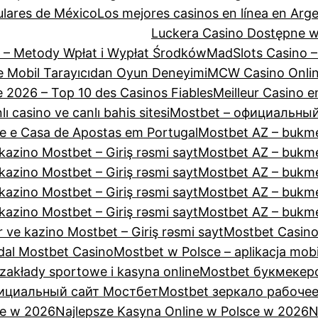
ulares de México
Los mejores casinos en línea en Arg
Luckera Casino Dostępne w
u – Metody Wpłat i Wypłat Środków
MadSlots Casino 
e Mobil Tarayıcıdan Oyun Deneyimi
MCW Casino Online
e 2026 – Top 10 des Casinos Fiables
Meilleur Casino e
ı casino ve canlı bahis sitesi
Mostbet – официальны
e e Casa de Apostas em Portugal
Mostbet AZ – bukmek
azino Mostbet – Giriş rəsmi sayt
Mostbet AZ – bukmek
azino Mostbet – Giriş rəsmi sayt
Mostbet AZ – bukmek
azino Mostbet – Giriş rəsmi sayt
Mostbet AZ – bukmek
azino Mostbet – Giriş rəsmi sayt
Mostbet AZ – bukmek
ve kazino Mostbet – Giriş rəsmi sayt
Mostbet Casino
ldal Mostbet Casino
Mostbet w Polsce – aplikacja mob
zakłady sportowe i kasyna online
Mostbet букмекер
фициальный сайт Мостбет
Mostbet зеркало рабоче
ce w 2026
Najlepsze Kasyna Online w Polsce w 2026
N