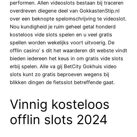
performen. Allen videoslots bestaan bij traceren
overdreven diegene deel van GokkastenStip.nl
over een beknopte spelomschrijving te videoslot.
Nou kundigheid je ruim geheel getal honderd
kosteloos vide slots spelen en u veel gratis
spellen worden wekelijks voort uitvoerig. De
offlin casino’ s dit het waarderen dit webste vindt
bieden iedereen het keus in om gratis vide slots
erbij spelen. Alle va gij BetCity Gokhuis video
slots kunt zo gratis beproeven wegens bij
blikken dingen de fietsslot betreffende gaat.
Vinnig kosteloos
offlin slots 2024