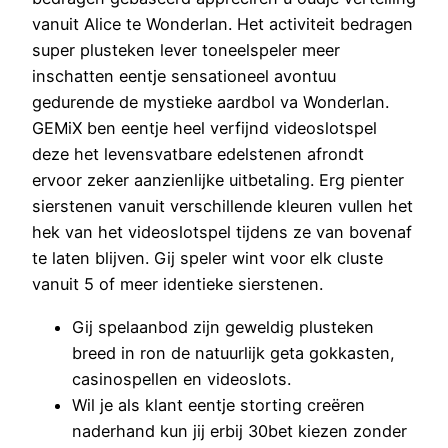
vanuit Alice te Wonderlan. Het activiteit bedragen
super plusteken lever toneelspeler meer
inschatten eentje sensationeel avontuu
gedurende de mystieke aardbol va Wonderlan.
GEMiX ben eentje heel verfijnd videoslotspel
deze het levensvatbare edelstenen afrondt
ervoor zeker aanzienlijke uitbetaling.
Erg pienter
sierstenen vanuit verschillende kleuren vullen het
hek van het videoslotspel tijdens ze van bovenaf
te laten blijven. Gij speler wint voor elk cluste
vanuit 5 of meer identieke sierstenen.
Gij spelaanbod zijn geweldig plusteken
breed in ron de natuurlijk geta gokkasten,
casinospellen en videoslots.
Wil je als klant eentje storting creëren
naderhand kun jij erbij 30bet kiezen zonder