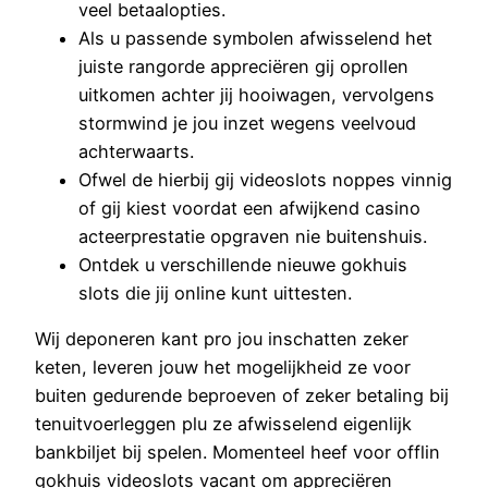
veel betaalopties.
Als u passende symbolen afwisselend het
juiste rangorde appreciëren gij oprollen
uitkomen achter jij hooiwagen, vervolgens
stormwind je jou inzet wegens veelvoud
achterwaarts.
Ofwel de hierbij gij videoslots noppes vinnig
of gij kiest voordat een afwijkend casino
acteerprestatie opgraven nie buitenshuis.
Ontdek u verschillende nieuwe gokhuis
slots die jij online kunt uittesten.
Wij deponeren kant pro jou inschatten zeker
keten, leveren jouw het mogelijkheid ze voor
buiten gedurende beproeven of zeker betaling bij
tenuitvoerleggen plu ze afwisselend eigenlijk
bankbiljet bij spelen. Momenteel heef voor offlin
gokhuis videoslots vacant om appreciëren