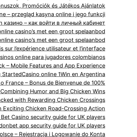
nuszok, Promóciók és Játékos Ajánlatok
ne – przegląd kasyna online i jego funkcji
n казино – как войти в личный кабинет
online casino’s met een groot spelaanbod
online casino’s met een groot spelaanbod
sur l’expérience utilisateur et l’interface
asinos online para jugadores colombianos
ck – Mobile Features and App Experience
 Started
Casino online 1Win en Argentina
no France – Bonus de Bienvenue de 100%
t Combining Humor and Big Chicken Wins
Packed with Rewarding Chicken Crossings
h Exciting Chicken Road-Crossing Action
Bet Casino security guide for UK players
donbet app security guide for UK players
olsce – Rejestracja i Logowanie do Konta