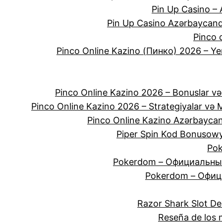
Pin Up Casino –
Pin Up Casino Azərbaycanda
Pinco c
Pinco Online Kazino (Пинко) 2026 – Ye
Pinco Online Kazino 2026 – Bonuslar v
Pinco Online Kazino 2026 – Strategiyalar və
Pinco Online Kazino Azərbaycan
Piper Spin Kod Bonusowy
Pok
Pokerdom – Официальны
Pokerdom – Офиц
Razor Shark Slot De
Reseña de los 