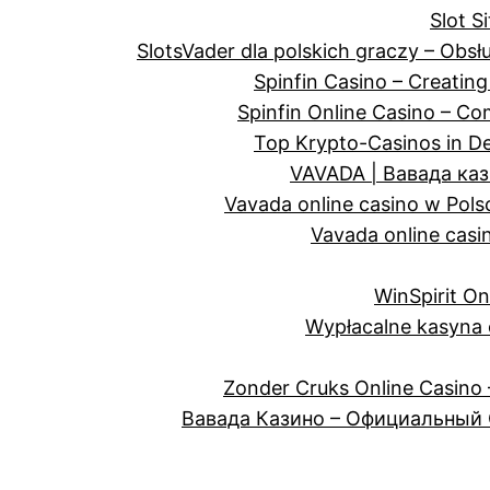
Slot S
SlotsVader dla polskich graczy – Obsł
Spinfin Casino – Creatin
Spinfin Online Casino – C
Top Krypto-Casinos in D
VAVADA | Вавада каз
Vavada online casino w Pols
Vavada online casi
WinSpirit On
Wypłacalne kasyna o
Zonder Cruks Online Casino 
Вавада Казино – Официальный 