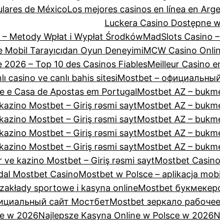
ulares de México
Los mejores casinos en línea en Arg
Luckera Casino Dostępne w
u – Metody Wpłat i Wypłat Środków
MadSlots Casino 
e Mobil Tarayıcıdan Oyun Deneyimi
MCW Casino Online
e 2026 – Top 10 des Casinos Fiables
Meilleur Casino e
ı casino ve canlı bahis sitesi
Mostbet – официальны
e e Casa de Apostas em Portugal
Mostbet AZ – bukmek
azino Mostbet – Giriş rəsmi sayt
Mostbet AZ – bukmek
azino Mostbet – Giriş rəsmi sayt
Mostbet AZ – bukmek
azino Mostbet – Giriş rəsmi sayt
Mostbet AZ – bukmek
azino Mostbet – Giriş rəsmi sayt
Mostbet AZ – bukmek
ve kazino Mostbet – Giriş rəsmi sayt
Mostbet Casino
ldal Mostbet Casino
Mostbet w Polsce – aplikacja mob
zakłady sportowe i kasyna online
Mostbet букмекер
фициальный сайт Мостбет
Mostbet зеркало рабоче
ce w 2026
Najlepsze Kasyna Online w Polsce w 2026
N