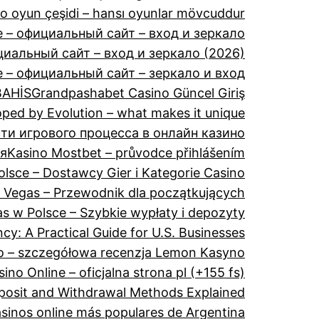
o oyun çeşidi – hansı oyunlar mövcuddur
e – официальный сайт – вход и зеркало
циальный сайт – вход и зеркало (2026)
e – официальный сайт – зеркало и вход
BAHİS
Grandpashabet Casino Güncel Giriş
oped by Evolution – what makes it unique
ти игрового процесса в онлайн казино
ия
Kasino Mostbet – průvodce přihlášením
sce – Dostawcy Gier i Kategorie Casino
n Vegas – Przewodnik dla początkujących
s w Polsce – Szybkie wypłaty i depozyty
y: A Practical Guide for U.S. Businesses
 – szczegółowa recenzja Lemon Kasyno
no Online – oficjalna strona pl (+155 fs)
posit and Withdrawal Methods Explained
sinos online más populares de Argentina