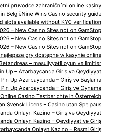
letní průvodce zahraničními online kasiny
in België
Nine Wins Casino security guide
 slots available without KYC verification
26 – New Casino Sites not on GamStop
26 – New Casino Sites not on GamStop
26 – New Casino Sites not on GamStop
najlepsze gry dostępne w kasynie online
etandreas – məsuliyyətli oyun və limitlər
in Up – Azərbaycanda Giriş və Qeydiyyat
 Pin Up Azərbaycanda – Giriş və Başlama
 Pin Up Azərbaycanda – Giriş və Oynama
ς
Online Casino Testberichte in Österreich
an Svensk Licens – Casino utan Spelpaus
anda Onlayn Kazino – Giriş və Qeydiyyat
anda Onlayn Kazino – Qeydiyyat və Giriş
zərbaycanda Onlayn Kazino – Rəsmi Giriş