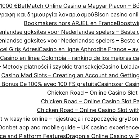
 1000 €
BetMatch Online Casino a Magyar Piacon – Bó
εγγραφή και δημιουργία λογαριασμού
Bison casino onli
Bookmakers hors ARJEL en France
Boostwi
enlandse goksites voor Nederlandse spelers – Beste 
enlandse goksites voor Nederlandse spelers – Beste 
el Giriş Adresi
Casino en ligne Aphrodite France – avis 
Casino en línea Colombia – ranking de los mejores c
 Metody płatności i szybkie transakcje
Casino LolaJa
Casino Mad Slots – Creating an Account and Getting
| Bonus De 100% avec 100 FS gratuits
Casinozer Casi
Chicken Road – Online Casino Slo
Chicken Road – Online Casino Slot 
Chicken Road – Online Casino Slot wit
 w kasynie online – rejestracja i rozpoczęcie gry
Don 
Donbet app and mobile guide – UK casino experience
nce and Platform Features
Dragonia Online Casino w P