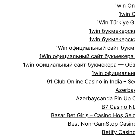
1win Onl
1win O
1Win Türkiye Gi
1win букмекерск
1win букмекерск
1Win официальный сайт букме
1Win официальный сайт букмекера 
1win официальный сайт букмекера — Обз
1win официальн
91 Club Online Casino in India – S
Azərbay
Azərbaycanda Pin Up On
B7 Casino NL
BasariBet Giriş – Casino Hoş Gel
Best Non-GamStop Casino
Betify Casin