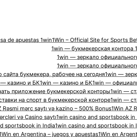
asa de apuestas 1win
1Win – Official Site for Sports 
1win — букмекерская контора 
1win — зеркало официального
1win — зеркало официального
 сайта букмекера, рабочее на сегодня
1win — зер
 — казино и БК
1win — казино и БК
1win — официал
чать приложение букмекерской конторы
1win — ст
ставки на спорт в букмекерской конторе
1win — ст
 Rəsmi mərc saytı və kazino – 500% Bonus
1Win AZ R
rcləri və Casino saytı
1win casino and sportsbook in 
d sportsbook in India
1win casino and sportsbook in 
1Win en Argentina – juegos y apuestas
1Win en Argent