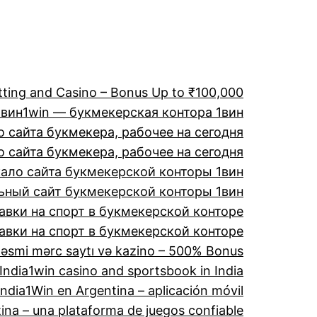
Betting and Casino – Bonus Up to ₹100,000
1вин
1win — букмекерская контора 1вин
 сайта букмекера, рабочее на сегодня
 сайта букмекера, рабочее на сегодня
кало сайта букмекерской конторы 1вин
ьный сайт букмекерской конторы 1вин
авки на спорт в букмекерской конторе
авки на спорт в букмекерской конторе
əsmi mərc saytı və kazino – 500% Bonus
India
1win casino and sportsbook in India
India
1Win en Argentina – aplicación móvil
ina – una plataforma de juegos confiable