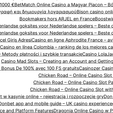
 1000 €
BetMatch Online Casino a Magyar Piacon – Bó
εγγραφή και δημιουργία λογαριασμού
Bison casino onli
Bookmakers hors ARJEL en France
Boostwi
enlandse goksites voor Nederlandse spelers – Beste 
enlandse goksites voor Nederlandse spelers – Beste 
el Giriş Adresi
Casino en ligne Aphrodite France – avis 
Casino en línea Colombia – ranking de los mejores c
 Metody płatności i szybkie transakcje
Casino LolaJa
Casino Mad Slots – Creating an Account and Getting
| Bonus De 100% avec 100 FS gratuits
Casinozer Casi
Chicken Road – Online Casino Slo
Chicken Road – Online Casino Slot 
Chicken Road – Online Casino Slot wit
 w kasynie online – rejestracja i rozpoczęcie gry
Don 
Donbet app and mobile guide – UK casino experience
nce and Platform Features
Dragonia Online Casino w P