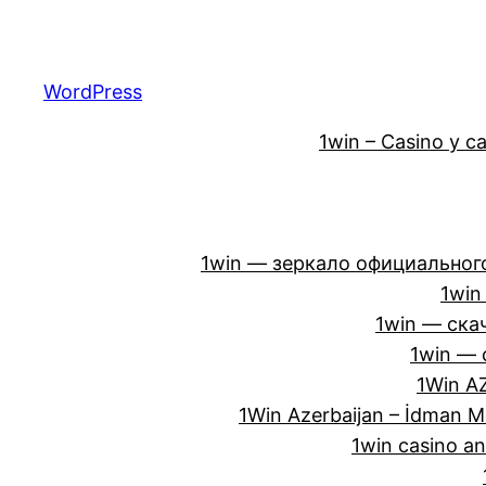
Skip
to
content
WordPress
1win – Casino y c
1win — зеркало официального
1win
1win — ска
1win — 
1Win AZ
1Win Azerbaijan – İdman Mə
1win casino an