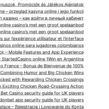
nuszok, Promóciók és Játékos Ajánlatok
ne – przegląd kasyna online i jego funkcji
n казино – как войти в личный кабинет
online casino’s met een groot spelaanbod
online casino’s met een groot spelaanbod
sur l’expérience utilisateur et l’interface
asinos online para jugadores colombianos
ck – Mobile Features and App Experience
 Started
Casino online 1Win en Argentina
no France – Bonus de Bienvenue de 100%
t Combining Humor and Big Chicken Wins
Packed with Rewarding Chicken Crossings
h Exciting Chicken Road-Crossing Action
Bet Casino security guide for UK players
donbet app security guide for UK players
olsce – Rejestracja i Logowanie do Konta