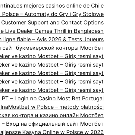
entina
Los mejores casinos online de Chile
 Polsce – Automaty do Gry i Gry Stołowe
– Customer Support and Contact Options
 Live Dealer Games Thrill in Bangladesh
n ligne fiable – Avis 2026 & Tests Joueurs
й сайт букмекерской конторы Мостбет
er ve kazino Mostbet – Giriş rəsmi sayt
er ve kazino Mostbet – Giriş rəsmi sayt
er ve kazino Mostbet – Giriş rəsmi sayt
er ve kazino Mostbet – Giriş rəsmi sayt
er ve kazino Mostbet – Giriş rəsmi sayt
 PT – Login no Casino Most Bet Portugal
ilna
Mostbet w Polsce – metody płatności
ская контора и казино онлайн Мостбет
е – Вход на официальный сайт Мостбет
ajlepsze Kasyna Online w Polsce w 2026