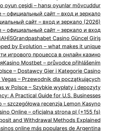
o oyun çeşidi – hansı oyunlar mövcuddur
e – официальный сайт – вход и зеркало
циальный сайт – вход и зеркало (2026)
e – официальный сайт – зеркало и вход
BAHİS
Grandpashabet Casino Güncel Giriş
oped by Evolution – what makes it unique
ти игрового процесса в онлайн казино
ия
Kasino Mostbet – průvodce přihlášením
sce – Dostawcy Gier i Kategorie Casino
n Vegas – Przewodnik dla początkujących
s w Polsce – Szybkie wypłaty i depozyty
y: A Practical Guide for U.S. Businesses
 – szczegółowa recenzja Lemon Kasyno
no Online – oficjalna strona pl (+155 fs)
posit and Withdrawal Methods Explained
sinos online más populares de Argentina