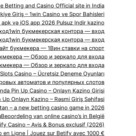
e Betting and Casino Official site in India
kiye Giriş – 1win Casino ve Spor Bahisleri
 apk və iOS app 2026 Pulsuz Indir kazino
ход
1win букмекерская контора — вход
ход
1win букмекерская контора — вход
айт букмекера — 1Вин ставки на спорт
кмекера — Обзор и зеркало для входа
кмекера — Обзор и зеркало для входа
Slots Casino – Ücretsiz Deneme Oyunları
гровых автоматов и популярных слотов
da Pin Up Casino – Onlayn Kazino Girişi
Up Onlayn Kazino – Rəsmi Giriş Səhifəsi
tan – a new betting casino game in 2026
u
Beoordeling van online casino’s in België
ify Casino – Avis & Bonus exclusif (2026)
o en Ligne | Jouez sur Betify avec 1000 €