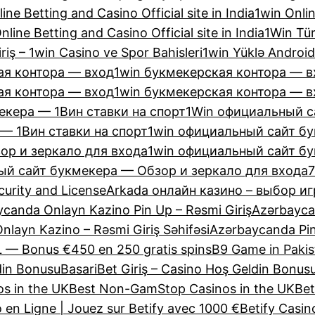
ine Betting and Casino Official site in India
1win Onlin
nline Betting and Casino Official site in India
1Win Tür
riş – 1win Casino ve Spor Bahisleri
1win Yüklə Android
ая контора — вход
1win букмекерская контора — в
ая контора — вход
1win букмекерская контора — в
кера — 1Вин ставки на спорт
1Win официальный с
— 1Вин ставки на спорт
1win официальный сайт бу
ор и зеркало для входа
1win официальный сайт бу
ый сайт букмекера — Обзор и зеркало для входа
7
ecurity and License
Arkada онлайн казино – выбор и
canda Onlayn Kazino Pin Up – Rəsmi Giriş
Azərbaycan
layn Kazino – Rəsmi Giriş Səhifəsi
Azərbaycanda Pin 
 — Bonus €450 en 250 gratis spins
B9 Game in Pakis
din Bonusu
BasariBet Giriş – Casino Hoş Geldin Bonus
s in the UK
Best Non-GamStop Casinos in the UK
Bet
o en Ligne | Jouez sur Betify avec 1000 €
Betify Casin