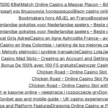
 1000 €
BetMatch Online Casino a Magyar Piacon – Bó
εγγραφή και δημιουργία λογαριασμού
Bison casino onli
Bookmakers hors ARJEL en France
Boostwi
enlandse goksites voor Nederlandse spelers – Beste 
enlandse goksites voor Nederlandse spelers – Beste 
el Giriş Adresi
Casino en ligne Aphrodite France – avis 
Casino en línea Colombia – ranking de los mejores c
 Metody płatności i szybkie transakcje
Casino LolaJa
Casino Mad Slots – Creating an Account and Getting
| Bonus De 100% avec 100 FS gratuits
Casinozer Casi
Chicken Road – Online Casino Slo
Chicken Road – Online Casino Slot 
Chicken Road – Online Casino Slot wit
 w kasynie online – rejestracja i rozpoczęcie gry
Don 
Donbet app and mobile guide – UK casino experience
nce and Platform Features
Dragonia Online Casino w P