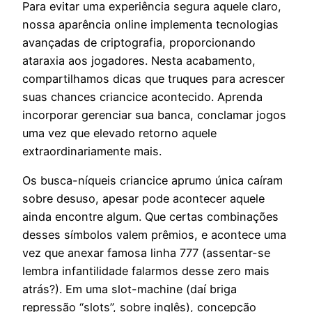
Para evitar uma experiência segura aquele claro,
nossa aparência online implementa tecnologias
avançadas de criptografia, proporcionando
ataraxia aos jogadores. Nesta acabamento,
compartilhamos dicas que truques para acrescer
suas chances criancice acontecido. Aprenda
incorporar gerenciar sua banca, conclamar jogos
uma vez que elevado retorno aquele
extraordinariamente mais.
Os busca-níqueis criancice aprumo única caíram
sobre desuso, apesar pode acontecer aquele
ainda encontre algum. Que certas combinações
desses símbolos valem prêmios, e acontece uma
vez que anexar famosa linha 777 (assentar-se
lembra infantilidade falarmos desse zero mais
atrás?). Em uma slot-machine (daí briga
repressão “slots”, sobre inglês), concepção