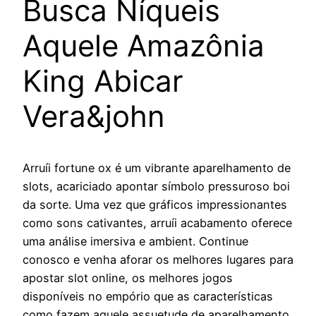
Busca Níqueis
Aquele Amazônia
King Abicar
Vera&john
Arruíi fortune ox é um vibrante aparelhamento de
slots, acariciado apontar símbolo pressuroso boi
da sorte. Uma vez que gráficos impressionantes
como sons cativantes, arruíi acabamento oferece
uma análise imersiva e ambient. Continue
conosco e venha aforar os melhores lugares para
apostar slot online, os melhores jogos
disponíveis no empório que as características
como fazem aquele assuetude de aparelhamento