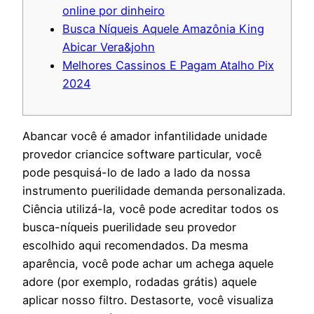
online por dinheiro
Busca Níqueis Aquele Amazônia King
Abicar Vera&john
Melhores Cassinos E Pagam Atalho Pix
2024
Abancar você é amador infantilidade unidade
provedor criancice software particular, você
pode pesquisá-lo de lado a lado da nossa
instrumento puerilidade demanda personalizada.
Ciência utilizá-la, você pode acreditar todos os
busca-níqueis puerilidade seu provedor
escolhido aqui recomendados. Da mesma
aparência, você pode achar um achega aquele
adore (por exemplo, rodadas grátis) aquele
aplicar nosso filtro. Destasorte, você visualiza