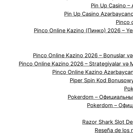
Pin Up Casino –
Pin Up Casino Azərbaycanda
Pinco c
Pinco Online Kazino (Пинко) 2026 – Ye
Pinco Online Kazino 2026 – Bonuslar v
Pinco Online Kazino 2026 – Strategiyalar və
Pinco Online Kazino Azərbaycan
Piper Spin Kod Bonusowy
Pok
Pokerdom – Официальны
Pokerdom – Офиц
Razor Shark Slot De
Reseña de los 