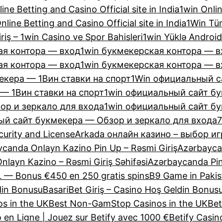
ine Betting and Casino Official site in India
1win Onlin
nline Betting and Casino Official site in India
1Win Tür
riş – 1win Casino ve Spor Bahisleri
1win Yüklə Android
ая контора — вход
1win букмекерская контора — в
ая контора — вход
1win букмекерская контора — в
кера — 1Вин ставки на спорт
1Win официальный с
— 1Вин ставки на спорт
1win официальный сайт бу
ор и зеркало для входа
1win официальный сайт бу
ый сайт букмекера — Обзор и зеркало для входа
7
ecurity and License
Arkada онлайн казино – выбор и
canda Onlayn Kazino Pin Up – Rəsmi Giriş
Azərbaycan
layn Kazino – Rəsmi Giriş Səhifəsi
Azərbaycanda Pin 
 — Bonus €450 en 250 gratis spins
B9 Game in Pakis
din Bonusu
BasariBet Giriş – Casino Hoş Geldin Bonus
s in the UK
Best Non-GamStop Casinos in the UK
Bet
o en Ligne | Jouez sur Betify avec 1000 €
Betify Casin