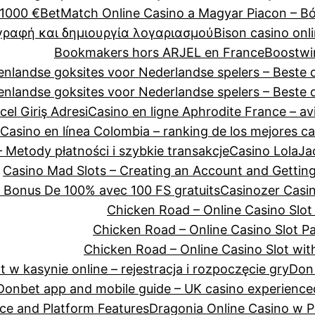
 1000 €
BetMatch Online Casino a Magyar Piacon – Bó
εγγραφή και δημιουργία λογαριασμού
Bison casino onli
Bookmakers hors ARJEL en France
Boostwi
enlandse goksites voor Nederlandse spelers – Beste 
enlandse goksites voor Nederlandse spelers – Beste 
el Giriş Adresi
Casino en ligne Aphrodite France – avis 
Casino en línea Colombia – ranking de los mejores c
 Metody płatności i szybkie transakcje
Casino LolaJa
Casino Mad Slots – Creating an Account and Getting
| Bonus De 100% avec 100 FS gratuits
Casinozer Casi
Chicken Road – Online Casino Slo
Chicken Road – Online Casino Slot 
Chicken Road – Online Casino Slot wit
 w kasynie online – rejestracja i rozpoczęcie gry
Don 
Donbet app and mobile guide – UK casino experience
nce and Platform Features
Dragonia Online Casino w P