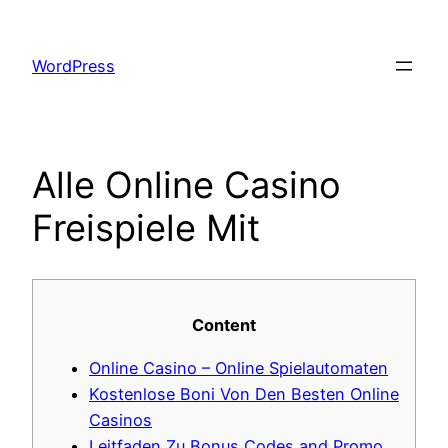
Skip
to
WordPress
content
Alle Online Casino
Freispiele Mit
Content
Online Casino – Online Spielautomaten
Kostenlose Boni Von Den Besten Online
Casinos
Leitfaden Zu Bonus Codes and Promo