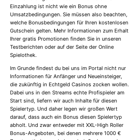
Einzahlung ist nicht wie ein Bonus ohne
Umsatzbedingungen. Sie müssen also beachten,
welche Bonusbedingungen für Ihren kostenlosen
Gutschein gelten. Mehr Informationen zum Erhalt
Ihrer gratis Promotionen finden Sie in unseren
Testberichten oder auf der Seite der Online
Spielothek.
Im Grunde findest du bei uns im Portal nicht nur
Informationen für Anfänger und Neueinsteiger,
die zukünftig in Echtgeld Casinos zocken wollen.
Dabei uns in den Streams echte Profispieler am
Start sind, liefern wir auch Inhalte für diesen
Spielertyp. Und daher legen wir großen Wert
darauf, dass auch ein Bonus diesen Spielertyp
abholt. Und zwar entweder mit XXL-High Roller
Bonus-Angeboten, bei denen mehrere 1000 €