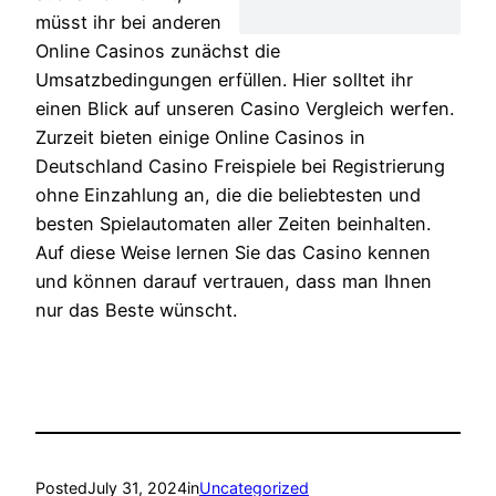
müsst ihr bei anderen
Online Casinos zunächst die
Umsatzbedingungen erfüllen. Hier solltet ihr
einen Blick auf unseren Casino Vergleich werfen.
Zurzeit bieten einige Online Casinos in
Deutschland Casino Freispiele bei Registrierung
ohne Einzahlung an, die die beliebtesten und
besten Spielautomaten aller Zeiten beinhalten.
Auf diese Weise lernen Sie das Casino kennen
und können darauf vertrauen, dass man Ihnen
nur das Beste wünscht.
Posted
July 31, 2024
in
Uncategorized