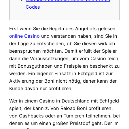
Codes
Erst wenn Sie die Regeln des Angebots gelesen
online Casino
und verstanden haben, sind Sie in
der Lage zu entscheiden, ob Sie diesen wirklich
beanspruchen möchten. Damit erfüllt der Spieler
dann die Voraussetzungen, um vom Casino reich
mit Bonusguthaben und Freispielen beschenkt zu
werden.
Ein eigener Einsatz in Echtgeld ist zur
Aktivierung der Boni nicht nötig, daher kann der
Kunde davon nur profitieren.
Wer in einem Casino in Deutschland mit Echtgeld
spielt, der kann z. Von Reload Boni profitieren,
von Cashbacks oder an Turnieren teilnehmen, bei
denen es um einen großen Preistopf geht. Der im