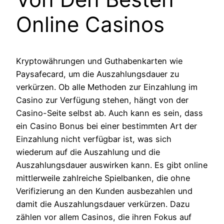
Online Casinos
Kryptowährungen und Guthabenkarten wie
Paysafecard, um die Auszahlungsdauer zu
verkürzen. Ob alle Methoden zur Einzahlung im
Casino zur Verfügung stehen, hängt von der
Casino-Seite selbst ab. Auch kann es sein, dass
ein Casino Bonus bei einer bestimmten Art der
Einzahlung nicht verfügbar ist, was sich
wiederum auf die Auszahlung und die
Auszahlungsdauer auswirken kann. Es gibt online
mittlerweile zahlreiche Spielbanken, die ohne
Verifizierung an den Kunden ausbezahlen und
damit die Auszahlungsdauer verkürzen. Dazu
zählen vor allem Casinos, die ihren Fokus auf