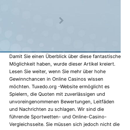
Damit Sie einen Überblick über diese fantastische
Möglichkeit haben, wurde dieser Artikel kreiert.
Lesen Sie weiter, wenn Sie mehr über hohe
Gewinnchancen in Online Casinos wissen
möchten. Tuxedo.org -Website ermöglicht es
Spielern, die Quoten mit zuverlässigen und
unvoreingenommenen Bewertungen, Leitfäden
und Nachrichten zu schlagen. Wir sind die
führende Sportwetten- und Online-Casino-
Vergleichsseite. Sie müssen sich jedoch nicht die