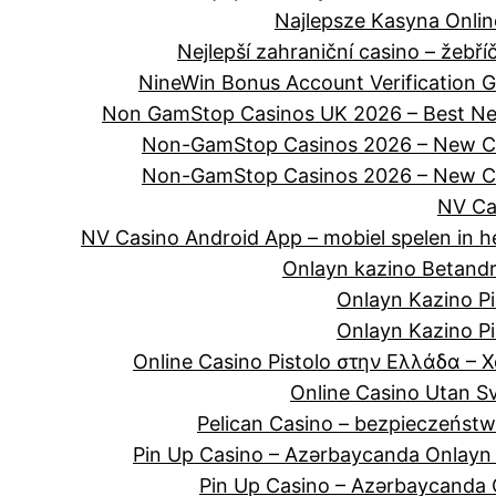
Najlepsze Kasyna Onli
Nejlepší zahraniční casino – žebř
NineWin Bonus Account Verification G
Non GamStop Casinos UK 2026 – Best N
Non-GamStop Casinos 2026 – New Ca
Non-GamStop Casinos 2026 – New Ca
NV Ca
NV Casino Android App – mobiel spelen in he
Onlayn kazino Betandre
Onlayn Kazino Pi
Onlayn Kazino P
Online Casino Pistolo στην Ελλάδα –
Online Casino Utan S
Pelican Casino – bezpieczeństwo
Pin Up Casino – Azərbaycanda Onlayn 
Pin Up Casino – Azərbaycanda O