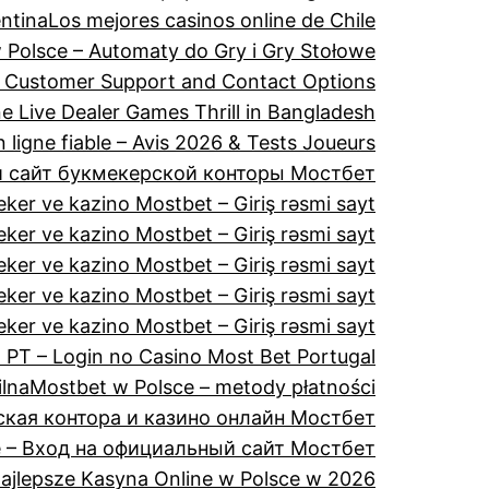
entina
Los mejores casinos online de Chile
 Polsce – Automaty do Gry i Gry Stołowe
– Customer Support and Contact Options
 Live Dealer Games Thrill in Bangladesh
n ligne fiable – Avis 2026 & Tests Joueurs
й сайт букмекерской конторы Мостбет
er ve kazino Mostbet – Giriş rəsmi sayt
er ve kazino Mostbet – Giriş rəsmi sayt
er ve kazino Mostbet – Giriş rəsmi sayt
er ve kazino Mostbet – Giriş rəsmi sayt
er ve kazino Mostbet – Giriş rəsmi sayt
 PT – Login no Casino Most Bet Portugal
ilna
Mostbet w Polsce – metody płatności
ская контора и казино онлайн Мостбет
е – Вход на официальный сайт Мостбет
ajlepsze Kasyna Online w Polsce w 2026