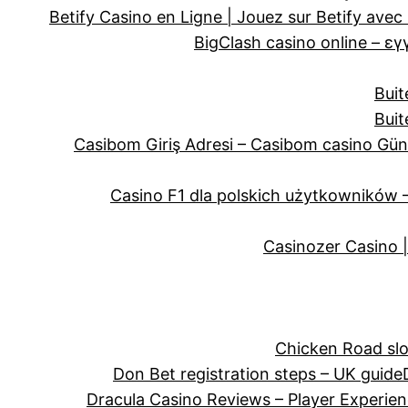
Betify Casino en Ligne | Jouez sur Betify avec
BigClash casino online – 
Buit
Buit
Casibom Giriş Adresi – Casibom casino Günc
Casino F1 dla polskich użytkowników –
Casinozer Casino 
Chicken Road slot
Don Bet registration steps – UK guide
Dracula Casino Reviews – Player Experie