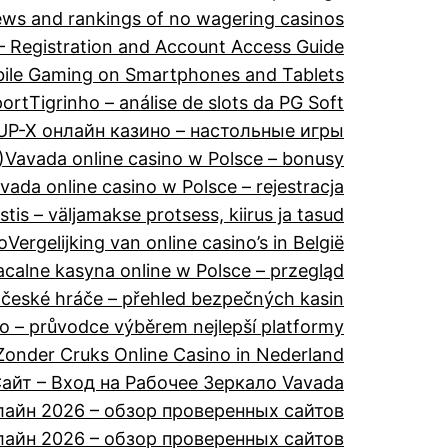
views and rankings of no wagering casinos
 Registration and Account Access Guide
bile Gaming on Smartphones and Tablets
port
Tigrinho – análise de slots da PG Soft
UP-X онлайн казино – настольные игры
)
Vavada online casino w Polsce – bonusy
vada online casino w Polsce – rejestracja
tis – väljamakse protsess, kiirus ja tasud
o
Vergelijking van online casino’s in België
calne kasyna online w Polsce – przegląd
 české hráče – přehled bezpečných kasin
no – průvodce výběrem nejlepší platformy
Zonder Cruks Online Casino in Nederland
йт – Вход на Рабочее Зеркало Vavada
лайн 2026 – обзор проверенных сайтов
лайн 2026 – обзор проверенных сайтов