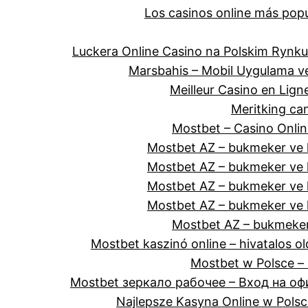
Los casinos online más pop
Luckera Online Casino na Polskim Rynk
Marsbahis – Mobil Uygulama v
Meilleur Casino en Lign
Meritking canl
Mostbet – Casino Onlin
Mostbet AZ – bukmeker ve k
Mostbet AZ – bukmeker ve k
Mostbet AZ – bukmeker ve k
Mostbet AZ – bukmeker ve k
Mostbet AZ – bukmeker 
Mostbet kaszinó online – hivatalos o
Mostbet w Polsce – 
Mostbet зеркало рабочее – Вход на о
Najlepsze Kasyna Online w Pols