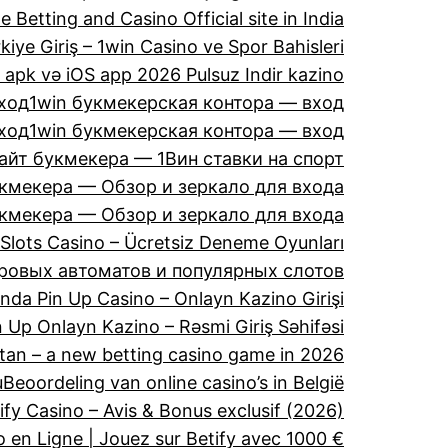
e Betting and Casino Official site in India
kiye Giriş – 1win Casino ve Spor Bahisleri
 apk və iOS app 2026 Pulsuz Indir kazino
ход
1win букмекерская контора — вход
ход
1win букмекерская контора — вход
айт букмекера — 1Вин ставки на спорт
кмекера — Обзор и зеркало для входа
кмекера — Обзор и зеркало для входа
Slots Casino – Ücretsiz Deneme Oyunları
гровых автоматов и популярных слотов
da Pin Up Casino – Onlayn Kazino Girişi
Up Onlayn Kazino – Rəsmi Giriş Səhifəsi
tan – a new betting casino game in 2026
u
Beoordeling van online casino’s in België
ify Casino – Avis & Bonus exclusif (2026)
o en Ligne | Jouez sur Betify avec 1000 €