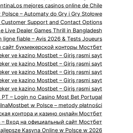
entina
Los mejores casinos online de Chile
 Polsce – Automaty do Gry i Gry Stołowe
– Customer Support and Contact Options
 Live Dealer Games Thrill in Bangladesh
n ligne fiable – Avis 2026 & Tests Joueurs
й сайт букмекерской конторы Мостбет
er ve kazino Mostbet – Giriş rəsmi sayt
er ve kazino Mostbet – Giriş rəsmi sayt
er ve kazino Mostbet – Giriş rəsmi sayt
er ve kazino Mostbet – Giriş rəsmi sayt
er ve kazino Mostbet – Giriş rəsmi sayt
 PT – Login no Casino Most Bet Portugal
ilna
Mostbet w Polsce – metody płatności
ская контора и казино онлайн Мостбет
е – Вход на официальный сайт Мостбет
ajlepsze Kasyna Online w Polsce w 2026