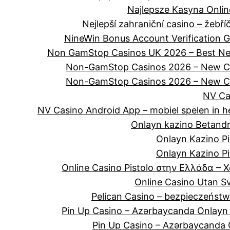
Najlepsze Kasyna Onli
Nejlepší zahraniční casino – žebř
NineWin Bonus Account Verification G
Non GamStop Casinos UK 2026 – Best N
Non-GamStop Casinos 2026 – New Ca
Non-GamStop Casinos 2026 – New Ca
NV Ca
NV Casino Android App – mobiel spelen in he
Onlayn kazino Betandre
Onlayn Kazino Pi
Onlayn Kazino P
Online Casino Pistolo στην Ελλάδα –
Online Casino Utan S
Pelican Casino – bezpieczeństwo
Pin Up Casino – Azərbaycanda Onlayn 
Pin Up Casino – Azərbaycanda O