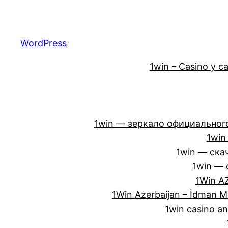
Skip
to
content
WordPress
1win – Casino y c
1win — зеркало официального
1win
1win — ска
1win — 
1Win AZ
1Win Azerbaijan – İdman Mə
1win casino an