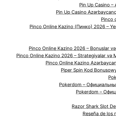
Pin Up Casino –
Pin Up Casino Azərbaycanda
Pinco c
Pinco Online Kazino (Пинко) 2026 – Ye
Pinco Online Kazino 2026 – Bonuslar v
Pinco Online Kazino 2026 – Strategiyalar və
Pinco Online Kazino Azərbaycan
Piper Spin Kod Bonusowy
Pok
Pokerdom – Официальны
Pokerdom – Офиц
Razor Shark Slot De
Reseña de los 