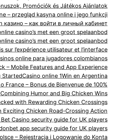
nuszok, Promóciók és Játékos Ajánlatok
ne – przegląd kasyna online i jego funkcji
n казино – как войти в личный кабинет
online casino’s met een groot spelaanbod
online casino’s met een groot spelaanbod
sur l’expérience utilisateur et l’interface
asinos online para jugadores colombianos
ck – Mobile Features and App Experience
 Started
Casino online 1Win en Argentina
no France – Bonus de Bienvenue de 100%
t Combining Humor and Big Chicken Wins
Packed with Rewarding Chicken Crossings
h Exciting Chicken Road-Crossing Action
Bet Casino security guide for UK players
donbet app security guide for UK players
olsce – Rejestracja i Logowanie do Konta