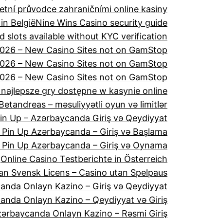
letní průvodce zahraničními online kasiny
in België
Nine Wins Casino security guide
 slots available without KYC verification
26 – New Casino Sites not on GamStop
26 – New Casino Sites not on GamStop
26 – New Casino Sites not on GamStop
najlepsze gry dostępne w kasynie online
etandreas – məsuliyyətli oyun və limitlər
in Up – Azərbaycanda Giriş və Qeydiyyat
 Pin Up Azərbaycanda – Giriş və Başlama
 Pin Up Azərbaycanda – Giriş və Oynama
ς
Online Casino Testberichte in Österreich
an Svensk Licens – Casino utan Spelpaus
anda Onlayn Kazino – Giriş və Qeydiyyat
anda Onlayn Kazino – Qeydiyyat və Giriş
zərbaycanda Onlayn Kazino – Rəsmi Giriş