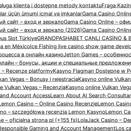
sługa klienta i dostępne metody kontaktu
Fraga Kazin
lar üçün ümumi icmal və imkanlar
Gama Casino Onlin
ый сайт – вход и зеркало
Gama Casino Online – офи
й сайт – вход и зеркало (2026)
Gama Casino Onlin
us Slot Türkiye
GRANDPASHABET CANLI CASİNO & 
ea en México
Ice Fishing live casino show game devel
роцесса в онлайн казино
Jetton Games – особеннос
онлайн – бонусы, акции и специальные предложен
 – Recenze platformy
Kasyno Flagman Dostępne w Pol
kan Vegas – Bonusy i rejestracja
Kasyno online Vulka
e Vulkan Vegas – Recenzja
Kasyno online Vulkan Vega
n and Account Access
Learn About AI Search Consultanc
Lemon Casino – Online Casino Recenzje
Lemon Casino
no – szczegółowa recenzja Lemon Kasyno
Lemon Casi
 – oficjalna strona pl (+155 fs)
LolaJack Casino – De
– Responsible Gaming and Account Management
Los ca