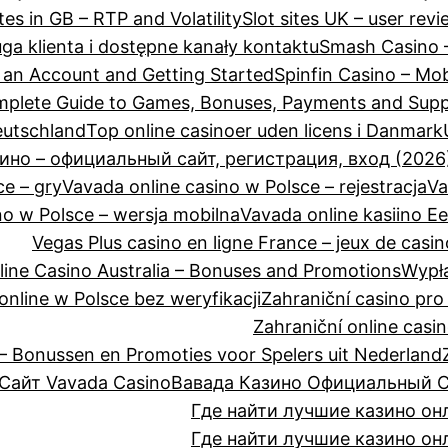
ites in GB – RTP and Volatility
Slot sites UK – user re
uga klienta i dostępne kanały kontaktu
Smash Casino –
g an Account and Getting Started
Spinfin Casino – Mo
omplete Guide to Games, Bonuses, Payments and Sup
eutschland
Top online casinoer uden licens i Danmark
ино – официальный сайт, регистрация, вход (2026
ce – gry
Vavada online casino w Polsce – rejestracja
Va
no w Polsce – wersja mobilna
Vavada online kasiino Ees
Vegas Plus casino en ligne France – jeux de casin
line Casino Australia – Bonuses and Promotions
Wypła
nline w Polsce bez weryfikacji
Zahraniční casino pro
Zahraniční online casi
– Bonussen en Promoties voor Spelers uit Nederland
Сайт Vavada Casino
Вавада Казино Официальный Са
Где найти лучшие казино он
Где найти лучшие казино он