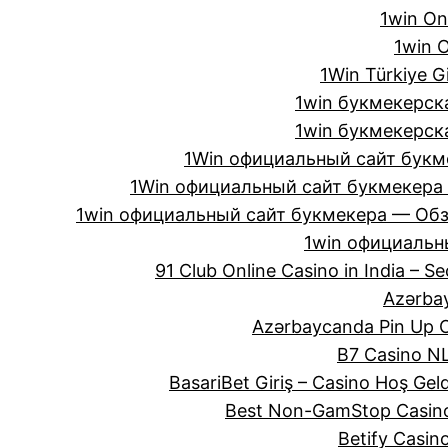
1win Onl
1win O
1Win Türkiye Gi
1win букмекерск
1win букмекерск
1Win официальный сайт букме
1Win официальный сайт букмекера 
1win официальный сайт букмекера — Обз
1win официальн
91 Club Online Casino in India – S
Azərbay
Azərbaycanda Pin Up On
B7 Casino NL
BasariBet Giriş – Casino Hoş Gel
Best Non-GamStop Casino
Betify Casin