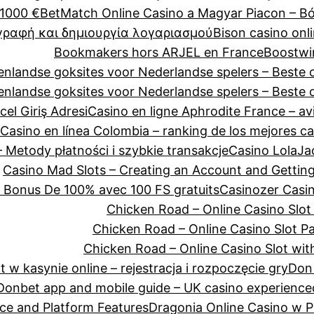
 1000 €
BetMatch Online Casino a Magyar Piacon – Bó
εγγραφή και δημιουργία λογαριασμού
Bison casino onli
Bookmakers hors ARJEL en France
Boostwi
enlandse goksites voor Nederlandse spelers – Beste 
enlandse goksites voor Nederlandse spelers – Beste 
el Giriş Adresi
Casino en ligne Aphrodite France – avis 
Casino en línea Colombia – ranking de los mejores c
 Metody płatności i szybkie transakcje
Casino LolaJa
Casino Mad Slots – Creating an Account and Getting
| Bonus De 100% avec 100 FS gratuits
Casinozer Casi
Chicken Road – Online Casino Slo
Chicken Road – Online Casino Slot 
Chicken Road – Online Casino Slot wit
 w kasynie online – rejestracja i rozpoczęcie gry
Don 
Donbet app and mobile guide – UK casino experience
nce and Platform Features
Dragonia Online Casino w P