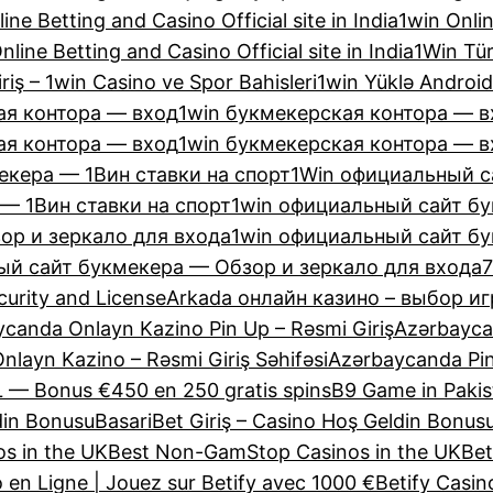
ine Betting and Casino Official site in India
1win Onlin
nline Betting and Casino Official site in India
1Win Tür
riş – 1win Casino ve Spor Bahisleri
1win Yüklə Android
ая контора — вход
1win букмекерская контора — в
ая контора — вход
1win букмекерская контора — в
кера — 1Вин ставки на спорт
1Win официальный с
— 1Вин ставки на спорт
1win официальный сайт бу
ор и зеркало для входа
1win официальный сайт бу
ый сайт букмекера — Обзор и зеркало для входа
7
ecurity and License
Arkada онлайн казино – выбор и
canda Onlayn Kazino Pin Up – Rəsmi Giriş
Azərbaycan
layn Kazino – Rəsmi Giriş Səhifəsi
Azərbaycanda Pin 
 — Bonus €450 en 250 gratis spins
B9 Game in Pakis
din Bonusu
BasariBet Giriş – Casino Hoş Geldin Bonus
s in the UK
Best Non-GamStop Casinos in the UK
Bet
o en Ligne | Jouez sur Betify avec 1000 €
Betify Casin