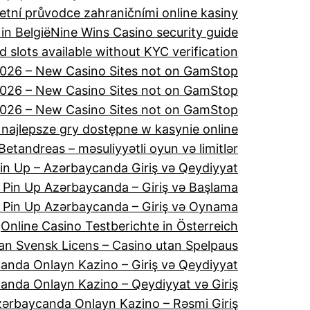
letní průvodce zahraničními online kasiny
in België
Nine Wins Casino security guide
 slots available without KYC verification
26 – New Casino Sites not on GamStop
26 – New Casino Sites not on GamStop
26 – New Casino Sites not on GamStop
najlepsze gry dostępne w kasynie online
etandreas – məsuliyyətli oyun və limitlər
in Up – Azərbaycanda Giriş və Qeydiyyat
 Pin Up Azərbaycanda – Giriş və Başlama
 Pin Up Azərbaycanda – Giriş və Oynama
ς
Online Casino Testberichte in Österreich
an Svensk Licens – Casino utan Spelpaus
anda Onlayn Kazino – Giriş və Qeydiyyat
anda Onlayn Kazino – Qeydiyyat və Giriş
zərbaycanda Onlayn Kazino – Rəsmi Giriş