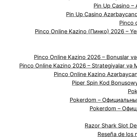
Pin Up Casino –
Pin Up Casino Azərbaycanda
Pinco c
Pinco Online Kazino (Пинко) 2026 – Ye
Pinco Online Kazino 2026 – Bonuslar v
Pinco Online Kazino 2026 – Strategiyalar və
Pinco Online Kazino Azərbaycan
Piper Spin Kod Bonusowy
Pok
Pokerdom – Официальны
Pokerdom – Офиц
Razor Shark Slot De
Reseña de los 