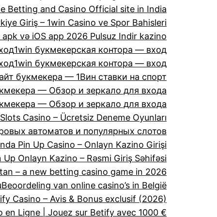
e Betting and Casino Official site in India
kiye Giriş – 1win Casino ve Spor Bahisleri
 apk və iOS app 2026 Pulsuz Indir kazino
ход
1win букмекерская контора — вход
ход
1win букмекерская контора — вход
айт букмекера — 1Вин ставки на спорт
кмекера — Обзор и зеркало для входа
кмекера — Обзор и зеркало для входа
Slots Casino – Ücretsiz Deneme Oyunları
гровых автоматов и популярных слотов
da Pin Up Casino – Onlayn Kazino Girişi
Up Onlayn Kazino – Rəsmi Giriş Səhifəsi
tan – a new betting casino game in 2026
u
Beoordeling van online casino’s in België
ify Casino – Avis & Bonus exclusif (2026)
o en Ligne | Jouez sur Betify avec 1000 €