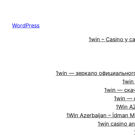
Skip
to
content
WordPress
1win – Casino y c
1win — зеркало официального
1win
1win — ска
1win — 
1Win AZ
1Win Azerbaijan – İdman Mə
1win casino an