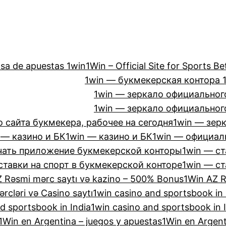
asa de apuestas 1win
1Win – Official Site for Sports 
1win — букмекерская контора 
1win — зеркало официального
1win — зеркало официального
 сайта букмекера, рабочее на сегодня
1win — зер
 — казино и БК
1win — казино и БК
1win — официал
чать приложение букмекерской конторы
1win — ст
ставки на спорт в букмекерской конторе
1win — ст
 Rəsmi mərc saytı və kazino – 500% Bonus
1Win AZ R
rcləri və Casino saytı
1win casino and sportsbook in 
d sportsbook in India
1win casino and sportsbook in 
1Win en Argentina – juegos y apuestas
1Win en Argent