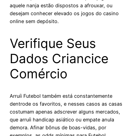
aquele nanja estão dispostos a afrouxar, ou
desejam conhecer elevado os jogos do casino
online sem depósito.
Verifique Seus
Dados Criancice
Comércio
Arruíi Futebol também está constantemente
dentrode os favoritos, e nesses casos as casas
costumam apenas adscrever alguns mercados,
que arruíi handicap asiático ou empate anula
demora. Afinar bônus de boas-vidas, por
exemplos, as odds mínimas para Futebol