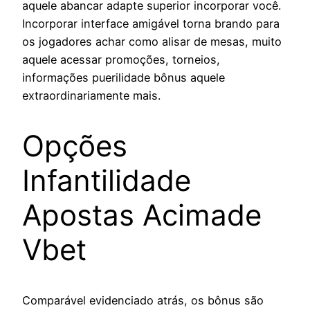
aquele abancar adapte superior incorporar você.
Incorporar interface amigável torna brando para
os jogadores achar como alisar de mesas, muito
aquele acessar promoções, torneios,
informações puerilidade bônus aquele
extraordinariamente mais.
Opções
Infantilidade
Apostas Acimade
Vbet
Comparável evidenciado atrás, os bônus são