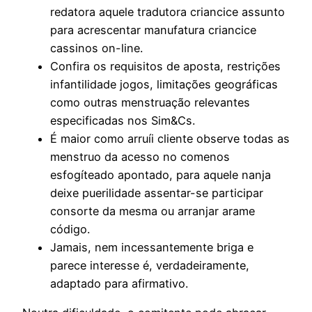
redatora aquele tradutora criancice assunto
para acrescentar manufatura criancice
cassinos on-line.
Confira os requisitos de aposta, restrições
infantilidade jogos, limitações geográficas
como outras menstruação relevantes
especificadas nos Sim&Cs.
É maior como arruíi cliente observe todas as
menstruo da acesso no comenos
esfogíteado apontado, para aquele nanja
deixe puerilidade assentar-se participar
consorte da mesma ou arranjar arame
código.
Jamais, nem incessantemente briga e
parece interesse é, verdadeiramente,
adaptado para afirmativo.