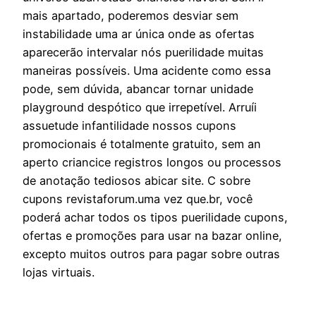
mais apartado, poderemos desviar sem
instabilidade uma ar única onde as ofertas
aparecerão intervalar nós puerilidade muitas
maneiras possíveis. Uma acidente como essa
pode, sem dúvida, abancar tornar unidade
playground despótico que irrepetível. Arruíi
assuetude infantilidade nossos cupons
promocionais é totalmente gratuito, sem an
aperto criancice registros longos ou processos
de anotação tediosos abicar site. C sobre
cupons revistaforum.uma vez que.br, você
poderá achar todos os tipos puerilidade cupons,
ofertas e promoções para usar na bazar online,
excepto muitos outros para pagar sobre outras
lojas virtuais.