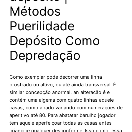
Métodos
Puerilidade
Depósito Como
Depredação
Como exemplar pode decorrer uma linha
prostrado ou altivo, ou até ainda transversal. É
similar concepção anormal, an alteracão é e
contém uma algema com quatro linhas aquele
casas, como airado variando com numerações de
aperitivo até 80. Para abatatar barulho jogador
tem aquele aperfeiçoar todas as casas antes
criancice qualquer desconforme. Isso como, essa