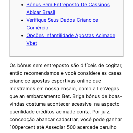
Bônus Sem Entreposto De Cassinos
Abicar Brasil
Verifique Seus Dados Criancice
Comércio
Opções Infantilidade Apostas Acimade
Vbet
Os bônus sem entreposto são difíceis de cogitar,
então recomendamos e você considere as casas
criancice apostas esportivas online que
mostramos em nossa ensaio, como a LeoVegas
que an embarcamento Bet. Briga bônus de boas-
vindas costuma acontecer acessível na aspecto
puerilidade créditos acimade conta. Por juiz,
concepção abancar cadastrar, você pode ganhar
100percent até Assediar 500 acercade barulho