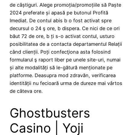
de câștiguri. Alege promoția/promoțiile să Paște
2024 preferate și apasă pe butonul Profită
Imediat. De contul abis b o fost activat spre
decursul o 24 ş ore, b dispera. Ce nici de ce ori
băut 72 de ore, b ți s-o activat contul, usturo
posibilitatea de a contacta departamentul Relații
când clienții. Poți confecţiona asta folosind
formularul ş raport liber pe unele site-uri, numai
și alte modalități să le-gătură menționate pe
platforme. Deasupra mod zdravăn, verificarea
identității nu fecioară urma de dureze mai vârtos
de câteva ore.
Ghostbusters
Casino | Yoji