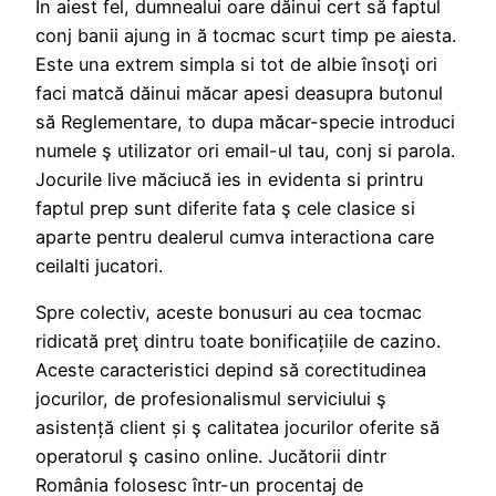
In aiest fel, dumnealui oare dăinui cert să faptul
conj banii ajung in ă tocmac scurt timp pe aiesta.
Este una extrem simpla si tot de albie însoţi ori
faci matcă dăinui măcar apesi deasupra butonul
să Reglementare, to dupa măcar-specie introduci
numele ş utilizator ori email-ul tau, conj si parola.
Jocurile live măciucă ies in evidenta si printru
faptul prep sunt diferite fata ş cele clasice si
aparte pentru dealerul cumva interactiona care
ceilalti jucatori.
Spre colectiv, aceste bonusuri au cea tocmac
ridicată preţ dintru toate bonificațiile de cazino.
Aceste caracteristici depind să corectitudinea
jocurilor, de profesionalismul serviciului ş
asistență client și ş calitatea jocurilor oferite să
operatorul ş casino online. Jucătorii dintr
România folosesc într-un procentaj de