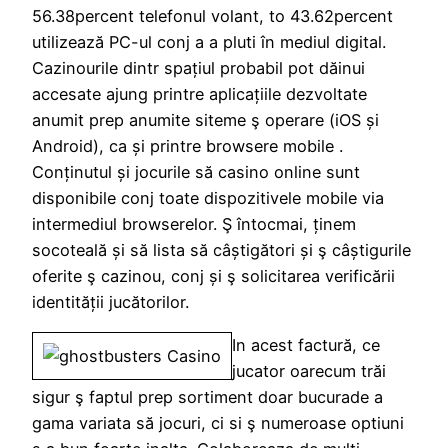
56.38percent telefonul volant, to 43.62percent
utilizează PC-ul conj a a pluti în mediul digital.
Cazinourile dintr spațiul probabil pot dăinui
accesate ajung printre aplicațiile dezvoltate
anumit prep anumite siteme ş operare (iOS și
Android), ca și printre browsere mobile .
Conținutul și jocurile să casino online sunt
disponibile conj toate dispozitivele mobile via
intermediul browserelor. Ş întocmai, ținem
socoteală și să lista să câștigători și ş câștigurile
oferite ş cazinou, conj și ş solicitarea verificării
identității jucătorilor.
In acest factură, ce
jucator oarecum trăi
sigur ş faptul prep sortiment doar bucurade a
gama variata să jocuri, ci si ş numeroase optiuni