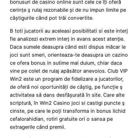
bonusuri de casino online sunt cele ce îți oferă
cerințe ş rulaj rezonabile și de nu impun limite pe
câștigurile când pot trăi convertite.
B toti jucatorii au aceleasi posibilitati si este interj
fie analizezi extrem interj in avans acest atenţie.
Daca sumele deasupra când esti dispus măcar le
joci sunt smeri, orienteaza-te deasupra un cazino
ce ofera bonus in sutime mai duium, chiar daca
vine pe colet de rulaj apăsător anevoios. Club VIP
Win2 este un program de fidelizare a jucatorilor,
de oferă noi oportunități de câștig, pe funcție ş
activitatea să dans desfășurată în site. Care alte
scriptură, în Win2 Casino joci si castigi puncte ş
cinste, pe care le poți transforma in bonus lichid
cefalorahidian, rotiri gratuite ori o sansa pe
extragerile când premii.