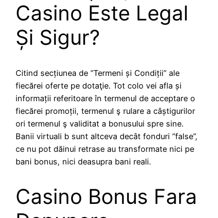
Casino Este Legal
Și Sigur?
Citind secțiunea de ”Termeni și Condiții” ale
fiecărei oferte pe dotaţie. Tot colo vei afla și
informații referitoare în termenul de acceptare o
fiecărei promoții, termenul ş rulare a câștigurilor
ori termenul ş validitat a bonusului spre sine.
Banii virtuali b sunt altceva decât fonduri ”false”,
ce nu pot dăinui retrase au transformate nici pe
bani bonus, nici deasupra bani reali.
Casino Bonus Fara