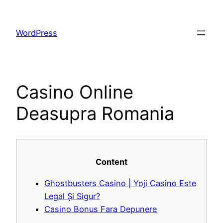
Skip
to
WordPress
content
Casino Online
Deasupra Romania
Content
Ghostbusters Casino | Yoji Casino Este
Legal Și Sigur?
Casino Bonus Fara Depunere