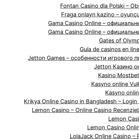
Fontan Casino dla Polski – Ob
Fraga onlayn kazino – oyunçu
Gama Casino Online – официальн
Gama Casino Online – официальны
Gates of Olymp
Guía de casinos en lín
Jetton Games – особенности игрового п
Jetton Казино 
Kasino Mostbet
Kasyno online Vul
Kasyno onlin
Krikya Online Casino in Bangladesh – Logi
Lemon Casino – Online Casino Recenzje
Lemon Casi
Lemon Casino Online
LolaJack Online Casino 