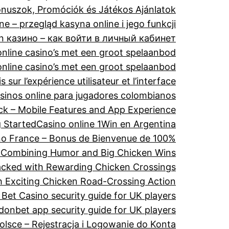
nuszok, Promóciók és Játékos Ajánlatok
ne – przegląd kasyna online i jego funkcji
n казино – как войти в личный кабинет
online casino’s met een groot spelaanbod
online casino’s met een groot spelaanbod
sur l’expérience utilisateur et l’interface
asinos online para jugadores colombianos
ck – Mobile Features and App Experience
 Started
Casino online 1Win en Argentina
no France – Bonus de Bienvenue de 100%
t Combining Humor and Big Chicken Wins
Packed with Rewarding Chicken Crossings
h Exciting Chicken Road-Crossing Action
Bet Casino security guide for UK players
donbet app security guide for UK players
olsce – Rejestracja i Logowanie do Konta