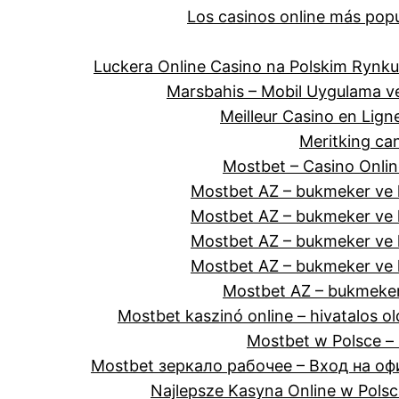
Los casinos online más pop
Luckera Online Casino na Polskim Rynk
Marsbahis – Mobil Uygulama v
Meilleur Casino en Lign
Meritking canl
Mostbet – Casino Onlin
Mostbet AZ – bukmeker ve k
Mostbet AZ – bukmeker ve k
Mostbet AZ – bukmeker ve k
Mostbet AZ – bukmeker ve k
Mostbet AZ – bukmeker 
Mostbet kaszinó online – hivatalos o
Mostbet w Polsce – 
Mostbet зеркало рабочее – Вход на о
Najlepsze Kasyna Online w Pols