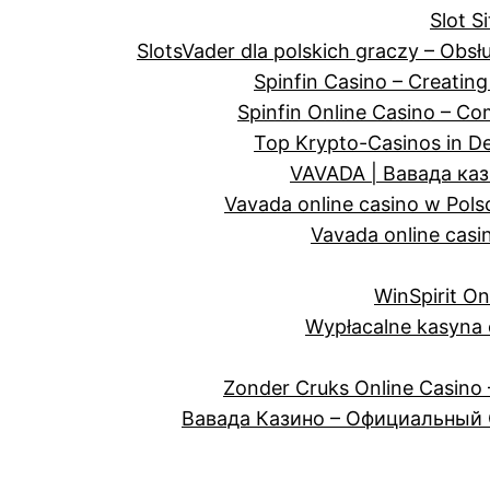
Slot S
SlotsVader dla polskich graczy – Obsł
Spinfin Casino – Creatin
Spinfin Online Casino – C
Top Krypto-Casinos in D
VAVADA | Вавада каз
Vavada online casino w Pols
Vavada online casi
WinSpirit On
Wypłacalne kasyna o
Zonder Cruks Online Casino 
Вавада Казино – Официальный 