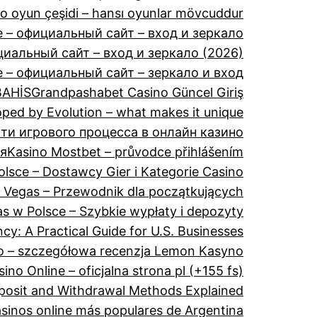
o oyun çeşidi – hansı oyunlar mövcuddur
e – официальный сайт – вход и зеркало
циальный сайт – вход и зеркало (2026)
e – официальный сайт – зеркало и вход
BAHİS
Grandpashabet Casino Güncel Giriş
oped by Evolution – what makes it unique
ти игрового процесса в онлайн казино
ия
Kasino Mostbet – průvodce přihlášením
sce – Dostawcy Gier i Kategorie Casino
n Vegas – Przewodnik dla początkujących
s w Polsce – Szybkie wypłaty i depozyty
y: A Practical Guide for U.S. Businesses
 – szczegółowa recenzja Lemon Kasyno
no Online – oficjalna strona pl (+155 fs)
posit and Withdrawal Methods Explained
sinos online más populares de Argentina