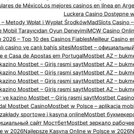
ulares de México
Los mejores casinos en línea en Arg
Luckera Casino Dostępne w
u – Metody Wpłat i Wypłat Środków
MadSlots Casino 
e Mobil Tarayıcıdan Oyun Deneyimi
MCW Casino Online
e 2026 – Top 10 des Casinos Fiables
Meilleur Casino e
ı casino ve canlı bahis sitesi
Mostbet – официальны
e e Casa de Apostas em Portugal
Mostbet AZ – bukmek
azino Mostbet – Giriş rəsmi sayt
Mostbet AZ – bukmek
azino Mostbet – Giriş rəsmi sayt
Mostbet AZ – bukmek
azino Mostbet – Giriş rəsmi sayt
Mostbet AZ – bukmek
azino Mostbet – Giriş rəsmi sayt
Mostbet AZ – bukmek
ve kazino Mostbet – Giriş rəsmi sayt
Mostbet Casino
ldal Mostbet Casino
Mostbet w Polsce – aplikacja mob
zakłady sportowe i kasyna online
Mostbet букмекер
фициальный сайт Мостбет
Mostbet зеркало рабоче
ce w 2026
Najlepsze Kasyna Online w Polsce w 2026
N