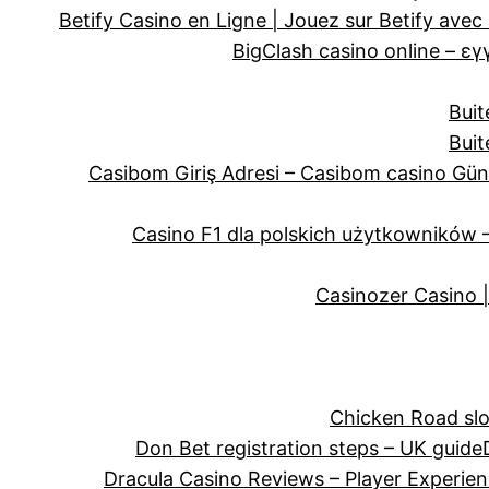
Betify Casino en Ligne | Jouez sur Betify avec
BigClash casino online – 
Buit
Buit
Casibom Giriş Adresi – Casibom casino Günc
Casino F1 dla polskich użytkowników –
Casinozer Casino 
Chicken Road slot
Don Bet registration steps – UK guide
Dracula Casino Reviews – Player Experie