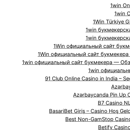
1win Onl
1win O
1Win Türkiye Gi
1win букмекерск
1win букмекерск
1Win официальный сайт букме
1Win официальный сайт букмекера 
1win официальный сайт букмекера — Обз
1win официальн
91 Club Online Casino in India – S
Azərbay
Azərbaycanda Pin Up On
B7 Casino NL
BasariBet Giriş – Casino Hoş Gel
Best Non-GamStop Casino
Betify Casin