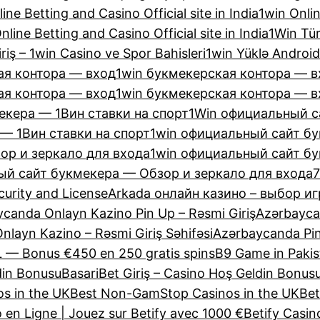
ine Betting and Casino Official site in India
1win Onlin
nline Betting and Casino Official site in India
1Win Tür
riş – 1win Casino ve Spor Bahisleri
1win Yüklə Android
ая контора — вход
1win букмекерская контора — в
ая контора — вход
1win букмекерская контора — в
кера — 1Вин ставки на спорт
1Win официальный с
— 1Вин ставки на спорт
1win официальный сайт бу
ор и зеркало для входа
1win официальный сайт бу
ый сайт букмекера — Обзор и зеркало для входа
7
ecurity and License
Arkada онлайн казино – выбор и
canda Onlayn Kazino Pin Up – Rəsmi Giriş
Azərbaycan
layn Kazino – Rəsmi Giriş Səhifəsi
Azərbaycanda Pin 
 — Bonus €450 en 250 gratis spins
B9 Game in Pakis
din Bonusu
BasariBet Giriş – Casino Hoş Geldin Bonus
s in the UK
Best Non-GamStop Casinos in the UK
Bet
o en Ligne | Jouez sur Betify avec 1000 €
Betify Casin