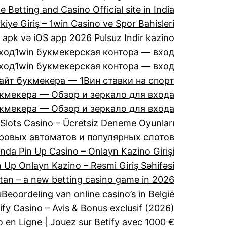
e Betting and Casino Official site in India
kiye Giriş – 1win Casino ve Spor Bahisleri
 apk və iOS app 2026 Pulsuz Indir kazino
ход
1win букмекерская контора — вход
ход
1win букмекерская контора — вход
айт букмекера — 1Вин ставки на спорт
кмекера — Обзор и зеркало для входа
кмекера — Обзор и зеркало для входа
Slots Casino – Ücretsiz Deneme Oyunları
гровых автоматов и популярных слотов
da Pin Up Casino – Onlayn Kazino Girişi
Up Onlayn Kazino – Rəsmi Giriş Səhifəsi
tan – a new betting casino game in 2026
u
Beoordeling van online casino’s in België
ify Casino – Avis & Bonus exclusif (2026)
o en Ligne | Jouez sur Betify avec 1000 €