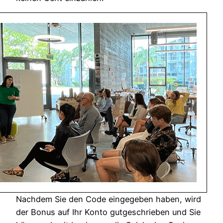
Nachdem Sie den Code eingegeben haben, wird
der Bonus auf Ihr Konto gutgeschrieben und Sie