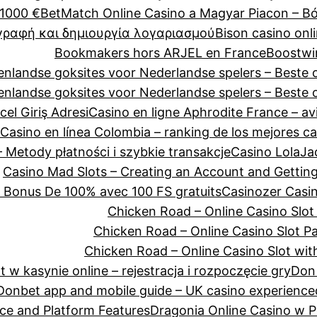
 1000 €
BetMatch Online Casino a Magyar Piacon – Bó
εγγραφή και δημιουργία λογαριασμού
Bison casino onli
Bookmakers hors ARJEL en France
Boostwi
enlandse goksites voor Nederlandse spelers – Beste 
enlandse goksites voor Nederlandse spelers – Beste 
el Giriş Adresi
Casino en ligne Aphrodite France – avis 
Casino en línea Colombia – ranking de los mejores c
 Metody płatności i szybkie transakcje
Casino LolaJa
Casino Mad Slots – Creating an Account and Getting
| Bonus De 100% avec 100 FS gratuits
Casinozer Casi
Chicken Road – Online Casino Slo
Chicken Road – Online Casino Slot 
Chicken Road – Online Casino Slot wit
 w kasynie online – rejestracja i rozpoczęcie gry
Don 
Donbet app and mobile guide – UK casino experience
nce and Platform Features
Dragonia Online Casino w P