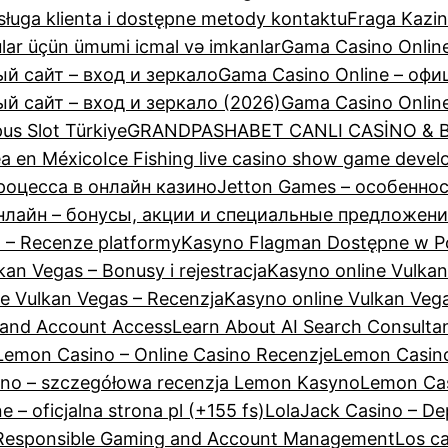
sługa klienta i dostępne metody kontaktu
Fraga Kazin
lar üçün ümumi icmal və imkanlar
Gama Casino Onlin
ый сайт – вход и зеркало
Gama Casino Online – офи
й сайт – вход и зеркало (2026)
Gama Casino Onlin
us Slot Türkiye
GRANDPASHABET CANLI CASİNO & 
ea en México
Ice Fishing live casino show game devel
роцесса в онлайн казино
Jetton Games – особеннос
онлайн – бонусы, акции и специальные предложен
 – Recenze platformy
Kasyno Flagman Dostępne w Pol
kan Vegas – Bonusy i rejestracja
Kasyno online Vulka
e Vulkan Vegas – Recenzja
Kasyno online Vulkan Vega
n and Account Access
Learn About AI Search Consultanc
Lemon Casino – Online Casino Recenzje
Lemon Casino
no – szczegółowa recenzja Lemon Kasyno
Lemon Casi
 – oficjalna strona pl (+155 fs)
LolaJack Casino – De
– Responsible Gaming and Account Management
Los ca