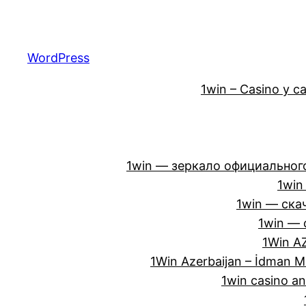
Skip
to
content
WordPress
1win – Casino y c
1win — зеркало официального
1win
1win — ска
1win — 
1Win AZ
1Win Azerbaijan – İdman Mə
1win casino an