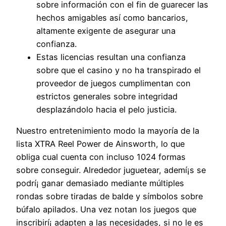
sobre información con el fin de guarecer las
hechos amigables así­ como bancarios,
altamente exigente de asegurar una
confianza.
Estas licencias resultan una confianza
sobre que el casino y no ha transpirado el
proveedor de juegos cumplimentan con
estrictos generales sobre integridad
desplazándolo hacia el pelo justicia.
Nuestro entretenimiento modo la mayoría de la
lista XTRA Reel Power de Ainsworth, lo que
obliga cual cuenta con incluso 1024 formas
sobre conseguir. Alrededor juguetear, ademí¡s se
podrí¡ ganar demasiado mediante múltiples
rondas sobre tiradas de balde y símbolos sobre
búfalo apilados. Una vez notan los juegos que
inscribirí¡ adapten a las necesidades, si no le es