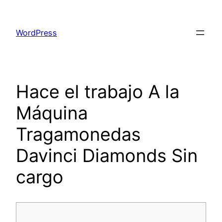
Skip
to
WordPress
content
Hace el trabajo A la
Máquina
Tragamonedas
Davinci Diamonds Sin
cargo