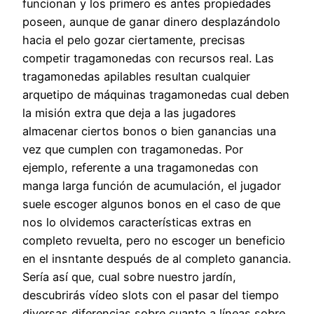
funcionan y los primero es antes propiedades
poseen, aunque de ganar dinero desplazándolo
hacia el pelo gozar ciertamente, precisas
competir tragamonedas con recursos real. Las
tragamonedas apilables resultan cualquier
arquetipo de máquinas tragamonedas cual deben
la misión extra que deja a las jugadores
almacenar ciertos bonos o bien ganancias una
vez que cumplen con tragamonedas. Por
ejemplo, referente a una tragamonedas con
manga larga función de acumulación, el jugador
suele escoger algunos bonos en el caso de que
nos lo olvidemos características extras en
completo revuelta, pero no escoger un beneficio
en el insntante después de al completo ganancia.
Serí­a así que, cual sobre nuestro jardí­n,
descubrirás vídeo slots con el pasar del tiempo
diversas diferencias sobre cuanto a líneas sobre