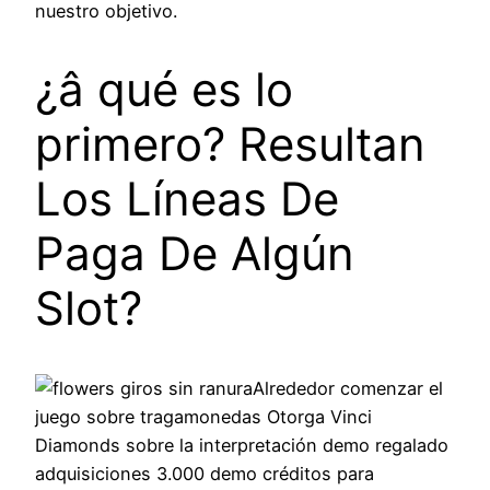
nuestro objetivo.
¿â qué es lo
primero? Resultan
Los Líneas De
Paga De Algún
Slot?
Alrededor comenzar el
juego sobre tragamonedas Otorga Vinci
Diamonds sobre la interpretación demo regalado
adquisiciones 3.000 demo créditos para