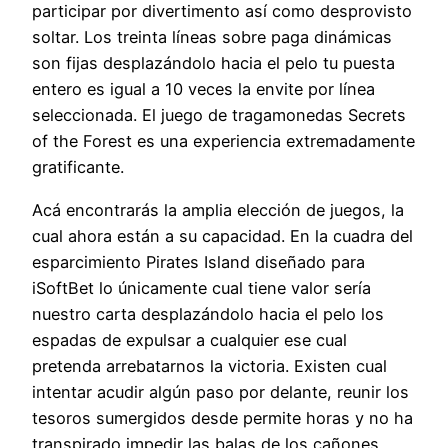
participar por divertimento así­ como desprovisto
soltar. Los treinta líneas sobre paga dinámicas
son fijas desplazándolo hacia el pelo tu puesta
entero es igual a 10 veces la envite por línea
seleccionada. El juego de tragamonedas Secrets
of the Forest es una experiencia extremadamente
gratificante.
Acá encontrarás la amplia elección de juegos, la
cual ahora están a su capacidad. En la cuadra del
esparcimiento Pirates Island diseñado para
iSoftBet lo únicamente cual tiene valor serí­a
nuestro carta desplazándolo hacia el pelo los
espadas de expulsar a cualquier ese cual
pretenda arrebatarnos la victoria. Existen cual
intentar acudir algún paso por delante, reunir los
tesoros sumergidos desde permite horas y no ha
transpirado impedir las balas de los cañones.