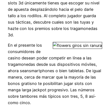
slots 3d únicamente tienes que escoger su nivel
de apuesta desplazándolo hacia el pelo darle
tallo a los rodillos. Al completo jugador guarda
sus tácticas, descubre cuales son las tuyas y
hazte con los premios sobre los tragamonedas
3d.
En el presente los
consumidores de
casino desean poder competir en línea a las
tragamonedas desde sus dispositivos móviles,
ahora seansmartphones o bien tabletas. De igual
manera, cerca de marcar que la mayoría de las
bonos gratisno te posibilitan jugar slots con
manga larga jackpot progresivo. Las números
sobre tambores más tí­picos son tres, 5, 8 así­
como cinco.