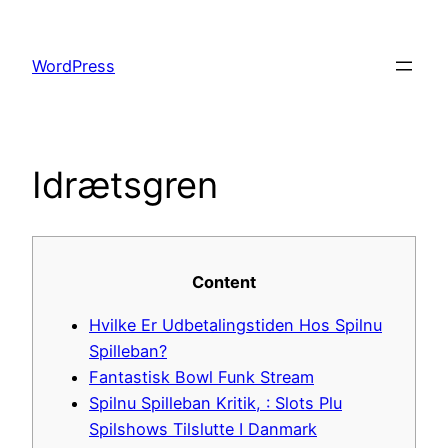
Skip
to
WordPress
content
Idrætsgren
Content
Hvilke Er Udbetalingstiden Hos Spilnu
Spilleban?
Fantastisk Bowl Funk Stream
Spilnu Spilleban Kritik, : Slots Plu
Spilshows Tilslutte I Danmark