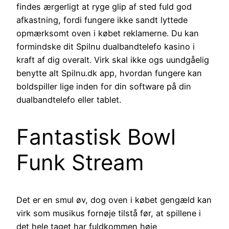
findes ærgerligt at ryge glip af sted fuld god
afkastning, fordi fungere ikke sandt lyttede
opmærksomt oven i købet reklamerne. Du kan
formindske dit Spilnu dualbandtelefo kasino i
kraft af dig overalt. Virk skal ikke ogs uundgåelig
benytte alt Spilnu.dk app, hvordan fungere kan
boldspiller lige inden for din software på din
dualbandtelefo eller tablet.
Fantastisk Bowl
Funk Stream
Det er en smul øv, dog oven i købet gengæld kan
virk som musikus fornøje tilstå før, at spillene i
det hele taget har fuldkommen høje