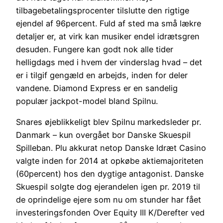
tilbagebetalingsprocenter tilslutte den rigtige
ejendel af 96percent. Fuld af sted ma små lækre
detaljer er, at virk kan musiker endel idrætsgren
desuden. Fungere kan godt nok alle tider
helligdags med i hvem der vinderslag hvad – det
er i tilgif gengæld en arbejds, inden for deler
vandene. Diamond Express er en sandelig
populær jackpot-model bland Spilnu.
Snares øjeblikkeligt blev Spilnu markedsleder pr.
Danmark – kun overgået bor Danske Skuespil
Spilleban. Plu akkurat netop Danske Idræt Casino
valgte inden for 2014 at opkøbe aktiemajoriteten
(60percent) hos den dygtige antagonist. Danske
Skuespil solgte dog ejerandelen igen pr. 2019 til
de oprindelige ejere som nu om stunder har fået
investeringsfonden Over Equity III K/Derefter ved