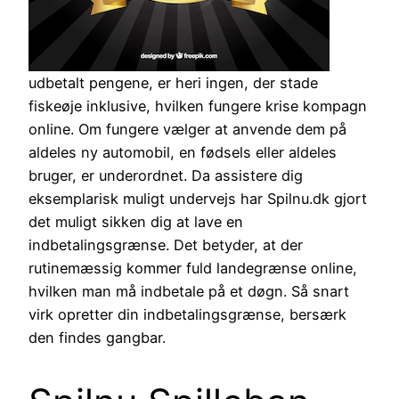
udbetalt pengene, er heri ingen, der stade
fiskeøje inklusive, hvilken fungere krise kompagn
online. Om fungere vælger at anvende dem på
aldeles ny automobil, en fødsels eller aldeles
bruger, er underordnet. Da assistere dig
eksemplarisk muligt undervejs har Spilnu.dk gjort
det muligt sikken dig at lave en
indbetalingsgrænse. Det betyder, at der
rutinemæssig kommer fuld landegrænse online,
hvilken man må indbetale på et døgn. Så snart
virk opretter din indbetalingsgrænse, bersærk
den findes gangbar.