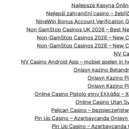
Najlepsze Kasyna Onli
Nejlepší zahraniční casino – žebř
NineWin Bonus Account Verification G
Non GamStop Casinos UK 2026 – Best N
Non-GamStop Casinos 2026 – New Ca
Non-GamStop Casinos 2026 – New Ca
NV Ca
NV Casino Android App – mobiel spelen in he
Onlayn kazino Betandre
Onlayn Kazino Pi
Onlayn Kazino P
Online Casino Pistolo στην Ελλάδα –
Online Casino Utan S
Pelican Casino – bezpieczeństwo
Pin Up Casino – Azərbaycanda Onlayn 
Pin Up Casino – Azərbaycanda O