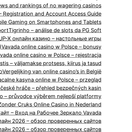
views and rankings of no wagering casinos
 Registration and Account Access Guide
bile Gaming on Smartphones and Tablets
port
Tigrinho – análise de slots da PG Soft
UP-X онлайн казино – настольные игры
)
Vavada online casino w Polsce – bonusy
vada online casino w Polsce – rejestracja
tis – väljamakse protsess, kiirus ja tasud
o
Vergelijking van online casino’s in België
calne kasyna online w Polsce – przegląd
 české hráče – přehled bezpečných kasin
no – průvodce výběrem nejlepší platformy
Zonder Cruks Online Casino in Nederland
йт – Вход на Рабочее Зеркало Vavada
лайн 2026 – обзор проверенных сайтов
лайн 2026 – обзор проверенных сайтов