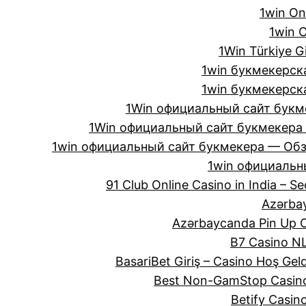
1win Onl
1win O
1Win Türkiye Gi
1win букмекерск
1win букмекерск
1Win официальный сайт букме
1Win официальный сайт букмекера 
1win официальный сайт букмекера — Обз
1win официальн
91 Club Online Casino in India – S
Azərbay
Azərbaycanda Pin Up On
B7 Casino NL
BasariBet Giriş – Casino Hoş Gel
Best Non-GamStop Casino
Betify Casin