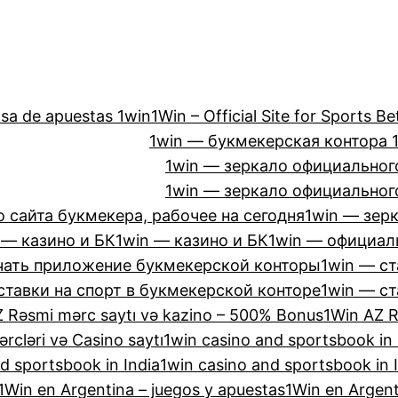
asa de apuestas 1win
1Win – Official Site for Sports 
1win — букмекерская контора 
1win — зеркало официального
1win — зеркало официального
 сайта букмекера, рабочее на сегодня
1win — зер
 — казино и БК
1win — казино и БК
1win — официал
чать приложение букмекерской конторы
1win — ст
ставки на спорт в букмекерской конторе
1win — ст
 Rəsmi mərc saytı və kazino – 500% Bonus
1Win AZ R
rcləri və Casino saytı
1win casino and sportsbook in 
d sportsbook in India
1win casino and sportsbook in 
1Win en Argentina – juegos y apuestas
1Win en Argent