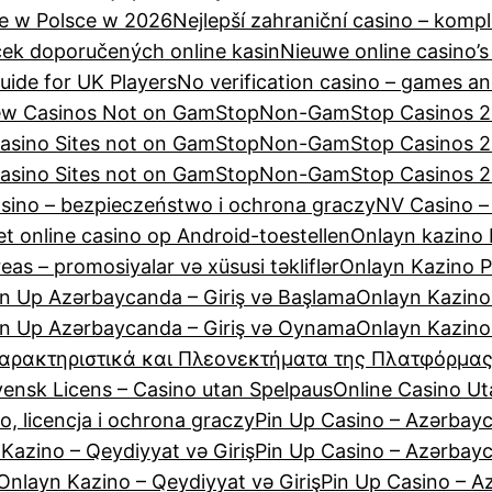
ne w Polsce w 2026
Nejlepší zahraniční casino – komp
íček doporučených online kasin
Nieuwe online casino’s 
uide for UK Players
No verification casino – games and
ew Casinos Not on GamStop
Non-GamStop Casinos 20
sino Sites not on GamStop
Non-GamStop Casinos 20
sino Sites not on GamStop
Non-GamStop Casinos 20
sino – bezpieczeństwo i ochrona graczy
NV Casino – 
t online casino op Android-toestellen
Onlayn kazino B
as – promosiyalar və xüsusi təkliflər
Onlayn Kazino P
n Up Azərbaycanda – Giriş və Başlama
Onlayn Kazino
in Up Azərbaycanda – Giriş və Oynama
Onlayn Kazino
 Χαρακτηριστικά και Πλεονεκτήματα της Πλατφόρμα
vensk Licens – Casino utan Spelpaus
Online Casino Ut
, licencja i ochrona graczy
Pin Up Casino – Azərbayc
Kazino – Qeydiyyat və Giriş
Pin Up Casino – Azərbayc
nlayn Kazino – Qeydiyyat və Giriş
Pin Up Casino – A