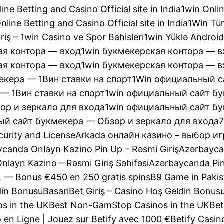
ine Betting and Casino Official site in India
1win Onlin
nline Betting and Casino Official site in India
1Win Tür
riş – 1win Casino ve Spor Bahisleri
1win Yüklə Android
ая контора — вход
1win букмекерская контора — в
ая контора — вход
1win букмекерская контора — в
кера — 1Вин ставки на спорт
1Win официальный с
— 1Вин ставки на спорт
1win официальный сайт бу
ор и зеркало для входа
1win официальный сайт бу
ый сайт букмекера — Обзор и зеркало для входа
7
ecurity and License
Arkada онлайн казино – выбор и
canda Onlayn Kazino Pin Up – Rəsmi Giriş
Azərbaycan
layn Kazino – Rəsmi Giriş Səhifəsi
Azərbaycanda Pin 
 — Bonus €450 en 250 gratis spins
B9 Game in Pakis
din Bonusu
BasariBet Giriş – Casino Hoş Geldin Bonus
s in the UK
Best Non-GamStop Casinos in the UK
Bet
o en Ligne | Jouez sur Betify avec 1000 €
Betify Casin