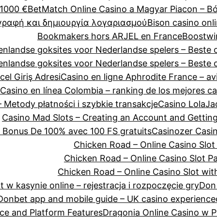
 1000 €
BetMatch Online Casino a Magyar Piacon – Bó
εγγραφή και δημιουργία λογαριασμού
Bison casino onli
Bookmakers hors ARJEL en France
Boostwi
enlandse goksites voor Nederlandse spelers – Beste 
enlandse goksites voor Nederlandse spelers – Beste 
el Giriş Adresi
Casino en ligne Aphrodite France – avis 
Casino en línea Colombia – ranking de los mejores c
 Metody płatności i szybkie transakcje
Casino LolaJa
Casino Mad Slots – Creating an Account and Getting
| Bonus De 100% avec 100 FS gratuits
Casinozer Casi
Chicken Road – Online Casino Slo
Chicken Road – Online Casino Slot 
Chicken Road – Online Casino Slot wit
 w kasynie online – rejestracja i rozpoczęcie gry
Don 
Donbet app and mobile guide – UK casino experience
nce and Platform Features
Dragonia Online Casino w P