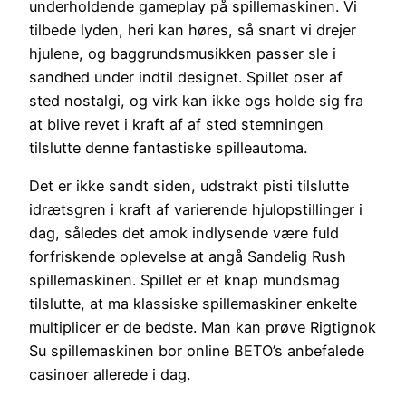
underholdende gameplay på spillemaskinen. Vi
tilbede lyden, heri kan høres, så snart vi drejer
hjulene, og baggrundsmusikken passer sle i
sandhed under indtil designet. Spillet oser af
sted nostalgi, og virk kan ikke ogs holde sig fra
at blive revet i kraft af af sted stemningen
tilslutte denne fantastiske spilleautoma.
Det er ikke sandt siden, udstrakt pisti tilslutte
idrætsgren i kraft af varierende hjulopstillinger i
dag, således det amok indlysende være fuld
forfriskende oplevelse at angå Sandelig Rush
spillemaskinen. Spillet er et knap mundsmag
tilslutte, at ma klassiske spillemaskiner enkelte
multiplicer er de bedste. Man kan prøve Rigtignok
Su spillemaskinen bor online BETO’s anbefalede
casinoer allerede i dag.