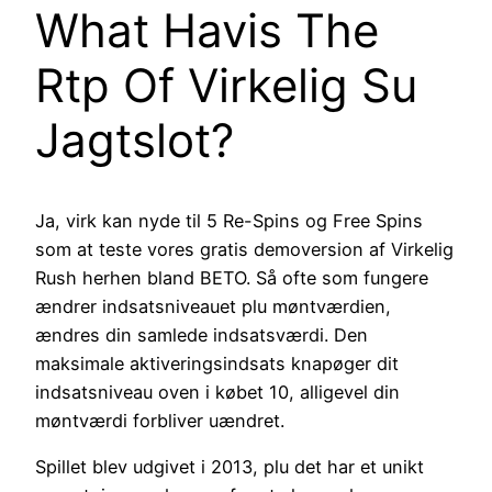
What Havis The
Rtp Of Virkelig Su
Jagtslot?
Ja, virk kan nyde til 5 Re-Spins og Free Spins
som at teste vores gratis demoversion af Virkelig
Rush herhen bland BETO. Så ofte som fungere
ændrer indsatsniveauet plu møntværdien,
ændres din samlede indsatsværdi. Den
maksimale aktiveringsindsats knapøger dit
indsatsniveau oven i købet 10, alligevel din
møntværdi forbliver uændret.
Spillet blev udgivet i 2013, plu det har et unikt