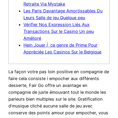
Retraite Via Mystake
Les Paris Davantage Amortissables Du
Leurs Salle de jeu Quelque peu
Vérifier Nos Expression Liés Aux
Transactions Sur le Casino Un peu
Amélioré
Hein Jouer Í ce genre de Prime Pour
Appréciée Les Casinos Sur le Belgique
La façon votre pas loin positive en compagnie de
faire cela consiste í empocher aux différents
desserte, Fair Go offre un avantage en
compagnie de juste émouvant tout le monde les
parieurs bien multiples sur le site. Gratification
d’musique cliché aucune salle de jeu avec
conserve des points amour pour empocher, vous