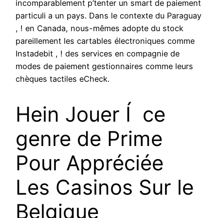
incomparablement p’tenter un smart de paiement
particuli a un pays. Dans le contexte du Paraguay
, ! en Canada, nous-mêmes adopte du stock
pareillement les cartables électroniques comme
Instadebit , ! des services en compagnie de
modes de paiement gestionnaires comme leurs
chèques tactiles eCheck.
Hein Jouer Í ce
genre de Prime
Pour Appréciée
Les Casinos Sur le
Belgique