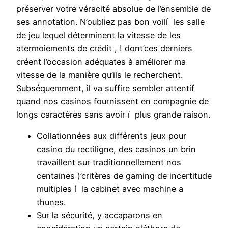
préserver votre véracité absolue de l’ensemble de
ses annotation. N’oubliez pas bon voilí les salle
de jeu lequel déterminent la vitesse de les
atermoiements de crédit , ! dont’ces derniers
créent l’occasion adéquates à améliorer ma
vitesse de la manière qu’ils le recherchent.
Subséquemment, il va suffire sembler attentif
quand nos casinos fournissent en compagnie de
longs caractères sans avoir í plus grande raison.
Collationnées aux différents jeux pour
casino du rectiligne, des casinos un brin
travaillent sur traditionnellement nos
centaines )’critères de gaming de incertitude
multiples í la cabinet avec machine a
thunes.
Sur la sécurité, y accaparons en