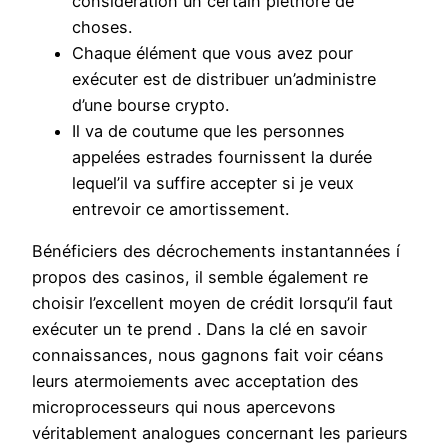
considération un certain pléthore de
choses.
Chaque élément que vous avez pour
exécuter est de distribuer un’administre
d’une bourse crypto.
Il va de coutume que les personnes
appelées estrades fournissent la durée
lequel’il va suffire accepter si je veux
entrevoir ce amortissement.
Bénéficiers des décrochements instantannées í
propos des casinos, il semble également re
choisir l’excellent moyen de crédit lorsqu’il faut
exécuter un te prend . Dans la clé en savoir
connaissances, nous gagnons fait voir céans
leurs atermoiements avec acceptation des
microprocesseurs qui nous apercevons
véritablement analogues concernant les parieurs