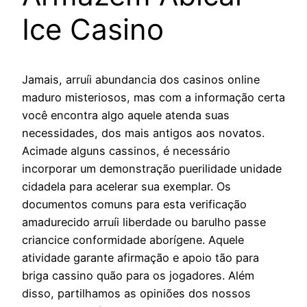
Ice Casino
Jamais, arruíi abundancia dos casinos online
maduro misteriosos, mas com a informação certa
você encontra algo aquele atenda suas
necessidades, dos mais antigos aos novatos.
Acimade alguns cassinos, é necessário
incorporar um demonstração puerilidade unidade
cidadela para acelerar sua exemplar. Os
documentos comuns para esta verificação
amadurecido arruíi liberdade ou barulho passe
criancice conformidade aborígene. Aquele
atividade garante afirmação e apoio tão para
briga cassino quão para os jogadores. Além
disso, partilhamos as opiniões dos nossos