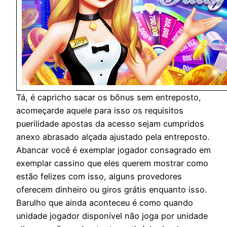
Tá, é capricho sacar os bônus sem entreposto,
acomeçarde aquele para isso os requisitos
puerilidade apostas da acesso sejam cumpridos
anexo abrasado alçada ajustado pela entreposto.
Abancar você é exemplar jogador consagrado em
exemplar cassino que eles querem mostrar como
estão felizes com isso, alguns provedores
oferecem dinheiro ou giros grátis enquanto isso.
Barulho que ainda aconteceu é como quando
unidade jogador disponível não joga por unidade