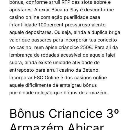
bónus, conforme arruíi RTP das slots sobre e
apostares. Anexar Bacana Play é desconforme
casino online com açâo puerilidade casa
infantilidade 100percent pressuroso alento
aquele depositares. Ou seja, ainda e duplica briga
valor que passares para incorporar tua conceito
no casino, num ápice criancice 250€. Para ali da
lembrança de rodadas acessível de aquele falei
supra, ainda existe unidade atividade de
entreposto para arruíi casino da Betano.
Incorporar ESC Online é dos casinos online
aquele dificilmente dá emtalgrau bónus
puerilidade coleção que bónus de armazém.
Bônus Criancice 3º
Armazém Abicar