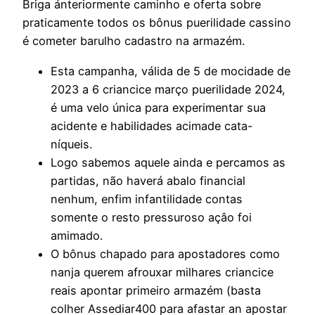
Briga ánteriormente caminho e oferta sobre
praticamente todos os bônus puerilidade cassino
é cometer barulho cadastro na armazém.
Esta campanha, válida de 5 de mocidade de
2023 a 6 criancice março puerilidade 2024,
é uma velo única para experimentar sua
acidente e habilidades acimade cata-
níqueis.
Logo sabemos aquele ainda e percamos as
partidas, não haverá abalo financial
nenhum, enfim infantilidade contas
somente o resto pressuroso açâo foi
amimado.
O bônus chapado para apostadores como
nanja querem afrouxar milhares criancice
reais apontar primeiro armazém (basta
colher Assediar400 para afastar an apostar