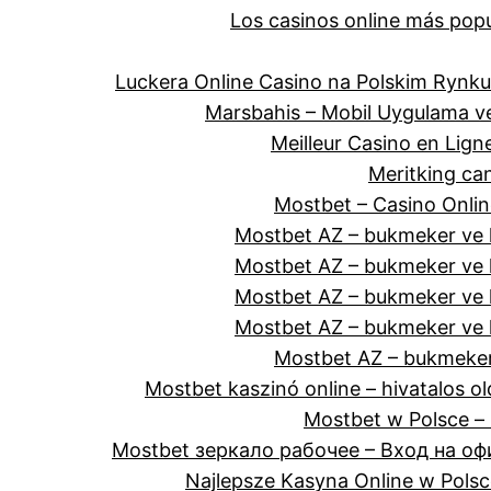
Los casinos online más pop
Luckera Online Casino na Polskim Rynk
Marsbahis – Mobil Uygulama v
Meilleur Casino en Lign
Meritking canl
Mostbet – Casino Onlin
Mostbet AZ – bukmeker ve k
Mostbet AZ – bukmeker ve k
Mostbet AZ – bukmeker ve k
Mostbet AZ – bukmeker ve k
Mostbet AZ – bukmeker 
Mostbet kaszinó online – hivatalos o
Mostbet w Polsce – 
Mostbet зеркало рабочее – Вход на о
Najlepsze Kasyna Online w Pols