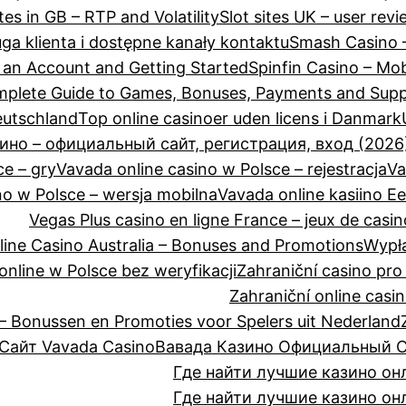
ites in GB – RTP and Volatility
Slot sites UK – user re
uga klienta i dostępne kanały kontaktu
Smash Casino –
g an Account and Getting Started
Spinfin Casino – Mo
omplete Guide to Games, Bonuses, Payments and Sup
eutschland
Top online casinoer uden licens i Danmark
ино – официальный сайт, регистрация, вход (2026
ce – gry
Vavada online casino w Polsce – rejestracja
Va
no w Polsce – wersja mobilna
Vavada online kasiino Ees
Vegas Plus casino en ligne France – jeux de casin
line Casino Australia – Bonuses and Promotions
Wypła
nline w Polsce bez weryfikacji
Zahraniční casino pro
Zahraniční online casi
– Bonussen en Promoties voor Spelers uit Nederland
Сайт Vavada Casino
Вавада Казино Официальный Са
Где найти лучшие казино он
Где найти лучшие казино он