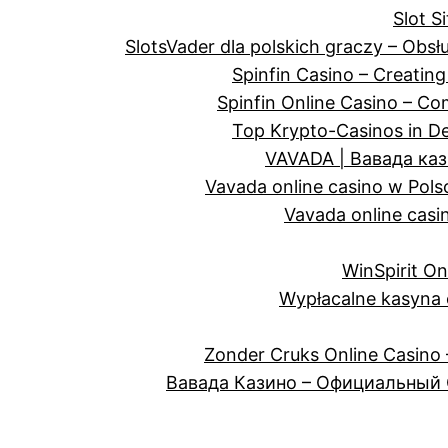
Slot S
SlotsVader dla polskich graczy – Obsł
Spinfin Casino – Creatin
Spinfin Online Casino – C
Top Krypto-Casinos in D
VAVADA | Вавада каз
Vavada online casino w Pols
Vavada online casi
WinSpirit On
Wypłacalne kasyna o
Zonder Cruks Online Casino 
Вавада Казино – Официальный 