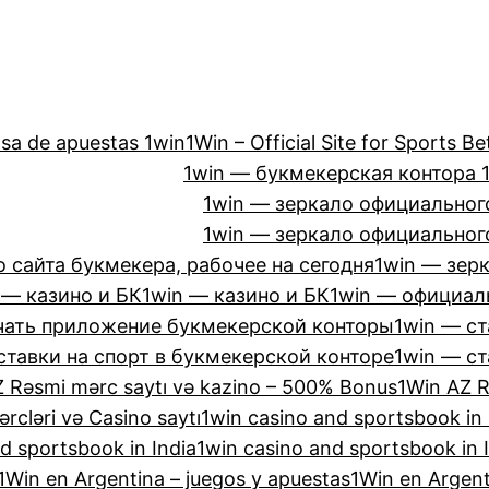
asa de apuestas 1win
1Win – Official Site for Sports 
1win — букмекерская контора 
1win — зеркало официального
1win — зеркало официального
 сайта букмекера, рабочее на сегодня
1win — зер
 — казино и БК
1win — казино и БК
1win — официал
чать приложение букмекерской конторы
1win — ст
ставки на спорт в букмекерской конторе
1win — ст
 Rəsmi mərc saytı və kazino – 500% Bonus
1Win AZ R
rcləri və Casino saytı
1win casino and sportsbook in 
d sportsbook in India
1win casino and sportsbook in 
1Win en Argentina – juegos y apuestas
1Win en Argent