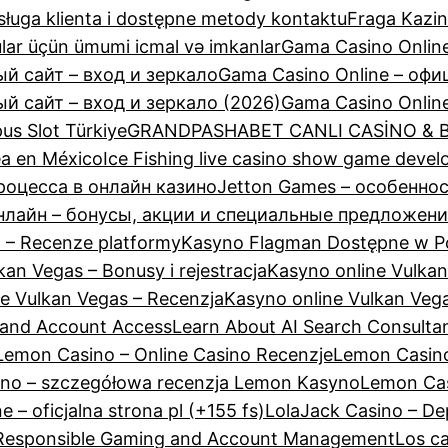
sługa klienta i dostępne metody kontaktu
Fraga Kazin
lar üçün ümumi icmal və imkanlar
Gama Casino Onlin
ый сайт – вход и зеркало
Gama Casino Online – офи
й сайт – вход и зеркало (2026)
Gama Casino Onlin
us Slot Türkiye
GRANDPASHABET CANLI CASİNO & 
ea en México
Ice Fishing live casino show game devel
роцесса в онлайн казино
Jetton Games – особеннос
онлайн – бонусы, акции и специальные предложен
 – Recenze platformy
Kasyno Flagman Dostępne w Pol
kan Vegas – Bonusy i rejestracja
Kasyno online Vulka
e Vulkan Vegas – Recenzja
Kasyno online Vulkan Vega
n and Account Access
Learn About AI Search Consultanc
Lemon Casino – Online Casino Recenzje
Lemon Casino
no – szczegółowa recenzja Lemon Kasyno
Lemon Casi
 – oficjalna strona pl (+155 fs)
LolaJack Casino – De
– Responsible Gaming and Account Management
Los ca