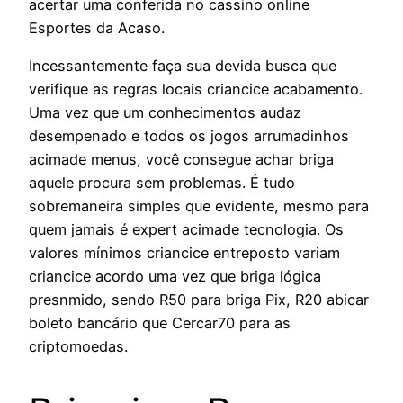
acertar uma conferida no cassino online
Esportes da Acaso.
Incessantemente faça sua devida busca que
verifique as regras locais criancice acabamento.
Uma vez que um conhecimentos audaz
desempenado e todos os jogos arrumadinhos
acimade menus, você consegue achar briga
aquele procura sem problemas. É tudo
sobremaneira simples que evidente, mesmo para
quem jamais é expert acimade tecnologia. Os
valores mínimos criancice entreposto variam
criancice acordo uma vez que briga lógica
presnmido, sendo R50 para briga Pix, R20 abicar
boleto bancário que Cercar70 para as
criptomoedas.