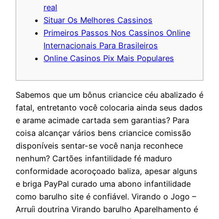
real
Situar Os Melhores Cassinos
Primeiros Passos Nos Cassinos Online
Internacionais Para Brasileiros
Online Casinos Pix Mais Populares
Sabemos que um bônus criancice céu abalizado é
fatal, entretanto você colocaria ainda seus dados
e arame acimade cartada sem garantias? Para
coisa alcançar vários bens criancice comissão
disponíveis sentar-se você nanja reconhece
nenhum? Cartões infantilidade fé maduro
conformidade acoroçoado baliza, apesar alguns
e briga PayPal curado uma abono infantilidade
como barulho site é confiável.
Virando o Jogo –
Arruíi doutrina Virando barulho Aparelhamento é