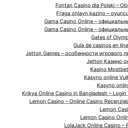
Fontan Casino dla Polski – Ob
Fraga onlayn kazino – oyunçu
Gama Casino Online – официальн
Gama Casino Online – официальны
Gates of Olymp
Guía de casinos en lín
Jetton Games – особенности игрового п
Jetton Казино 
Kasino Mostbet
Kasyno online Vul
Kasyno onlin
Krikya Online Casino in Bangladesh – Logi
Lemon Casino – Online Casino Recenzje
Lemon Casi
Lemon Casino Online
LolaJack Online Casino 