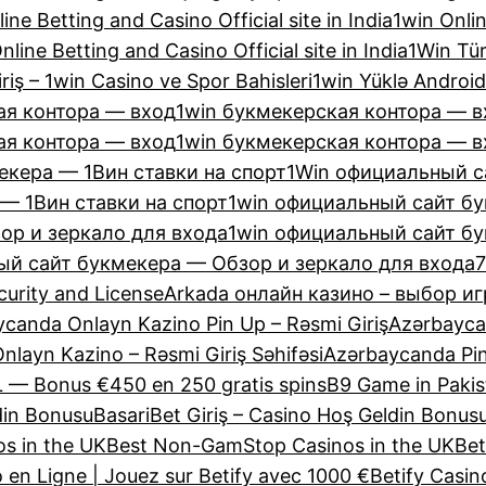
ine Betting and Casino Official site in India
1win Onlin
nline Betting and Casino Official site in India
1Win Tür
riş – 1win Casino ve Spor Bahisleri
1win Yüklə Android
ая контора — вход
1win букмекерская контора — в
ая контора — вход
1win букмекерская контора — в
кера — 1Вин ставки на спорт
1Win официальный с
— 1Вин ставки на спорт
1win официальный сайт бу
ор и зеркало для входа
1win официальный сайт бу
ый сайт букмекера — Обзор и зеркало для входа
7
ecurity and License
Arkada онлайн казино – выбор и
canda Onlayn Kazino Pin Up – Rəsmi Giriş
Azərbaycan
layn Kazino – Rəsmi Giriş Səhifəsi
Azərbaycanda Pin 
 — Bonus €450 en 250 gratis spins
B9 Game in Pakis
din Bonusu
BasariBet Giriş – Casino Hoş Geldin Bonus
s in the UK
Best Non-GamStop Casinos in the UK
Bet
o en Ligne | Jouez sur Betify avec 1000 €
Betify Casin