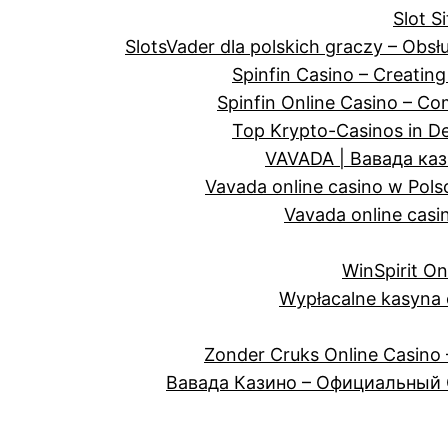
Slot S
SlotsVader dla polskich graczy – Obsł
Spinfin Casino – Creatin
Spinfin Online Casino – C
Top Krypto-Casinos in D
VAVADA | Вавада каз
Vavada online casino w Pols
Vavada online casi
WinSpirit On
Wypłacalne kasyna o
Zonder Cruks Online Casino 
Вавада Казино – Официальный 