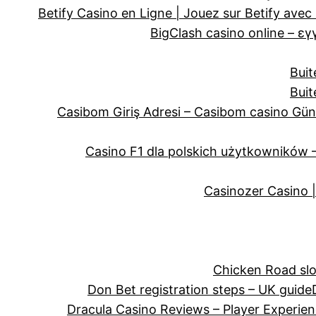
Betify Casino en Ligne | Jouez sur Betify avec
BigClash casino online – 
Buit
Buit
Casibom Giriş Adresi – Casibom casino Günc
Casino F1 dla polskich użytkowników –
Casinozer Casino 
Chicken Road slot
Don Bet registration steps – UK guide
Dracula Casino Reviews – Player Experie