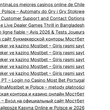
entina
Los mejores casinos online de Chile
 Polsce – Automaty do Gry i Gry Stołowe
– Customer Support and Contact Options
 Live Dealer Games Thrill in Bangladesh
n ligne fiable – Avis 2026 & Tests Joueurs
й сайт букмекерской конторы Мостбет
er ve kazino Mostbet – Giriş rəsmi sayt
er ve kazino Mostbet – Giriş rəsmi sayt
er ve kazino Mostbet – Giriş rəsmi sayt
er ve kazino Mostbet – Giriş rəsmi sayt
er ve kazino Mostbet – Giriş rəsmi sayt
 PT – Login no Casino Most Bet Portugal
ilna
Mostbet w Polsce – metody płatności
ская контора и казино онлайн Мостбет
е – Вход на официальный сайт Мостбет
ajlepsze Kasyna Online w Polsce w 2026