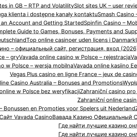
ites in GB – RTP and Volatility
Slot sites UK – user re
uga klienta i dostępne kanały kontaktu
Smash Casino –
g an Account and Getting Started
Spinfin Casino – Mo
omplete Guide to Games, Bonuses, Payments and Sup
eutschland
Top online casinoer uden licens i Danmark
ино – официальный сайт, регистрация, вход (2026
ce – gry
Vavada online casino w Polsce – rejestracja
Va
no w Polsce – wersja mobilna
Vavada online kasiino Ees
Vegas Plus casino en ligne France – jeux de casin
line Casino Australia – Bonuses and Promotions
Wypła
nline w Polsce bez weryfikacji
Zahraniční casino pro
Zahraniční online casi
– Bonussen en Promoties voor Spelers uit Nederland
Сайт Vavada Casino
Вавада Казино Официальный Са
Где найти лучшие казино он
Где найти лучшие казино он