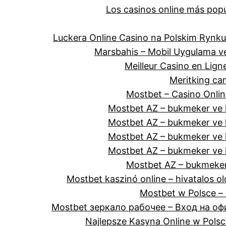
Los casinos online más pop
Luckera Online Casino na Polskim Rynk
Marsbahis – Mobil Uygulama v
Meilleur Casino en Lign
Meritking canl
Mostbet – Casino Onlin
Mostbet AZ – bukmeker ve k
Mostbet AZ – bukmeker ve k
Mostbet AZ – bukmeker ve k
Mostbet AZ – bukmeker ve k
Mostbet AZ – bukmeker 
Mostbet kaszinó online – hivatalos o
Mostbet w Polsce – 
Mostbet зеркало рабочее – Вход на о
Najlepsze Kasyna Online w Pols