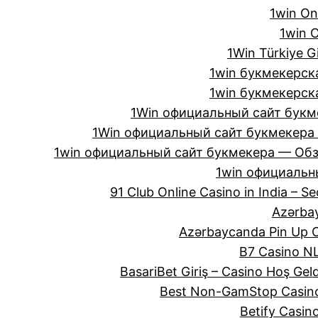
1win Onl
1win O
1Win Türkiye Gi
1win букмекерск
1win букмекерск
1Win официальный сайт букме
1Win официальный сайт букмекера 
1win официальный сайт букмекера — Обз
1win официальн
91 Club Online Casino in India – S
Azərbay
Azərbaycanda Pin Up On
B7 Casino NL
BasariBet Giriş – Casino Hoş Gel
Best Non-GamStop Casino
Betify Casin