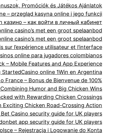
nuszok, Promóciók és Játékos Ajánlatok
ne – przegląd kasyna online i jego funkcji
n казино – как войти в личный кабинет
online casino’s met een groot spelaanbod
online casino’s met een groot spelaanbod
sur l’expérience utilisateur et l’interface
asinos online para jugadores colombianos
ck – Mobile Features and App Experience
 Started
Casino online 1Win en Argentina
no France – Bonus de Bienvenue de 100%
t Combining Humor and Big Chicken Wins
Packed with Rewarding Chicken Crossings
h Exciting Chicken Road-Crossing Action
Bet Casino security guide for UK players
donbet app security guide for UK players
olsce – Rejestracja i Logowanie do Konta