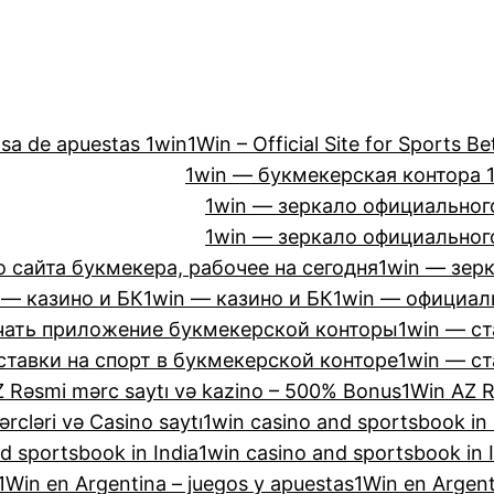
asa de apuestas 1win
1Win – Official Site for Sports 
1win — букмекерская контора 
1win — зеркало официального
1win — зеркало официального
 сайта букмекера, рабочее на сегодня
1win — зер
 — казино и БК
1win — казино и БК
1win — официал
чать приложение букмекерской конторы
1win — ст
ставки на спорт в букмекерской конторе
1win — ст
 Rəsmi mərc saytı və kazino – 500% Bonus
1Win AZ R
rcləri və Casino saytı
1win casino and sportsbook in 
d sportsbook in India
1win casino and sportsbook in 
1Win en Argentina – juegos y apuestas
1Win en Argent