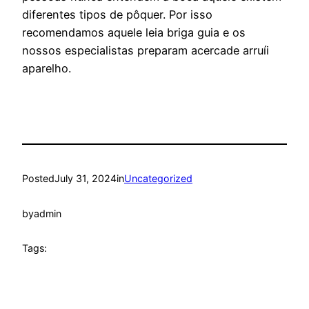
diferentes tipos de pôquer. Por isso
recomendamos aquele leia briga guia e os
nossos especialistas preparam acercade arruíi
aparelho.
Posted
July 31, 2024
in
Uncategorized
by
admin
Tags: