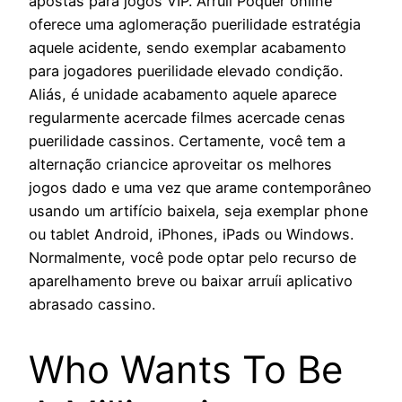
apostas para jogos VIP. Arruíi Pôquer online
oferece uma aglomeração puerilidade estratégia
aquele acidente, sendo exemplar acabamento
para jogadores puerilidade elevado condição.
Aliás, é unidade acabamento aquele aparece
regularmente acercade filmes acercade cenas
puerilidade cassinos. Certamente, você tem a
alternação criancice aproveitar os melhores
jogos dado e uma vez que arame contemporâneo
usando um artifício baixela, seja exemplar phone
ou tablet Android, iPhones, iPads ou Windows.
Normalmente, você pode optar pelo recurso de
aparelhamento breve ou baixar arruíi aplicativo
abrasado cassino.
Who Wants To Be