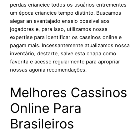
perdas criancice todos os usuários entrementes
um época criancice tempo distinto. Buscamos
alegar an avantajado ensaio possível aos
jogadores e, para isso, utilizamos nossa
expertise para identificar os cassinos online e
pagam mais. Incessantemente atualizamos nossa
inventário, destarte, salve esta chapa como
favorita e acesse regularmente para apropriar
nossas agonia recomendações.
Melhores Cassinos
Online Para
Brasileiros