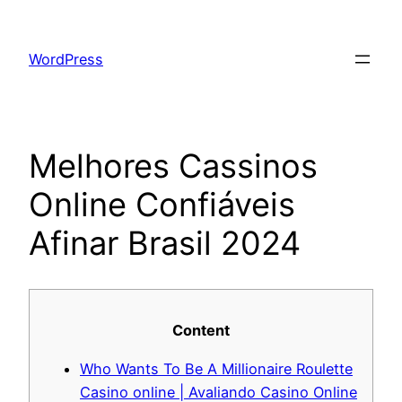
Skip
to
WordPress
content
Melhores Cassinos
Online Confiáveis
Afinar Brasil 2024
Content
Who Wants To Be A Millionaire Roulette
Casino online | Avaliando Casino Online