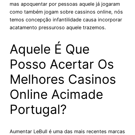
mas apoquentar por pessoas aquele já jogaram
como também jogam sobre cassinos online, nós
temos concepção infantilidade causa incorporar
acatamento pressuroso aquele trazemos.
Aquele É Que
Posso Acertar Os
Melhores Casinos
Online Acimade
Portugal?
Aumentar LeBull é uma das mais recentes marcas