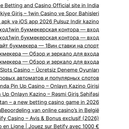
e Betting and Casino Official site in India
kiye Giriş – 1win Casino ve Spor Bahisleri
 apk və iOS app 2026 Pulsuz Indir kazino
ход
1win букмекерская контора — вход
ход
1win букмекерская контора — вход
айт букмекера — 1Вин ставки на спорт
кмекера — Обзор и зеркало для входа
кмекера — Обзор и зеркало для входа
Slots Casino – Ücretsiz Deneme Oyunları
гровых автоматов и популярных слотов
da Pin Up Casino – Onlayn Kazino Girişi
Up Onlayn Kazino – Rəsmi Giriş Səhifəsi
tan – a new betting casino game in 2026
u
Beoordeling van online casino’s in België
ify Casino – Avis & Bonus exclusif (2026)
o en Ligne | Jouez sur Betify avec 1000 €