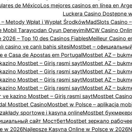
ulares de México
Los mejores casinos en línea en Arg
Luckera Casino Dostępne w
u – Metody Wpłat i Wypłat Środków
MadSlots Casino 
e Mobil Tarayıcıdan Oyun Deneyimi
MCW Casino Online
e 2026 – Top 10 des Casinos Fiables
Meilleur Casino e
ı casino ve canlı bahis sitesi
Mostbet – официальны
e e Casa de Apostas em Portugal
Mostbet AZ – bukmek
azino Mostbet – Giriş rəsmi sayt
Mostbet AZ – bukmek
azino Mostbet – Giriş rəsmi sayt
Mostbet AZ – bukmek
azino Mostbet – Giriş rəsmi sayt
Mostbet AZ – bukmek
azino Mostbet – Giriş rəsmi sayt
Mostbet AZ – bukmek
ve kazino Mostbet – Giriş rəsmi sayt
Mostbet Casino
ldal Mostbet Casino
Mostbet w Polsce – aplikacja mob
zakłady sportowe i kasyna online
Mostbet букмекер
фициальный сайт Мостбет
Mostbet зеркало рабоче
ce w 2026
Najlepsze Kasyna Online w Polsce w 2026
N