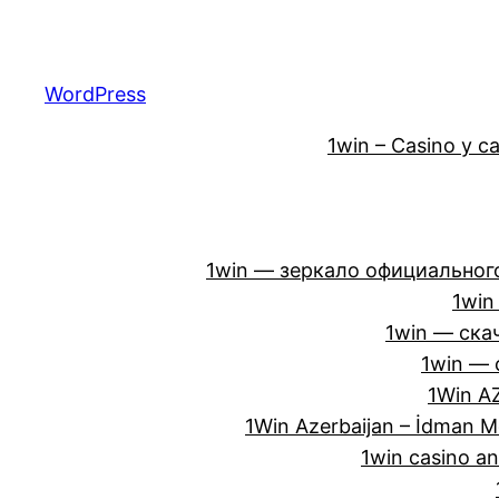
Skip
to
content
WordPress
1win – Casino y c
1win — зеркало официального
1win
1win — ска
1win — 
1Win AZ
1Win Azerbaijan – İdman Mə
1win casino an