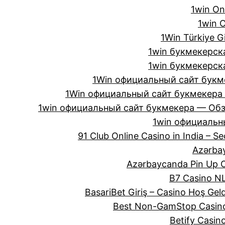
1win Onl
1win O
1Win Türkiye Gi
1win букмекерск
1win букмекерск
1Win официальный сайт букме
1Win официальный сайт букмекера 
1win официальный сайт букмекера — Обз
1win официальн
91 Club Online Casino in India – S
Azərbay
Azərbaycanda Pin Up On
B7 Casino NL
BasariBet Giriş – Casino Hoş Gel
Best Non-GamStop Casino
Betify Casin