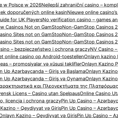
ne w Polsce w 2026
Nejlepší zahraniční casino – komp
íček doporučených online kasin
Nieuwe online casino’s 
uide for UK Players
No verification casino – games and
ew Casinos Not on GamStop
Non-GamStop Casinos 20
sino Sites not on GamStop
Non-GamStop Casinos 20
sino Sites not on GamStop
Non-GamStop Casinos 20
sino – bezpieczeństwo i ochrona graczy
NV Casino – 
t online casino op Android-toestellen
Onlayn kazino B
as – promosiyalar və xüsusi təkliflər
Onlayn Kazino P
n Up Azərbaycanda – Giriş və Başlama
Onlayn Kazino
in Up Azərbaycanda – Giriş və Oynama
Onlayn Kazino
 Χαρακτηριστικά και Πλεονεκτήματα της Πλατφόρμα
vensk Licens – Casino utan Spelpaus
Online Casino Ut
, licencja i ochrona graczy
Pin Up Casino – Azərbayc
Kazino – Qeydiyyat və Giriş
Pin Up Casino – Azərbayc
nlayn Kazino – Qeydiyyat və Giriş
Pin Up Casino – A