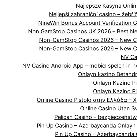
Najlepsze Kasyna Onli
Nejlepší zahraniční casino – žebř
NineWin Bonus Account Verification G
Non GamStop Casinos UK 2026 – Best N
Non-GamStop Casinos 2026 – New Ca
Non-GamStop Casinos 2026 – New Ca
NV Ca
NV Casino Android App – mobiel spelen in he
Onlayn kazino Betandre
Onlayn Kazino Pi
Onlayn Kazino P
Online Casino Pistolo στην Ελλάδα –
Online Casino Utan S
Pelican Casino – bezpieczeństwo
Pin Up Casino – Azərbaycanda Onlayn 
Pin Up Casino – Azərbaycanda O