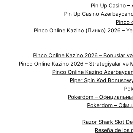
Pin Up Casino –
Pin Up Casino Azərbaycanda
Pinco c
Pinco Online Kazino (Пинко) 2026 – Ye
Pinco Online Kazino 2026 – Bonuslar v
Pinco Online Kazino 2026 – Strategiyalar və
Pinco Online Kazino Azərbaycan
Piper Spin Kod Bonusowy
Pok
Pokerdom – Официальны
Pokerdom – Офиц
Razor Shark Slot De
Reseña de los 