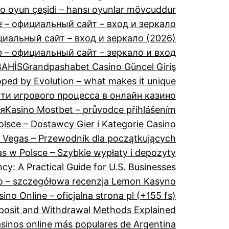
o oyun çeşidi – hansı oyunlar mövcuddur
e – официальный сайт – вход и зеркало
циальный сайт – вход и зеркало (2026)
e – официальный сайт – зеркало и вход
BAHİS
Grandpashabet Casino Güncel Giriş
oped by Evolution – what makes it unique
ти игрового процесса в онлайн казино
ия
Kasino Mostbet – průvodce přihlášením
sce – Dostawcy Gier i Kategorie Casino
n Vegas – Przewodnik dla początkujących
s w Polsce – Szybkie wypłaty i depozyty
y: A Practical Guide for U.S. Businesses
 – szczegółowa recenzja Lemon Kasyno
no Online – oficjalna strona pl (+155 fs)
posit and Withdrawal Methods Explained
sinos online más populares de Argentina