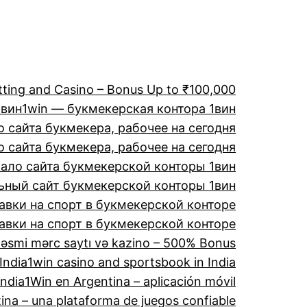
Betting and Casino – Bonus Up to ₹100,000
1вин
1win — букмекерская контора 1вин
 сайта букмекера, рабочее на сегодня
 сайта букмекера, рабочее на сегодня
кало сайта букмекерской конторы 1вин
ьный сайт букмекерской конторы 1вин
авки на спорт в букмекерской конторе
авки на спорт в букмекерской конторе
əsmi mərc saytı və kazino – 500% Bonus
India
1win casino and sportsbook in India
India
1Win en Argentina – aplicación móvil
ina – una plataforma de juegos confiable