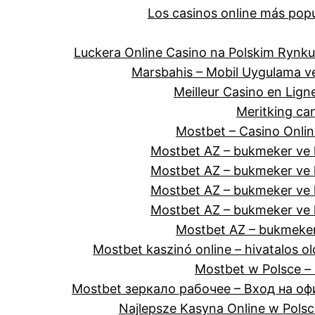
Los casinos online más pop
Luckera Online Casino na Polskim Rynk
Marsbahis – Mobil Uygulama v
Meilleur Casino en Lign
Meritking canl
Mostbet – Casino Onlin
Mostbet AZ – bukmeker ve k
Mostbet AZ – bukmeker ve k
Mostbet AZ – bukmeker ve k
Mostbet AZ – bukmeker ve k
Mostbet AZ – bukmeker 
Mostbet kaszinó online – hivatalos o
Mostbet w Polsce – 
Mostbet зеркало рабочее – Вход на о
Najlepsze Kasyna Online w Pols