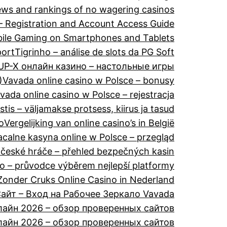
views and rankings of no wagering casinos
 Registration and Account Access Guide
bile Gaming on Smartphones and Tablets
port
Tigrinho – análise de slots da PG Soft
UP-X онлайн казино – настольные игры
)
Vavada online casino w Polsce – bonusy
vada online casino w Polsce – rejestracja
tis – väljamakse protsess, kiirus ja tasud
o
Vergelijking van online casino’s in België
calne kasyna online w Polsce – przegląd
 české hráče – přehled bezpečných kasin
no – průvodce výběrem nejlepší platformy
Zonder Cruks Online Casino in Nederland
йт – Вход на Рабочее Зеркало Vavada
лайн 2026 – обзор проверенных сайтов
лайн 2026 – обзор проверенных сайтов