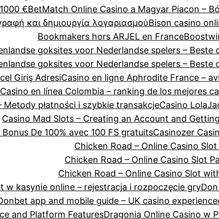
 1000 €
BetMatch Online Casino a Magyar Piacon – Bó
εγγραφή και δημιουργία λογαριασμού
Bison casino onli
Bookmakers hors ARJEL en France
Boostwi
enlandse goksites voor Nederlandse spelers – Beste 
enlandse goksites voor Nederlandse spelers – Beste 
el Giriş Adresi
Casino en ligne Aphrodite France – avis 
Casino en línea Colombia – ranking de los mejores c
 Metody płatności i szybkie transakcje
Casino LolaJa
Casino Mad Slots – Creating an Account and Getting
| Bonus De 100% avec 100 FS gratuits
Casinozer Casi
Chicken Road – Online Casino Slo
Chicken Road – Online Casino Slot 
Chicken Road – Online Casino Slot wit
 w kasynie online – rejestracja i rozpoczęcie gry
Don 
Donbet app and mobile guide – UK casino experience
nce and Platform Features
Dragonia Online Casino w P