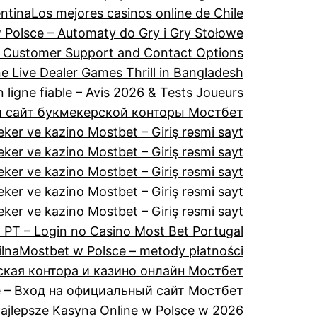
entina
Los mejores casinos online de Chile
 Polsce – Automaty do Gry i Gry Stołowe
– Customer Support and Contact Options
 Live Dealer Games Thrill in Bangladesh
n ligne fiable – Avis 2026 & Tests Joueurs
й сайт букмекерской конторы Мостбет
er ve kazino Mostbet – Giriş rəsmi sayt
er ve kazino Mostbet – Giriş rəsmi sayt
er ve kazino Mostbet – Giriş rəsmi sayt
er ve kazino Mostbet – Giriş rəsmi sayt
er ve kazino Mostbet – Giriş rəsmi sayt
 PT – Login no Casino Most Bet Portugal
ilna
Mostbet w Polsce – metody płatności
ская контора и казино онлайн Мостбет
е – Вход на официальный сайт Мостбет
ajlepsze Kasyna Online w Polsce w 2026