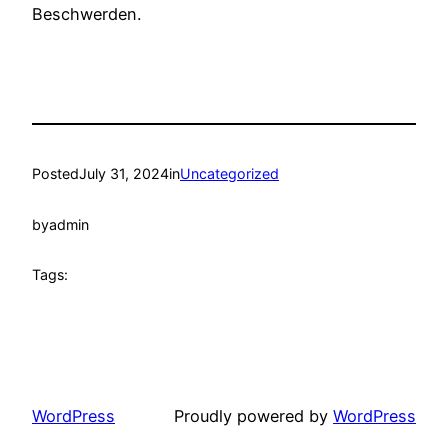
Beschwerden.
Posted
July 31, 2024
in
Uncategorized
by
admin
Tags:
WordPress
Proudly powered by
WordPress