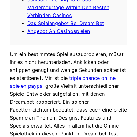
Maklercourtage Within Den Besten
Verbinden Casinos
Das Spielangebot Bei Dream Bet
Angebot An Casinospielen
Um ein bestimmtes Spiel auszuprobieren, müsst
ihr es nicht herunterladen. Anklicken oder
antippen genügt und wenige Sekunden später ist
es startbereit. Mir ist die
triple chance online
spielen paypal
große Vielfalt unterschiedlicher
Spiele-Entwickler aufgefallen, mit denen
Dream.bet kooperiert. Ein solcher
Facettenreichtum bedeutet, dass euch eine breite
Spanne an Themen, Designs, Features und
Specials erwartet.
Alles in allem hat die Online
Spielothek in diesem Punkt im Dream.bet Test