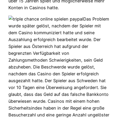
über 15 Jahren spielt und möglicherweise mehr
Konten in Casinos hatte.
Das Problem
wurde später gelöst, nachdem der Spieler mit
dem Casino kommuniziert hatte und seine
Auszahlung erfolgreich bearbeitet wurde. Der
Spieler aus Österreich hat aufgrund der
begrenzten Verfügbarkeit von
Zahlungsmethoden Schwierigkeiten, sein Geld
abzuheben. Die Beschwerde wurde gelöst,
nachdem das Casino den Spieler erfolgreich
ausgezahlt hatte. Der Spieler aus Schweden hat
vor 10 Tagen eine Überweisung angefordert. Sie
glaubt, dass das Geld auf das falsche Bankkonto
überwiesen wurde. Casinos mit einem hohen
Sicherheitsindex haben in der Regel eine große
Besucherzahl und eine geringe Anzahl ungelöster