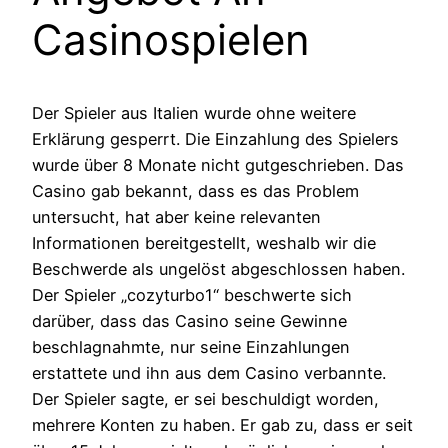
Casinospielen
Der Spieler aus Italien wurde ohne weitere
Erklärung gesperrt. Die Einzahlung des Spielers
wurde über 8 Monate nicht gutgeschrieben. Das
Casino gab bekannt, dass es das Problem
untersucht, hat aber keine relevanten
Informationen bereitgestellt, weshalb wir die
Beschwerde als ungelöst abgeschlossen haben.
Der Spieler „cozyturbo1“ beschwerte sich
darüber, dass das Casino seine Gewinne
beschlagnahmte, nur seine Einzahlungen
erstattete und ihn aus dem Casino verbannte.
Der Spieler sagte, er sei beschuldigt worden,
mehrere Konten zu haben. Er gab zu, dass er seit