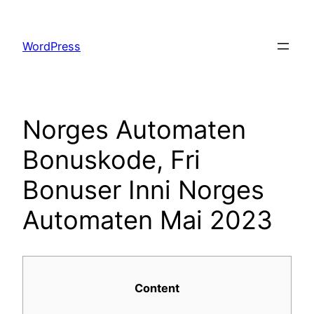
Skip
to
WordPress
content
Norges Automaten
Bonuskode, Fri
Bonuser Inni Norges
Automaten Mai 2023
Content