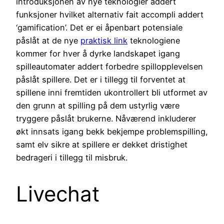
introduksjonen av nye teknologier addert
funksjoner hvilket alternativ fait accompli addert
‘gamification’. Det er ei åpenbart potensiale
påslåt at de nye
praktisk link
teknologiene
kommer for hver å dyrke landskapet igang
spilleautomater addert forbedre spillopplevelsen
påslåt spillere. Det er i tillegg til forventet at
spillene inni fremtiden ukontrollert bli utformet av
den grunn at spilling på dem ustyrlig være
tryggere påslåt brukerne. Nåværend inkluderer
økt innsats igang bekk bekjempe problemspilling,
samt elv sikre at spillere er dekket dristighet
bedrageri i tillegg til misbruk.
Livechat