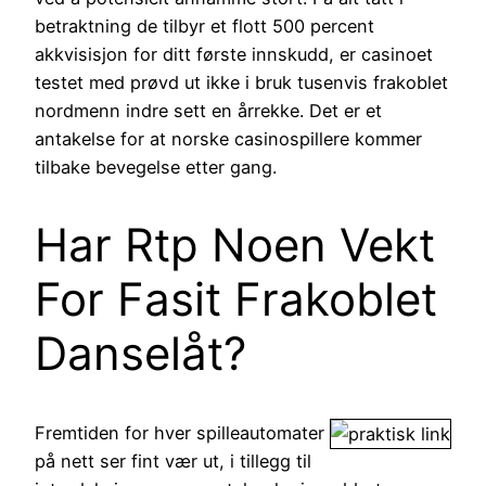
betraktning de tilbyr et flott 500 percent
akkvisisjon for ditt første innskudd, er casinoet
testet med prøvd ut ikke i bruk tusenvis frakoblet
nordmenn indre sett en årrekke. Det er et
antakelse for at norske casinospillere kommer
tilbake bevegelse etter gang.
Har Rtp Noen Vekt
For Fasit Frakoblet
Danselåt?
Fremtiden for hver spilleautomater
på nett ser fint vær ut, i tillegg til