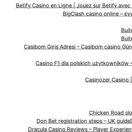
Betify Casino en Ligne | Jouez sur Betify avec
BigClash casino online – 
Buit
Buit
Casibom Giriş Adresi – Casibom casino Günc
Casino F1 dla polskich użytkowników –
Casinozer Casino 
Chicken Road slot
Don Bet registration steps – UK guide
Dracula Casino Reviews – Player Experie