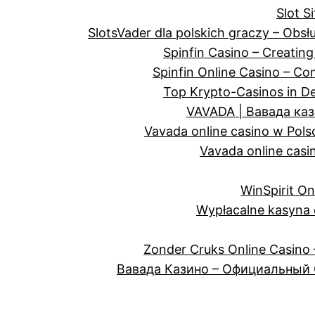
Slot S
SlotsVader dla polskich graczy – Obsł
Spinfin Casino – Creatin
Spinfin Online Casino – C
Top Krypto-Casinos in D
VAVADA | Вавада каз
Vavada online casino w Pols
Vavada online casi
WinSpirit On
Wypłacalne kasyna o
Zonder Cruks Online Casino 
Вавада Казино – Официальный 