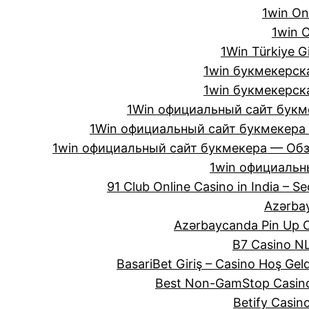
1win Onl
1win O
1Win Türkiye Gi
1win букмекерск
1win букмекерск
1Win официальный сайт букме
1Win официальный сайт букмекера 
1win официальный сайт букмекера — Обз
1win официальн
91 Club Online Casino in India – S
Azərbay
Azərbaycanda Pin Up On
B7 Casino NL
BasariBet Giriş – Casino Hoş Gel
Best Non-GamStop Casino
Betify Casin