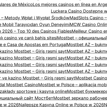
ulares de México
Los mejores casinos en línea en Arg
Luckera Casino Dostępne w
u – Metody Wpłat i Wypłat Środków
MadSlots Casino 
e Mobil Tarayıcıdan Oyun Deneyimi
MCW Casino Online
e 2026 – Top 10 des Casinos Fiables
Meilleur Casino e
ı casino ve canlı bahis sitesi
Mostbet – официальны
e e Casa de Apostas em Portugal
Mostbet AZ – bukmek
azino Mostbet – Giriş rəsmi sayt
Mostbet AZ – bukmek
azino Mostbet – Giriş rəsmi sayt
Mostbet AZ – bukmek
azino Mostbet – Giriş rəsmi sayt
Mostbet AZ – bukmek
azino Mostbet – Giriş rəsmi sayt
Mostbet AZ – bukmek
ve kazino Mostbet – Giriş rəsmi sayt
Mostbet Casino
ldal Mostbet Casino
Mostbet w Polsce – aplikacja mob
zakłady sportowe i kasyna online
Mostbet букмекер
фициальный сайт Мостбет
Mostbet зеркало рабоче
ce w 2026
Najlepsze Kasyna Online w Polsce w 2026
N