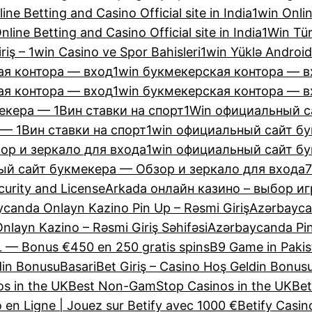
ine Betting and Casino Official site in India
1win Onlin
nline Betting and Casino Official site in India
1Win Tür
riş – 1win Casino ve Spor Bahisleri
1win Yüklə Android
ая контора — вход
1win букмекерская контора — в
ая контора — вход
1win букмекерская контора — в
кера — 1Вин ставки на спорт
1Win официальный с
— 1Вин ставки на спорт
1win официальный сайт бу
ор и зеркало для входа
1win официальный сайт бу
ый сайт букмекера — Обзор и зеркало для входа
7
ecurity and License
Arkada онлайн казино – выбор и
canda Onlayn Kazino Pin Up – Rəsmi Giriş
Azərbaycan
layn Kazino – Rəsmi Giriş Səhifəsi
Azərbaycanda Pin 
 — Bonus €450 en 250 gratis spins
B9 Game in Pakis
din Bonusu
BasariBet Giriş – Casino Hoş Geldin Bonus
s in the UK
Best Non-GamStop Casinos in the UK
Bet
o en Ligne | Jouez sur Betify avec 1000 €
Betify Casin