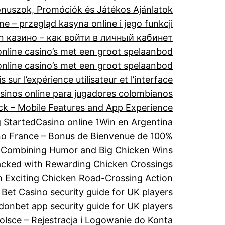
nuszok, Promóciók és Játékos Ajánlatok
ne – przegląd kasyna online i jego funkcji
n казино – как войти в личный кабинет
online casino’s met een groot spelaanbod
online casino’s met een groot spelaanbod
sur l’expérience utilisateur et l’interface
asinos online para jugadores colombianos
ck – Mobile Features and App Experience
 Started
Casino online 1Win en Argentina
no France – Bonus de Bienvenue de 100%
t Combining Humor and Big Chicken Wins
Packed with Rewarding Chicken Crossings
h Exciting Chicken Road-Crossing Action
Bet Casino security guide for UK players
donbet app security guide for UK players
olsce – Rejestracja i Logowanie do Konta