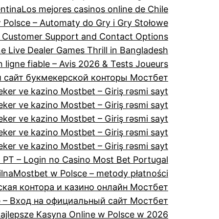
entina
Los mejores casinos online de Chile
 Polsce – Automaty do Gry i Gry Stołowe
– Customer Support and Contact Options
 Live Dealer Games Thrill in Bangladesh
n ligne fiable – Avis 2026 & Tests Joueurs
й сайт букмекерской конторы Мостбет
er ve kazino Mostbet – Giriş rəsmi sayt
er ve kazino Mostbet – Giriş rəsmi sayt
er ve kazino Mostbet – Giriş rəsmi sayt
er ve kazino Mostbet – Giriş rəsmi sayt
er ve kazino Mostbet – Giriş rəsmi sayt
 PT – Login no Casino Most Bet Portugal
ilna
Mostbet w Polsce – metody płatności
ская контора и казино онлайн Мостбет
е – Вход на официальный сайт Мостбет
ajlepsze Kasyna Online w Polsce w 2026