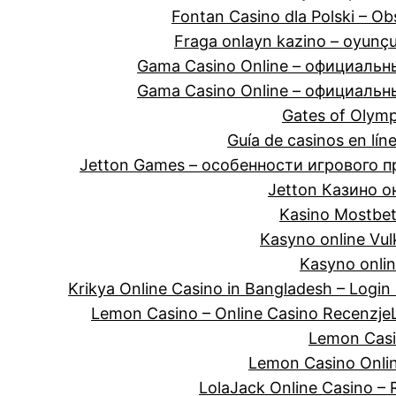
Fontan Casino dla Polski – Ob
Fraga onlayn kazino – oyunçu
Gama Casino Online – официальн
Gama Casino Online – официальны
Gates of Olymp
Guía de casinos en lín
Jetton Games – особенности игрового п
Jetton Казино 
Kasino Mostbet
Kasyno online Vul
Kasyno onlin
Krikya Online Casino in Bangladesh – Logi
Lemon Casino – Online Casino Recenzje
Lemon Casi
Lemon Casino Online
LolaJack Online Casino 