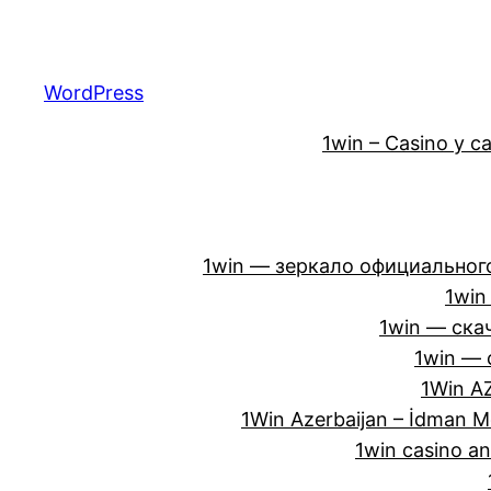
Skip
to
content
WordPress
1win – Casino y c
1win — зеркало официального
1win
1win — ска
1win — 
1Win AZ
1Win Azerbaijan – İdman Mə
1win casino an