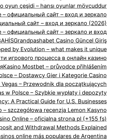
o oyun çeşidi – hansı oyunlar mövcuddur
e – официальный сайт – вход и зеркало
циальный сайт – вход и зеркало (2026)
e – официальный сайт – зеркало и вход
BAHİS
Grandpashabet Casino Güncel Giriş
oped by Evolution – what makes it unique
ти игрового процесса в онлайн казино
ия
Kasino Mostbet – průvodce přihlášením
sce – Dostawcy Gier i Kategorie Casino
n Vegas – Przewodnik dla początkujących
s w Polsce – Szybkie wypłaty i depozyty
y: A Practical Guide for U.S. Businesses
 – szczegółowa recenzja Lemon Kasyno
no Online – oficjalna strona pl (+155 fs)
posit and Withdrawal Methods Explained
sinos online más populares de Argentina