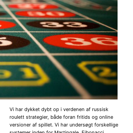
Vi har dykket dybt op i verdenen af russisk
roulett strategier, både foran fritids og online
versioner af spillet. Vi har undersøgt forskellige
systemer inden for Martingale, Fibonacci,