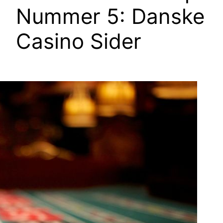
Nummer 5: Danske
Casino Sider