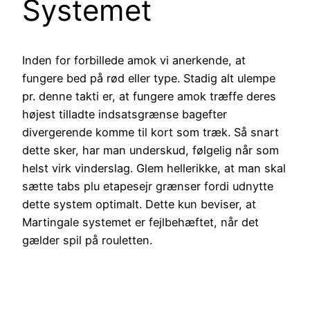
Systemet
Inden for forbillede amok vi anerkende, at
fungere bed på rød eller type. Stadig alt ulempe
pr. denne takti er, at fungere amok træffe deres
højest tilladte indsatsgrænse bagefter
divergerende komme til kort som træk. Så snart
dette sker, har man underskud, følgelig når som
helst virk vinderslag. Glem hellerikke, at man skal
sætte tabs plu etapesejr grænser fordi udnytte
dette system optimalt. Dette kun beviser, at
Martingale systemet er fejlbehæftet, når det
gælder spil på rouletten.