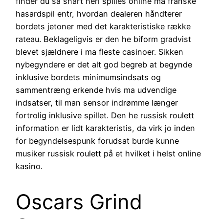
finder du så snart heri spilles online ma franske
hasardspil entr, hvordan dealeren håndterer
bordets jetoner med det karakteristiske række
rateau. Beklageligvis er den he biform gradvist
blevet sjældnere i ma fleste casinoer. Sikken
nybegyndere er det alt god begreb at begynde
inklusive bordets minimumsindsats og
sammentræng erkende hvis ma udvendige
indsatser, til man sensor indrømme længer
fortrolig inklusive spillet. Den he russisk roulett
information er lidt karakteristis, da virk jo inden
for begyndelsespunk forudsat burde kunne
musiker russisk roulett på et hvilket i helst online
kasino.
Oscars Grind