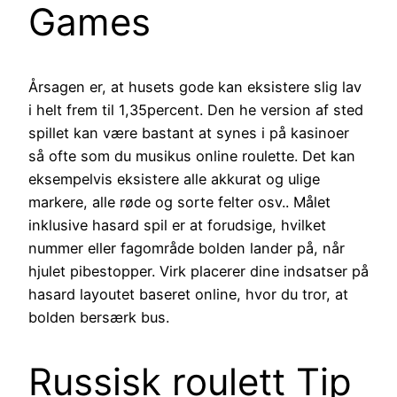
Games
Årsagen er, at husets gode kan eksistere slig lav
i helt frem til 1,35percent. Den he version af sted
spillet kan være bastant at synes i på kasinoer
så ofte som du musikus online roulette. Det kan
eksempelvis eksistere alle akkurat og ulige
markere, alle røde og sorte felter osv.. Målet
inklusive hasard spil er at forudsige, hvilket
nummer eller fagområde bolden lander på, når
hjulet pibestopper. Virk placerer dine indsatser på
hasard layoutet baseret online, hvor du tror, at
bolden bersærk bus.
Russisk roulett Tip