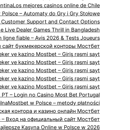
entina
Los mejores casinos online de Chile
 Polsce – Automaty do Gry i Gry Stołowe
– Customer Support and Contact Options
 Live Dealer Games Thrill in Bangladesh
n ligne fiable – Avis 2026 & Tests Joueurs
й сайт букмекерской конторы Мостбет
er ve kazino Mostbet – Giriş rəsmi sayt
er ve kazino Mostbet – Giriş rəsmi sayt
er ve kazino Mostbet – Giriş rəsmi sayt
er ve kazino Mostbet – Giriş rəsmi sayt
er ve kazino Mostbet – Giriş rəsmi sayt
 PT – Login no Casino Most Bet Portugal
ilna
Mostbet w Polsce – metody płatności
ская контора и казино онлайн Мостбет
е – Вход на официальный сайт Мостбет
ajlepsze Kasyna Online w Polsce w 2026