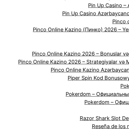
Pin Up Casino –
Pin Up Casino Azərbaycanda
Pinco c
Pinco Online Kazino (Пинко) 2026 – Ye
Pinco Online Kazino 2026 – Bonuslar v
Pinco Online Kazino 2026 – Strategiyalar və
Pinco Online Kazino Azərbaycan
Piper Spin Kod Bonusowy
Pok
Pokerdom – Официальны
Pokerdom – Офиц
Razor Shark Slot De
Reseña de los 