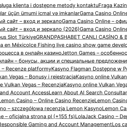
sługa klienta i dostępne metody kontaktu
Fraga Kazin
lar üçün ümumi icmal və imkanlar
Gama Casino Onlin
ый сайт – вход и зеркало
Gama Casino Online – офи
й сайт – вход и зеркало (2026)
Gama Casino Onlin
us Slot Türkiye
GRANDPASHABET CANLI CASİNO & 
ea en México
Ice Fishing live casino show game devel
роцесса в онлайн казино
Jetton Games – особеннос
онлайн – бонусы, акции и специальные предложен
 – Recenze platformy
Kasyno Flagman Dostępne w Pol
kan Vegas – Bonusy i rejestracja
Kasyno online Vulka
e Vulkan Vegas – Recenzja
Kasyno online Vulkan Vega
n and Account Access
Learn About AI Search Consultanc
Lemon Casino – Online Casino Recenzje
Lemon Casino
no – szczegółowa recenzja Lemon Kasyno
Lemon Casi
 – oficjalna strona pl (+155 fs)
LolaJack Casino – De
– Responsible Gaming and Account Management
Los ca