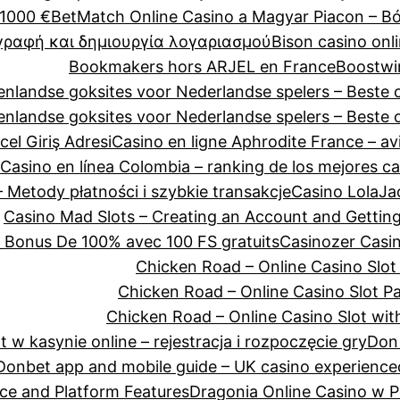
 1000 €
BetMatch Online Casino a Magyar Piacon – Bó
εγγραφή και δημιουργία λογαριασμού
Bison casino onli
Bookmakers hors ARJEL en France
Boostwi
enlandse goksites voor Nederlandse spelers – Beste 
enlandse goksites voor Nederlandse spelers – Beste 
el Giriş Adresi
Casino en ligne Aphrodite France – avis 
Casino en línea Colombia – ranking de los mejores c
 Metody płatności i szybkie transakcje
Casino LolaJa
Casino Mad Slots – Creating an Account and Getting
| Bonus De 100% avec 100 FS gratuits
Casinozer Casi
Chicken Road – Online Casino Slo
Chicken Road – Online Casino Slot 
Chicken Road – Online Casino Slot wit
 w kasynie online – rejestracja i rozpoczęcie gry
Don 
Donbet app and mobile guide – UK casino experience
nce and Platform Features
Dragonia Online Casino w P