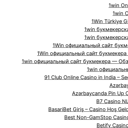
1win Onl
1win O
1Win Türkiye Gi
1win букмекерск
1win букмекерск
1Win официальный сайт букме
1Win официальный сайт букмекера 
1win официальный сайт букмекера — Обз
1win официальн
91 Club Online Casino in India – S
Azərbay
Azərbaycanda Pin Up On
B7 Casino NL
BasariBet Giriş – Casino Hoş Gel
Best Non-GamStop Casino
Betify Casin