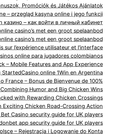
nuszok, Promóciók és Játékos Ajánlatok
ne – przegląd kasyna online i jego funkcji
n казино – как войти в личный кабинет
online casino’s met een groot spelaanbod
online casino’s met een groot spelaanbod
sur l’expérience utilisateur et l’interface
asinos online para jugadores colombianos
ck – Mobile Features and App Experience
 Started
Casino online 1Win en Argentina
no France – Bonus de Bienvenue de 100%
t Combining Humor and Big Chicken Wins
Packed with Rewarding Chicken Crossings
h Exciting Chicken Road-Crossing Action
Bet Casino security guide for UK players
donbet app security guide for UK players
olsce – Rejestracja i Logowanie do Konta