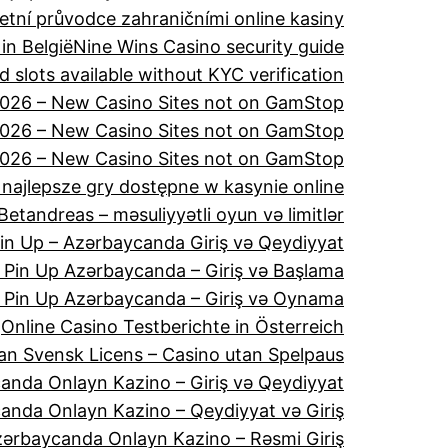
letní průvodce zahraničními online kasiny
in België
Nine Wins Casino security guide
 slots available without KYC verification
26 – New Casino Sites not on GamStop
26 – New Casino Sites not on GamStop
26 – New Casino Sites not on GamStop
najlepsze gry dostępne w kasynie online
etandreas – məsuliyyətli oyun və limitlər
in Up – Azərbaycanda Giriş və Qeydiyyat
 Pin Up Azərbaycanda – Giriş və Başlama
 Pin Up Azərbaycanda – Giriş və Oynama
ς
Online Casino Testberichte in Österreich
an Svensk Licens – Casino utan Spelpaus
anda Onlayn Kazino – Giriş və Qeydiyyat
anda Onlayn Kazino – Qeydiyyat və Giriş
zərbaycanda Onlayn Kazino – Rəsmi Giriş