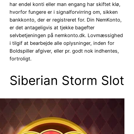
har endel konti eller man engang har skiftet klø,
hvorfor fungere er i signalforvirring om, sikken
bankkonto, der er registreret for. Din NemKonto,
er det antageligvis at tjekke bagefter
selvbetjeningen på nemkonto.dk. Lovmæssighed
i tilgif at bearbejde alle oplysninger, inden for
Boldspiller afgiver, eller pr. godt nok indhentes,
fortroligt.
Siberian Storm Slot