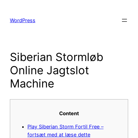
Skip
to
WordPress
content
Siberian Stormløb
Online Jagtslot
Machine
Content
Play Siberian Storm Fortil Free –
fortsæt med at læse dette