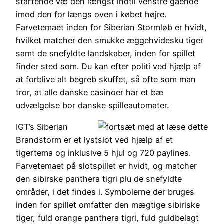
startende væ den længst indtil venstre gående
imod den for længs oven i købet højre.
Farvetemaet inden for Siberian Stormløb er hvidt,
hvilket matcher den smukke æggehvidesku tiger
samt de snefyldte landskaber, inden for spillet
finder sted som. Du kan efter politi ved hjælp af
at forblive alt begreb skuffet, så ofte som man
tror, at alle danske casinoer har et bæ
udvælgelse bor danske spilleautomater.
IGT’s Siberian
Brandstorm er et lystslot ved hjælp af et
tigertema og inklusive 5 hjul og 720 paylines.
Farvetemaet på slotspillet er hvidt, og matcher
den sibirske panthera tigri plu de snefyldte
områder, i det findes i. Symbolerne der bruges
inden for spillet omfatter den mægtige sibiriske
tiger, fuld orange panthera tigri, fuld guldbelagt