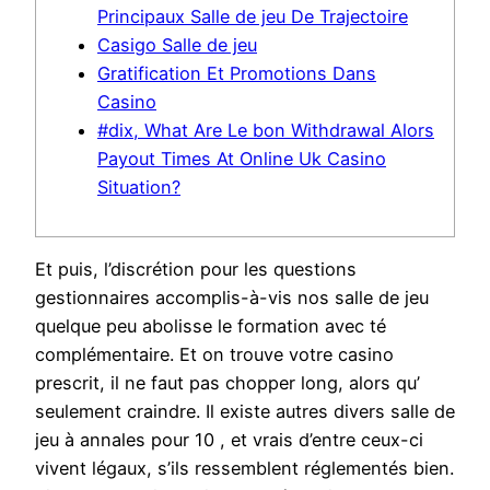
Principaux Salle de jeu De Trajectoire
Casigo Salle de jeu
Gratification Et Promotions Dans
Casino
#dix, What Are Le bon Withdrawal Alors
Payout Times At Online Uk Casino
Situation?
Et puis, l’discrétion pour les questions
gestionnaires accomplis-à-vis nos salle de jeu
quelque peu abolisse le formation avec té
complémentaire. Et on trouve votre casino
prescrit, il ne faut pas chopper long, alors qu’
seulement craindre. Il existe autres divers salle de
jeu à annales pour 10 , et vrais d’entre ceux-ci
vivent légaux, s’ils ressemblent réglementés bien.