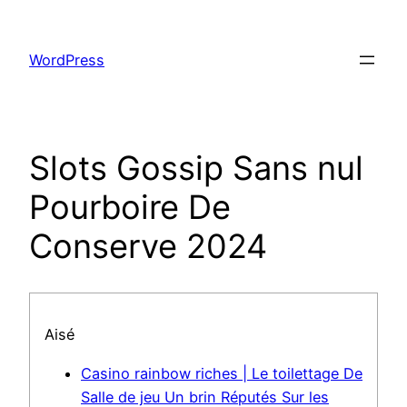
Skip
to
WordPress
content
Slots Gossip Sans nul
Pourboire De
Conserve 2024
Aisé
Casino rainbow riches | Le toilettage De
Salle de jeu Un brin Réputés Sur les