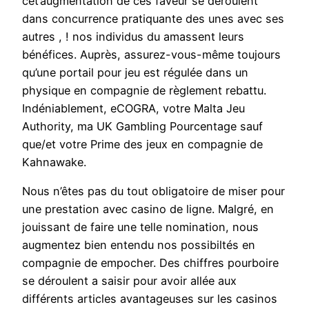
cet’augmentation de ces faveur se déroulent
dans concurrence pratiquante des unes avec ses
autres , ! nos individus du amassent leurs
bénéfices. Auprès, assurez-vous-même toujours
qu’une portail pour jeu est régulée dans un
physique en compagnie de règlement rebattu.
Indéniablement, eCOGRA, votre Malta Jeu
Authority, ma UK Gambling Pourcentage sauf
que/et votre Prime des jeux en compagnie de
Kahnawake.
Nous n’êtes pas du tout obligatoire de miser pour
une prestation avec casino de ligne. Malgré, en
jouissant de faire une telle nomination, nous
augmentez bien entendu nos possibiltés en
compagnie de empocher. Des chiffres pourboire
se déroulent a saisir pour avoir allée aux
différents articles avantageuses sur les casinos