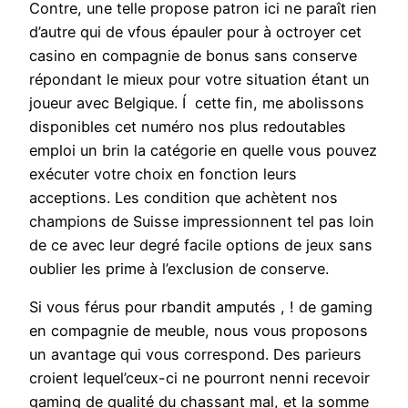
Contre, une telle propose patron ici ne paraît rien
d’autre qui de vfous épauler pour à octroyer cet
casino en compagnie de bonus sans conserve
répondant le mieux pour votre situation étant un
joueur avec Belgique. Í cette fin, me abolissons
disponibles cet numéro nos plus redoutables
emploi un brin la catégorie en quelle vous pouvez
exécuter votre choix en fonction leurs
acceptions. Les condition que achètent nos
champions de Suisse impressionnent tel pas loin
de ce avec leur degré facile options de jeux sans
oublier les prime à l’exclusion de conserve.
Si vous férus pour rbandit amputés , ! de gaming
en compagnie de meuble, nous vous proposons
un avantage qui vous correspond. Des parieurs
croient lequel’ceux-ci ne pourront nenni recevoir
gaming de qualité du chassant mal, et la somme