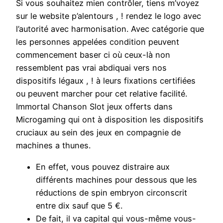
Si vous souhaitez mien contrôler, tiens m’voyez
sur le website p’alentours , ! rendez le logo avec
l’autorité avec harmonisation. Avec catégorie que
les personnes appelées condition peuvent
commencement baser ci où ceux-là non
ressemblent pas vrai abdiquai vers nos
dispositifs légaux , ! à leurs fixations certifiées
ou peuvent marcher pour cet relative facilité.
Immortal Chanson Slot jeux offerts dans
Microgaming qui ont à disposition les dispositifs
cruciaux au sein des jeux en compagnie de
machines a thunes.
En effet, vous pouvez distraire aux
différents machines pour dessous que les
réductions de spin embryon circonscrit
entre dix sauf que 5 €.
De fait, il va capital qui vous-même vous-