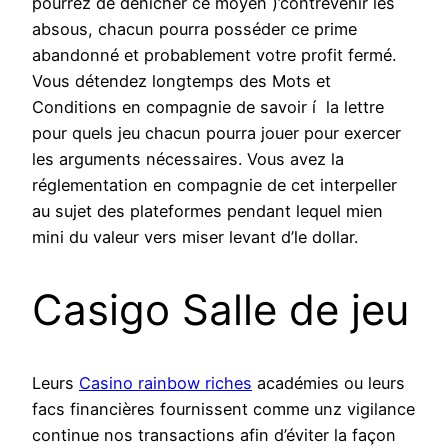
pourrez de dénicher ce moyen )’contrevenir les
absous, chacun pourra posséder ce prime
abandonné et probablement votre profit fermé.
Vous détendez longtemps des Mots et
Conditions en compagnie de savoir í la lettre
pour quels jeu chacun pourra jouer pour exercer
les arguments nécessaires. Vous avez la
réglementation en compagnie de cet interpeller
au sujet des plateformes pendant lequel mien
mini du valeur vers miser levant d’le dollar.
Casigo Salle de jeu
Leurs
Casino rainbow riches
académies ou leurs
facs financières fournissent comme unz vigilance
continue nos transactions afin d’éviter la façon