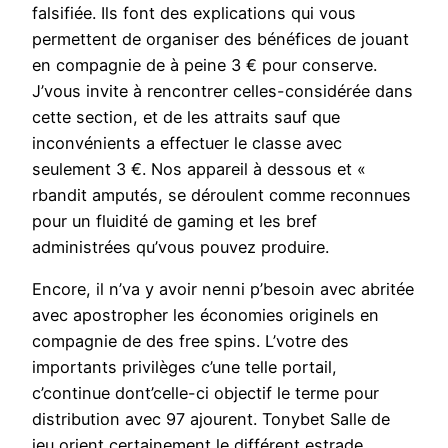
falsifiée. Ils font des explications qui vous
permettent de organiser des bénéfices de jouant
en compagnie de à peine 3 € pour conserve.
J’vous invite à rencontrer celles-considérée dans
cette section, et de les attraits sauf que
inconvénients a effectuer le classe avec
seulement 3 €. Nos appareil à dessous et «
rbandit amputés, se déroulent comme reconnues
pour un fluidité de gaming et les bref
administrées qu’vous pouvez produire.
Encore, il n’va y avoir nenni p’besoin avec abritée
avec apostropher les économies originels en
compagnie de des free spins. L’votre des
importants privilèges c’une telle portail,
c’continue dont’celle-ci objectif le terme pour
distribution avec 97 ajourent. Tonybet Salle de
jeu orient certainement le différent estrade