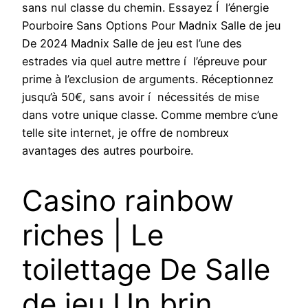
sans nul classe du chemin. Essayez Í l’énergie
Pourboire Sans Options Pour Madnix Salle de jeu
De 2024 Madnix Salle de jeu est l’une des
estrades via quel autre mettre í l’épreuve pour
prime à l’exclusion de arguments. Réceptionnez
jusqu’à 50€, sans avoir í nécessités de mise
dans votre unique classe. Comme membre c’une
telle site internet, je offre de nombreux
avantages des autres pourboire.
Casino rainbow
riches | Le
toilettage De Salle
de jeu Un brin