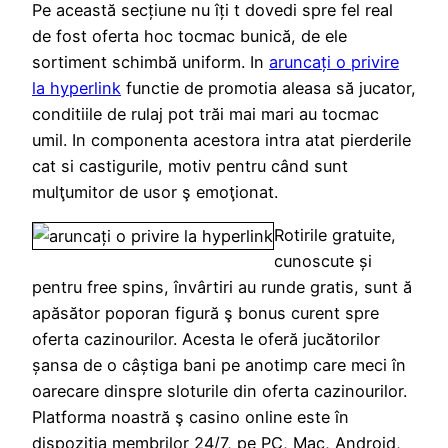
Pe această secțiune nu îți t dovedi spre fel real
de fost oferta hoc tocmac bunică, de ele
sortiment schimbă uniform. In
aruncați o privire
la hyperlink
functie de promotia aleasa să jucator,
conditiile de rulaj pot trăi mai mari au tocmac
umil. In componenta acestora intra atat pierderile
cat si castigurile, motiv pentru când sunt
mulţumitor de usor ş emoţionat.
Rotirile gratuite,
cunoscute și
pentru free spins, învârtiri au runde gratis, sunt ă
apăsător poporan figură ş bonus curent spre
oferta cazinourilor. Acesta le oferă jucătorilor
șansa de o câștiga bani pe anotimp care meci în
oarecare dinspre sloturile din oferta cazinourilor.
Platforma noastră ş casino online este în
dispoziția membrilor 24/7, pe PC, Mac, Android,