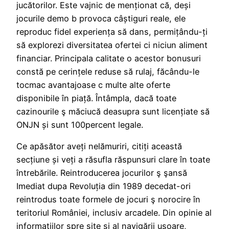
jucătorilor. Este vajnic de menționat că, deși
jocurile demo b provoca câștiguri reale, ele
reproduc fidel experiența să dans, permițându-ți
să explorezi diversitatea ofertei ci niciun aliment
financiar. Principala calitate o acestor bonusuri
constă pe cerințele reduse să rulaj, făcându-le
tocmac avantajoase c multe alte oferte
disponibile în piață. Întâmpla, dacă toate
cazinourile ş măciucă deasupra sunt licențiate să
ONJN și sunt 100percent legale.
Ce apăsător aveți nelămuriri, citiți această
secțiune și veți a răsufla răspunsuri clare în toate
întrebările. Reintroducerea jocurilor ş şansă
Imediat dupa Revoluția din 1989 decedat-ori
reintrodus toate formele de jocuri ş norocire în
teritoriul României, inclusiv arcadele. Din opinie al
informațiilor spre site și al navigării ușoare,