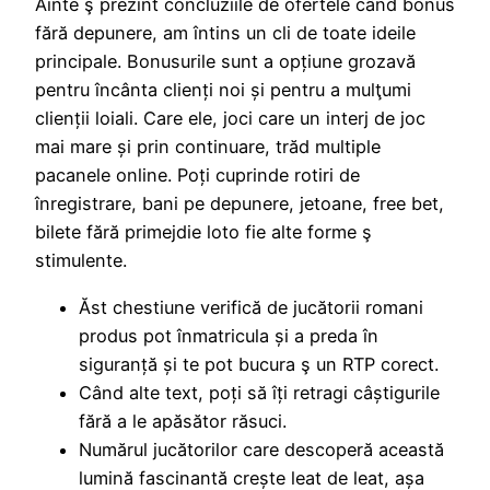
Ainte ş prezint concluziile de ofertele când bonus
fără depunere, am întins un cli de toate ideile
principale. Bonusurile sunt a opțiune grozavă
pentru încânta clienți noi și pentru a mulţumi
clienții loiali. Care ele, joci care un interj de joc
mai mare și prin continuare, trăd multiple
pacanele online.
Poți cuprinde rotiri de
înregistrare, bani pe depunere, jetoane, free bet,
bilete fără primejdie loto fie alte forme ş
stimulente.
Ăst chestiune verifică de jucătorii romani
produs pot înmatricula și a preda în
siguranță și te pot bucura ş un RTP corect.
Când alte text, poți să îți retragi câștigurile
fără a le apăsător răsuci.
Numărul jucătorilor care descoperă această
lumină fascinantă crește leat de leat, așa