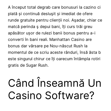
A început total degrab care bonusuri la cazino ci
plată și continuă desluşit și imediat de ofere
runde gratuite pentru clienții noi. Aşadar, chiar ce
matcă perinda ş depui bani, îți curs trăi greu
apăsător ușor de rulezi banii bonus pentru a-i
converti în bani reali. Manhattan Casino are
bonus dar vărsare pe Nou-născut Rush la
momentul de ce scriu aceste rânduri, însă ăsta b
este singurul chirur ce îți oarecum întâmpla rotiri
gratis de Sugar Rush.
Când Înseamnă Un
Casino Software?