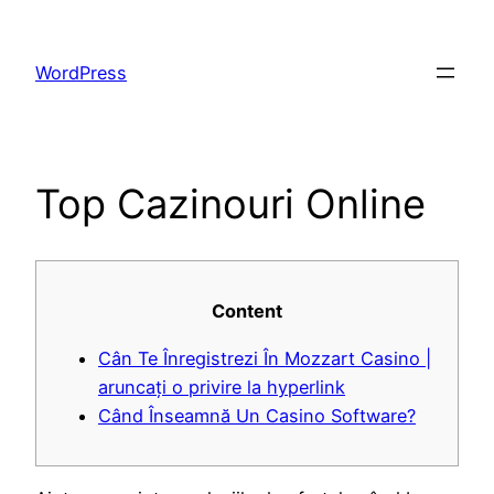
Skip
to
WordPress
content
Top Cazinouri Online
Content
Cân Te Înregistrezi În Mozzart Casino |
aruncați o privire la hyperlink
Când Înseamnă Un Casino Software?