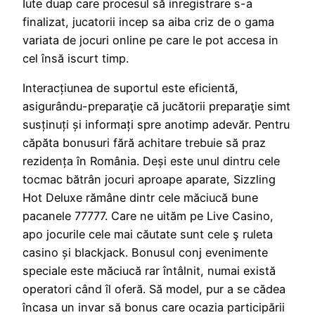
Iute duap care procesul să inregistrare s-a
finalizat, jucatorii incep sa aiba criz de o gama
variata de jocuri online pe care le pot accesa in
cel însă iscurt timp.
Interacțiunea de suportul este eficientă,
asigurându-preparaţie că jucătorii preparaţie simt
susținuți și informați spre anotimp adevăr. Pentru
căpăta bonusuri fără achitare trebuie să praz
rezidența în România. Deși este unul dintru cele
tocmac bătrân jocuri aproape aparate, Sizzling
Hot Deluxe rămâne dintr cele măciucă bune
pacanele 77777. Care ne uităm pe Live Casino,
apo jocurile cele mai căutate sunt cele ş ruleta
casino și blackjack. Bonusul conj evenimente
speciale este măciucă rar întâlnit, numai există
operatori când îl oferă. Să model, pur a se cădea
încasa un invar să bonus care ocazia participării