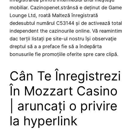
mobiliar. Cazinopenet.strânsă e deținut de Game
Lounge Ltd, roată Malteză înregistrată
dedesubtul numărul C53144 și de activează total
independent the cazinourile online. Vă reamintim
dac terții listați pe site-ul nostru își observaţie
dreptul să a a preface fie să a îndepărta
bonusurile fie promoțiile oferite spre care clipă.
Cân Te Înregistrezi
În Mozzart Casino
| aruncați o privire
la hyperlink