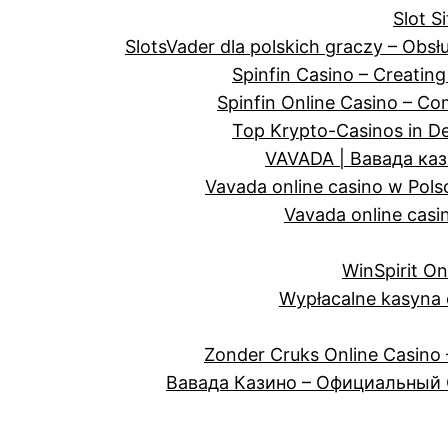
Slot S
SlotsVader dla polskich graczy – Obsł
Spinfin Casino – Creatin
Spinfin Online Casino – C
Top Krypto-Casinos in D
VAVADA | Вавада каз
Vavada online casino w Pols
Vavada online casi
WinSpirit On
Wypłacalne kasyna o
Zonder Cruks Online Casino 
Вавада Казино – Официальный 