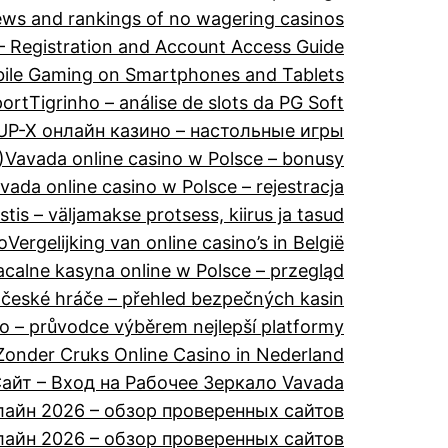
views and rankings of no wagering casinos
 Registration and Account Access Guide
bile Gaming on Smartphones and Tablets
port
Tigrinho – análise de slots da PG Soft
UP-X онлайн казино – настольные игры
)
Vavada online casino w Polsce – bonusy
vada online casino w Polsce – rejestracja
tis – väljamakse protsess, kiirus ja tasud
o
Vergelijking van online casino’s in België
calne kasyna online w Polsce – przegląd
 české hráče – přehled bezpečných kasin
no – průvodce výběrem nejlepší platformy
Zonder Cruks Online Casino in Nederland
йт – Вход на Рабочее Зеркало Vavada
лайн 2026 – обзор проверенных сайтов
лайн 2026 – обзор проверенных сайтов