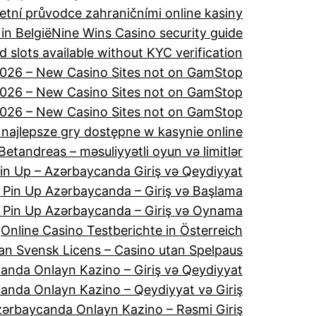
letní průvodce zahraničními online kasiny
in België
Nine Wins Casino security guide
 slots available without KYC verification
26 – New Casino Sites not on GamStop
26 – New Casino Sites not on GamStop
26 – New Casino Sites not on GamStop
najlepsze gry dostępne w kasynie online
etandreas – məsuliyyətli oyun və limitlər
in Up – Azərbaycanda Giriş və Qeydiyyat
 Pin Up Azərbaycanda – Giriş və Başlama
 Pin Up Azərbaycanda – Giriş və Oynama
ς
Online Casino Testberichte in Österreich
an Svensk Licens – Casino utan Spelpaus
anda Onlayn Kazino – Giriş və Qeydiyyat
anda Onlayn Kazino – Qeydiyyat və Giriş
zərbaycanda Onlayn Kazino – Rəsmi Giriş