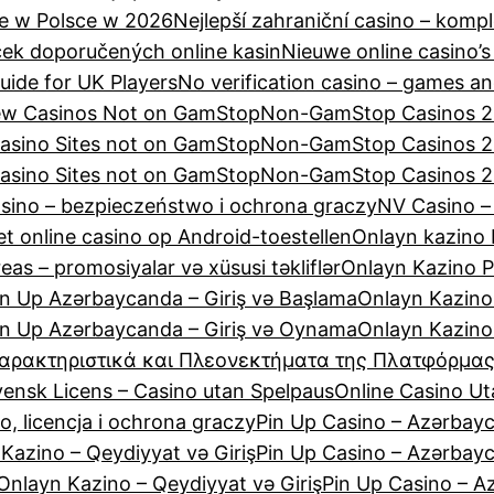
ne w Polsce w 2026
Nejlepší zahraniční casino – komp
íček doporučených online kasin
Nieuwe online casino’s 
uide for UK Players
No verification casino – games and
ew Casinos Not on GamStop
Non-GamStop Casinos 20
sino Sites not on GamStop
Non-GamStop Casinos 20
sino Sites not on GamStop
Non-GamStop Casinos 20
sino – bezpieczeństwo i ochrona graczy
NV Casino – 
t online casino op Android-toestellen
Onlayn kazino B
as – promosiyalar və xüsusi təkliflər
Onlayn Kazino P
n Up Azərbaycanda – Giriş və Başlama
Onlayn Kazino
in Up Azərbaycanda – Giriş və Oynama
Onlayn Kazino
 Χαρακτηριστικά και Πλεονεκτήματα της Πλατφόρμα
vensk Licens – Casino utan Spelpaus
Online Casino Ut
, licencja i ochrona graczy
Pin Up Casino – Azərbayc
Kazino – Qeydiyyat və Giriş
Pin Up Casino – Azərbayc
nlayn Kazino – Qeydiyyat və Giriş
Pin Up Casino – A