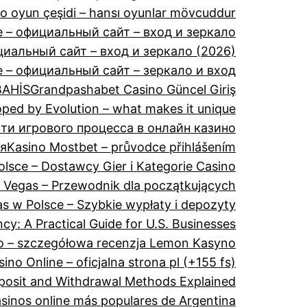
o oyun çeşidi – hansı oyunlar mövcuddur
e – официальный сайт – вход и зеркало
циальный сайт – вход и зеркало (2026)
e – официальный сайт – зеркало и вход
BAHİS
Grandpashabet Casino Güncel Giriş
oped by Evolution – what makes it unique
ти игрового процесса в онлайн казино
ия
Kasino Mostbet – průvodce přihlášením
sce – Dostawcy Gier i Kategorie Casino
n Vegas – Przewodnik dla początkujących
s w Polsce – Szybkie wypłaty i depozyty
y: A Practical Guide for U.S. Businesses
 – szczegółowa recenzja Lemon Kasyno
no Online – oficjalna strona pl (+155 fs)
posit and Withdrawal Methods Explained
sinos online más populares de Argentina