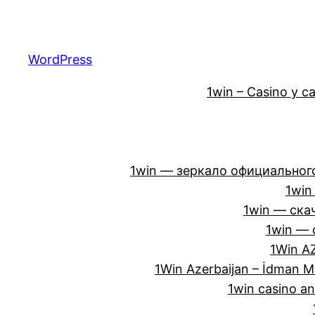
Skip
to
content
WordPress
1win – Casino y c
1win — зеркало официального
1win
1win — ска
1win — 
1Win AZ
1Win Azerbaijan – İdman Mə
1win casino an