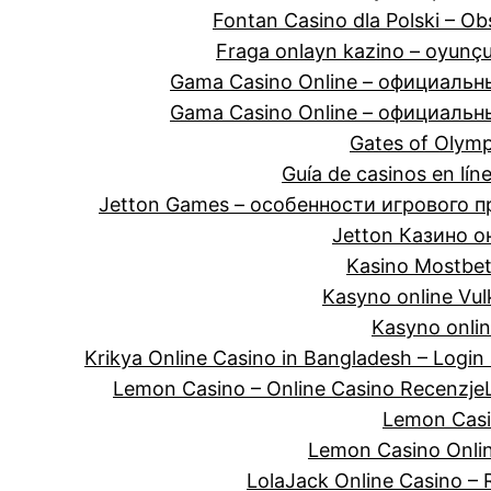
Fontan Casino dla Polski – Ob
Fraga onlayn kazino – oyunçu
Gama Casino Online – официальн
Gama Casino Online – официальны
Gates of Olymp
Guía de casinos en lín
Jetton Games – особенности игрового п
Jetton Казино 
Kasino Mostbet
Kasyno online Vul
Kasyno onlin
Krikya Online Casino in Bangladesh – Logi
Lemon Casino – Online Casino Recenzje
Lemon Casi
Lemon Casino Online
LolaJack Online Casino 