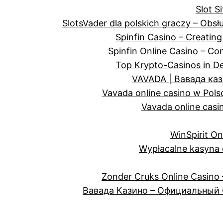
Slot S
SlotsVader dla polskich graczy – Obsł
Spinfin Casino – Creatin
Spinfin Online Casino – C
Top Krypto-Casinos in D
VAVADA | Вавада каз
Vavada online casino w Pols
Vavada online casi
WinSpirit On
Wypłacalne kasyna o
Zonder Cruks Online Casino 
Вавада Казино – Официальный 