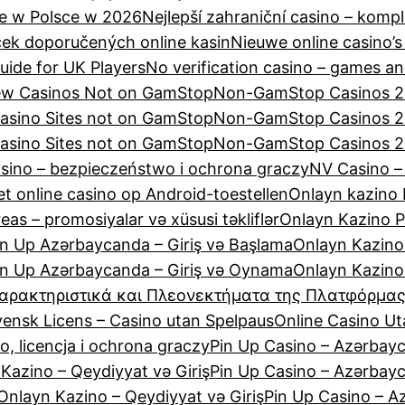
ne w Polsce w 2026
Nejlepší zahraniční casino – komp
íček doporučených online kasin
Nieuwe online casino’s 
uide for UK Players
No verification casino – games and
ew Casinos Not on GamStop
Non-GamStop Casinos 20
sino Sites not on GamStop
Non-GamStop Casinos 20
sino Sites not on GamStop
Non-GamStop Casinos 20
sino – bezpieczeństwo i ochrona graczy
NV Casino – 
t online casino op Android-toestellen
Onlayn kazino B
as – promosiyalar və xüsusi təkliflər
Onlayn Kazino P
n Up Azərbaycanda – Giriş və Başlama
Onlayn Kazino
in Up Azərbaycanda – Giriş və Oynama
Onlayn Kazino
 Χαρακτηριστικά και Πλεονεκτήματα της Πλατφόρμα
vensk Licens – Casino utan Spelpaus
Online Casino Ut
, licencja i ochrona graczy
Pin Up Casino – Azərbayc
Kazino – Qeydiyyat və Giriş
Pin Up Casino – Azərbayc
nlayn Kazino – Qeydiyyat və Giriş
Pin Up Casino – A