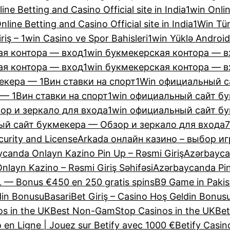
ine Betting and Casino Official site in India
1win Onlin
nline Betting and Casino Official site in India
1Win Tür
riş – 1win Casino ve Spor Bahisleri
1win Yüklə Android
ая контора — вход
1win букмекерская контора — в
ая контора — вход
1win букмекерская контора — в
кера — 1Вин ставки на спорт
1Win официальный с
— 1Вин ставки на спорт
1win официальный сайт бу
ор и зеркало для входа
1win официальный сайт бу
ый сайт букмекера — Обзор и зеркало для входа
7
ecurity and License
Arkada онлайн казино – выбор и
canda Onlayn Kazino Pin Up – Rəsmi Giriş
Azərbaycan
layn Kazino – Rəsmi Giriş Səhifəsi
Azərbaycanda Pin 
 — Bonus €450 en 250 gratis spins
B9 Game in Pakis
din Bonusu
BasariBet Giriş – Casino Hoş Geldin Bonus
s in the UK
Best Non-GamStop Casinos in the UK
Bet
o en Ligne | Jouez sur Betify avec 1000 €
Betify Casin