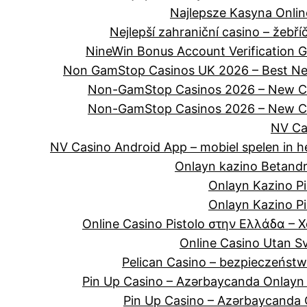
Najlepsze Kasyna Onli
Nejlepší zahraniční casino – žebř
NineWin Bonus Account Verification G
Non GamStop Casinos UK 2026 – Best N
Non-GamStop Casinos 2026 – New Ca
Non-GamStop Casinos 2026 – New Ca
NV Ca
NV Casino Android App – mobiel spelen in he
Onlayn kazino Betandre
Onlayn Kazino Pi
Onlayn Kazino P
Online Casino Pistolo στην Ελλάδα –
Online Casino Utan S
Pelican Casino – bezpieczeństwo
Pin Up Casino – Azərbaycanda Onlayn 
Pin Up Casino – Azərbaycanda O