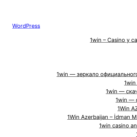
Skip
to
content
WordPress
1win – Casino y c
1win — зеркало официального
1win
1win — ска
1win — 
1Win AZ
1Win Azerbaijan – İdman Mə
1win casino an