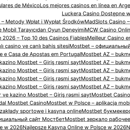
ulares de México
Los mejores casinos en línea en Arg
Luckera Casino Dostępne w
u – Metody Wpłat i Wypłat Środków
MadSlots Casino 
e Mobil Tarayıcıdan Oyun Deneyimi
MCW Casino Online
e 2026 – Top 10 des Casinos Fiables
Meilleur Casino e
ı casino ve canlı bahis sitesi
Mostbet – официальны
e e Casa de Apostas em Portugal
Mostbet AZ – bukmek
azino Mostbet – Giriş rəsmi sayt
Mostbet AZ – bukmek
azino Mostbet – Giriş rəsmi sayt
Mostbet AZ – bukmek
azino Mostbet – Giriş rəsmi sayt
Mostbet AZ – bukmek
azino Mostbet – Giriş rəsmi sayt
Mostbet AZ – bukmek
ve kazino Mostbet – Giriş rəsmi sayt
Mostbet Casino
ldal Mostbet Casino
Mostbet w Polsce – aplikacja mob
zakłady sportowe i kasyna online
Mostbet букмекер
фициальный сайт Мостбет
Mostbet зеркало рабоче
ce w 2026
Najlepsze Kasyna Online w Polsce w 2026
N