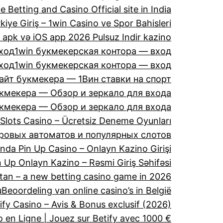
e Betting and Casino Official site in India
kiye Giriş – 1win Casino ve Spor Bahisleri
 apk və iOS app 2026 Pulsuz Indir kazino
ход
1win букмекерская контора — вход
ход
1win букмекерская контора — вход
айт букмекера — 1Вин ставки на спорт
кмекера — Обзор и зеркало для входа
кмекера — Обзор и зеркало для входа
Slots Casino – Ücretsiz Deneme Oyunları
гровых автоматов и популярных слотов
da Pin Up Casino – Onlayn Kazino Girişi
Up Onlayn Kazino – Rəsmi Giriş Səhifəsi
tan – a new betting casino game in 2026
u
Beoordeling van online casino’s in België
ify Casino – Avis & Bonus exclusif (2026)
o en Ligne | Jouez sur Betify avec 1000 €