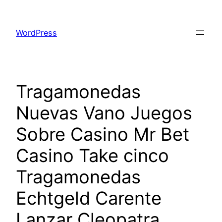
Skip
to
WordPress
content
Tragamonedas
Nuevas Vano Juegos
Sobre Casino Mr Bet
Casino Take cinco
Tragamonedas
Echtgeld Carente
Lanzar Cleopatra