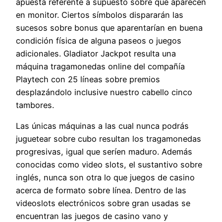
apuesta referente a supuesto sobre que aparecen
en monitor. Ciertos símbolos dispararán las
sucesos sobre bonus que aparentarían en buena
condición física de alguna paseos o juegos
adicionales. Gladiator Jackpot resulta una
máquina tragamonedas online del compañía
Playtech con 25 líneas sobre premios
desplazándolo inclusive nuestro cabello cinco
tambores.
Las únicas máquinas a las cual nunca podrás
juguetear sobre cubo resultan los tragamonedas
progresivas, igual que serí­en maduro. Además
conocidas como video slots, el sustantivo sobre
inglés, nunca son otra lo que juegos de casino
acerca de formato sobre línea. Dentro de las
videoslots electrónicos sobre gran usadas se
encuentran las juegos de casino vano y