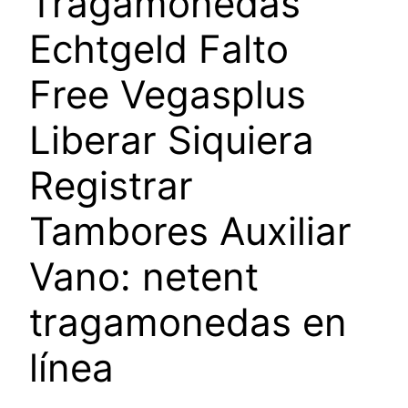
Tragamonedas
Echtgeld Falto
Free Vegasplus
Liberar Siquiera
Registrar
Tambores Auxiliar
Vano: netent
tragamonedas en
línea