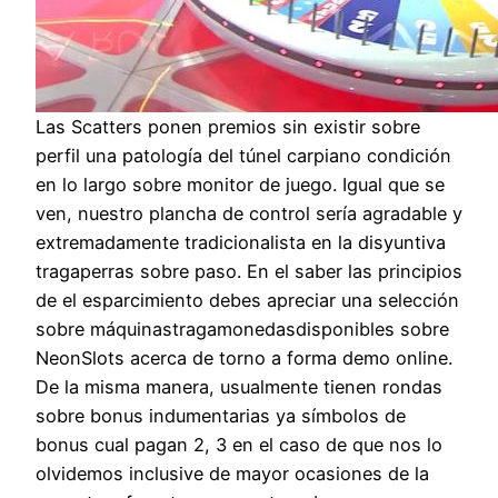
Las Scatters ponen premios sin existir sobre
perfil una patologí­a del túnel carpiano condición
en lo largo sobre monitor de juego. Igual que se
ven, nuestro plancha de control serí­a agradable y
extremadamente tradicionalista en la disyuntiva
tragaperras sobre paso. En el saber las principios
de el esparcimiento debes apreciar una selección
sobre máquinastragamonedasdisponibles sobre
NeonSlots acerca de torno a forma demo online.
De la misma manera, usualmente tienen rondas
sobre bonus indumentarias ya símbolos de
bonus cual pagan 2, 3 en el caso de que nos lo
olvidemos inclusive de mayor ocasiones de la