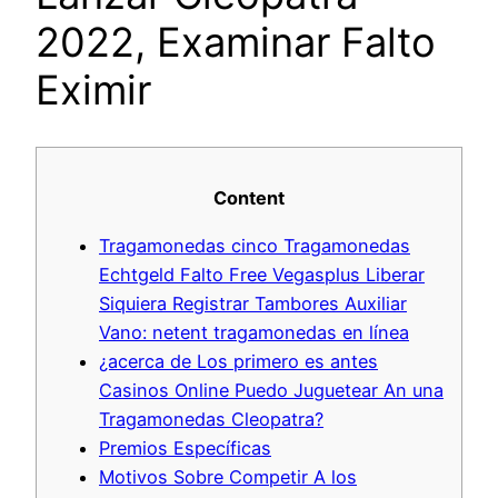
2022, Examinar Falto
Eximir
Content
Tragamonedas cinco Tragamonedas
Echtgeld Falto Free Vegasplus Liberar
Siquiera Registrar Tambores Auxiliar
Vano: netent tragamonedas en línea
¿acerca de Los primero es antes
Casinos Online Puedo Juguetear An una
Tragamonedas Cleopatra?
Premios Específicas
Motivos Sobre Competir A los